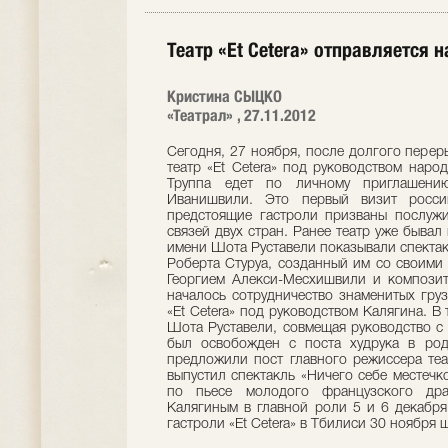
Театр «Et Cetera» отправляется 
Кристина СЫЦКО
«Театрал» , 27.11.2012
Сегодня, 27 ноября, после долгого перер
театр «Et Cetera» под руководством наро
Труппа едет по личному приглашению
Иванишвили. Это первый визит росси
предстоящие гастроли призваны послужи
связей двух стран. Ранее театр уже бывал 
имени Шота Руставели показывали спекта
Роберта Стуруа, созданный им со своими
Георгием Алекси-Месхишвили и композит
началось сотрудничество знаменитых гру
«Et Cetera» под руководством Калягина. В
Шота Руставели, совмещая руководство с
был освобожден с поста худрука в род
предложили пост главного режиссера теат
выпустил спектакль «Ничего себе местечк
по пьесе молодого французского дра
Калягиным в главной роли 5 и 6 декабря
гастроли «Et Cetera» в Тбилиси 30 ноября