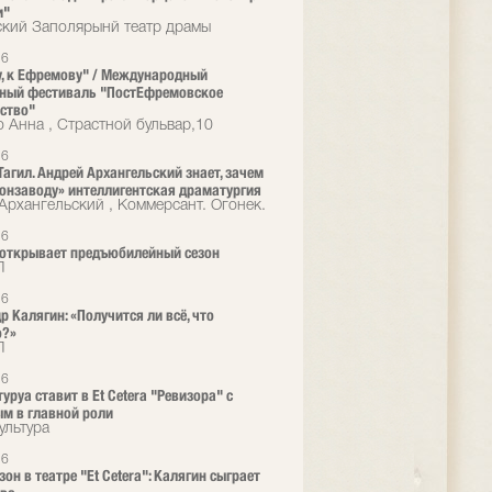
и"
кий Заполярынй театр драмы
16
у, к Ефремову" / Международный
ьный фестиваль "ПостЕфремовское
ство"
 Анна , Страстной бульвар,10
16
Тагил. Андрей Архангельский знает, зачем
онзаводу» интеллигентская драматургия
Архангельский , Коммерсант. Огонек.
16
a открывает предъюбилейный сезон
Л
16
р Калягин: «Получится ли всё, что
о?»
Л
16
уруа ставит в Et Cetera "Ревизора" с
м в главной роли
ультура
16
он в театре "Et Cetera": Калягин сыграет