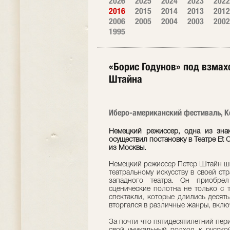
2026
2025
2024
2023
2022
2016
2015
2014
2013
2012
2006
2005
2004
2003
2002
1995
«Борис Годунов» под взма
Штайна
Иберо-американский фестиваль, Ко
Немецкий режиссер, одна из зна
осуществил постановку в Театре Et C
из Москвы.
Немецкий режиссер Петер Штайн ши
театральному искусству в своей ст
западного театра. Он приобре
сценические полотна не только с 
спектакли, которые длились десять
вторгался в различные жанры, вклю
За почти что пятидесятилетний пе