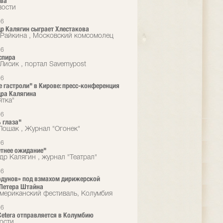
ова
вости
16
р Калягин сыграет Хлестакова
Райкина , Московский комсомолец
16
спира
 Лисик , портал Savemypost
16
 гастроли" в Кирове: пресс-конференция
ра Калягина
ятка"
16
 глаза"
Лошак , Журнал "Огонек"
16
тнее ожидание"
др Калягин , журнал "Театрал"
16
одунов» под взмахом дирижерской
Петера Штайна
мериканский фестиваль, Колумбия
16
 Cetera отправляется в Колумбию
ости