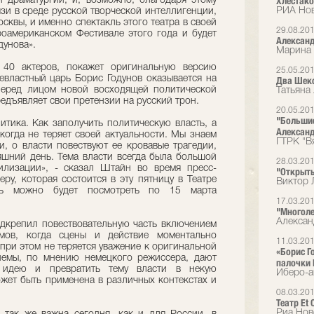
Хлестак
 драматургии, и, возможно, благодаря этому
РИА Но
зи в среде русской творческой интеллигенции,
Москвы, и именно спектакль этого театра в своей
29.08.20
роамериканском Фестивале этого года и будет
Александ
дунова».
Марина 
 40 актеров, покажет оригинальную версию
25.05.20
евластный царь Борис Годунов оказывается на
Два Шек
перед лицом новой восходящей политической
Татьяна
редъявляет свои претензии на русский трон.
20.05.20
"Большие
итика. Как заполучить политическую власть, а
Александ
когда не теряет своей актуальности. Мы знаем
ГТРК "В
и, о власти повествуют ее кровавые трагедии,
яшний день. Тема власти всегда была большой
28.03.20
илизации», - сказал Штайн во время пресс-
"Открыть
ру, которая состоится в эту пятницу в Театре
Виктор 
кль можно будет посмотреть по 15 марта
17.03.20
"Многоле
Алексан
дкрепил повествовательную часть включением
емов, когда сцены и действие моментально
11.03.20
 при этом не теряется уважение к оригинальной
«Борис Г
иемы, по мнению немецкого режиссера, дают
палочки 
 идею и превратить тему власти в некую
Иберо-а
ет быть применена в различных контекстах и
08.03.20
Театр Et
Риа Нов