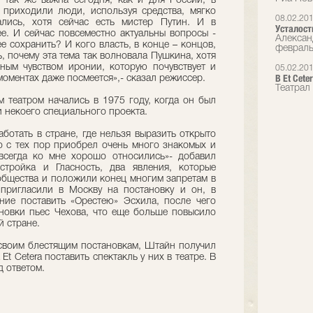
 так же важна сегодня, как и для России, в
 приходили люди, используя средства, мягко
08.02.20
ались, хотя сейчас есть мистер Путин. И в
Усталост
е. И сейчас повсеместно актуальны вопросы -
Алексан
е сохранить? И кого власть, в конце – концов,
феврал
, почему эта тема так волновала Пушкина, хотя
ным чувством иронии, которую почувствует и
05.02.20
В Et Cet
моментах даже посмеется»,- сказал режиссер.
Театрал
м театром начались в 1975 году, когда он был
 некоего специального проекта.
аботать в стране, где нельзя выразить открыто
но с тех пор приобрел очень много знакомых и
всегда ко мне хорошо относились»- добавил
стройка и Гласность, два явления, которые
общества и положили конец многим запретам в
пригласили в Москву на постановку и он, в
ние поставить «Орестею» Эсхила, после чего
новки пьес Чехова, что еще больше повысило
й стране.
 своим блестящим постановкам, Штайн получил
t Cetera поставить спектакль у них в театре. В
д ответом.