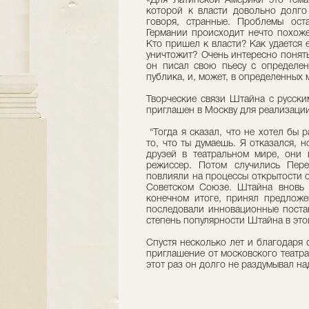
«Для Латинской Америки это тема
которой к власти довольно долго
говоря, странные. Проблемы ост
Германии происходит нечто похоже
Кто пришел к власти? Как удается е
уничтожит? Очень интересно понять
он писал свою пьесу с определен
публика, и, может, в определенных 
Творческие связи Штайна с русски
приглашен в Москву для реализации
“Тогда я сказал, что не хотел бы р
то, что ты думаешь. Я отказался, 
друзей в театральном мире, они 
режиссер. Потом случились Пере
повлияли на процессы открытости 
Советском Союзе. Штайна вновь 
конечном итоге, принял предложе
последовали инновационные поста
степень популярности Штайна в это
Спустя несколько лет и благодаря
приглашение от московского театра E
этот раз он долго не раздумывал на