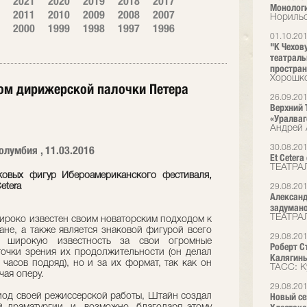
2021
2020
2019
2018
2017
Монолог
2011
2010
2009
2008
2007
Норильс
2000
1999
1998
1997
1996
01.10.20
"К Чехов
театрал
простран
Хорошко
хом дирижерской палочки Петера
26.09.20
Верхний 
«Уралваг
Андрей 
лумбия , 11.03.2016
30.08.20
Et Ceter
ТЕАТРА
ковых фигур Ибероамериканского фестиваля,
etera
29.08.20
Александ
задуман
ТЕАТРА
роко известен своим новаторским подходом к
ране, а также является знаковой фигурой всего
29.08.20
л широкую известность за свои огромные
Роберт Ст
точки зрения их продолжительности (он делал
Калягины
 часов подряд), но и за их формат, так как он
ТАСС: К
чая оперу.
29.08.20
Новый сез
риод своей режиссерской работы, Штайн создал