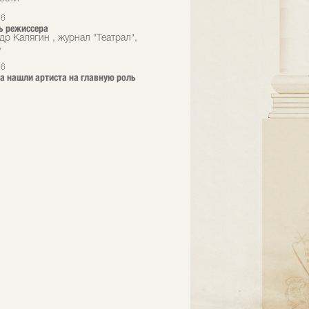
16
ь режиссера
др Калягин , журнал "Театрал",
ь
16
era нашли артиста на главную роль