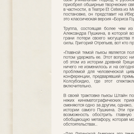
свой уникальный подход к русской
приобрел обширные творческие свя
в частности, в Театре Et Cetera из 
постановке, он представит на Ибе
это классическая версия «Бориса Го
Труппа, состоящая более чем из
Александра Пушкина, в которой вс
грани потери своего могущества 
силы. Григорий Отрепьев, вот кто п
«Главной темой пьесы является пол
потом удержать ее. Этот вопрос ни
об этом из истории древней Греци
ничего не изменилось и на сегодн
проблемой для человеческой цив
конференции, предварявшей премье
Колсубсидио, где этот спекта
включительно.
В своей трактовке пьесы Штайн по
неких кинематографических при
сменяются одно за другим, однако,
истории самого Пушкина. Эти пр
возможность обострить главную
обобщающую метафору, которая мож
обстоятельствах..