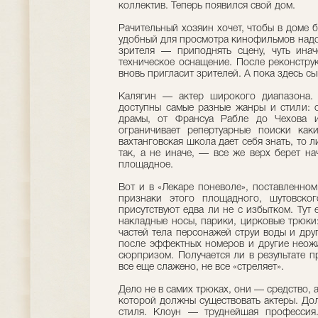
коллектив. Теперь появился свой дом.
Рачительный хозяин хочет, чтобы в доме 
удобный для просмотра кинофильмов надо
зрителя — приподнять сцену, чуть инач
техническое оснащение. После реконстру
вновь пригласит зрителей. А пока здесь с
Калягин — актер широкого диапазона. 
доступны самые разные жанры и стили: 
драмы, от Франсуа Рабле до Чехова и
ограничивает репертуарные поиски как
вахтанговская школа дает себя знать, то 
так, а не иначе, — все же верх берет на
площадное.
Вот и в «Лекаре поневоле», поставленно
признаки этого площадного, шутовског
присутствуют едва ли не с избытком. Тут 
накладные носы, парики, цирковые трюк
частей тела персонажей струи воды и дру
после эффектных номеров и другие неожи
сюрпризом. Получается ли в результате пр
все еще слажено, не все «стреляет».
Дело не в самих трюках, они — средство, а
которой должны существовать актеры. До
стиля. Клоун — труднейшая профессия