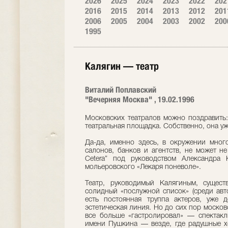
2026
2025
2024
2023
2022
202
2016
2015
2014
2013
2012
201
2006
2005
2004
2003
2002
200
1995
Калягин — театр
Виталий Поплавский
"Вечерняя Москва" , 19.02.1996
Московских театралов можно поздравить:
театральная площадка. Собственно, она уж
Да-да, именно здесь, в окружении мног
салонов, банков и агентств, не может не
Сetera” под руководством Александра 
мольеровского «Лекаря поневоле».
Театр, руководимый Калягиным, сущест
солидный «послужной список» (среди авт
есть постоянная труппа актеров, уже д
эстетическая линия. Но до сих пор московс
все больше «гастролировал» — спектакли
имени Пушкина — везде, где радушные х