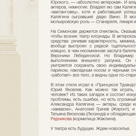
Юрского, — «абсолютно актерская». И вла
актеров, немногие. Владеет ею сам Каляг
«вахтанговец», хотя и работавший успеш
Калягина сыгравший дядю Ваню. В мол
мольеровскую роль — Сганареля, лекаря и
На Симонове держится спектакль. Оказыва
чтобы возник театр клоунады. В актерско
средства: речевая характерность, мимика
вообще выстроен с редкой тщательност
изящно, в чем несомненная заслуга балет
Вероники Лебединской. Но Владимир 
выполнением внешнего рисунка. Он к
ухитряется сохранить свою индивидуаль
париком, накладным носом и черными оч
«работает» все тело, а видны одни по-ста
В этом стиле играл в «Принцессе Турандо
Юрий Яковлев. Как можно так играть,
человек? Из таких загадок и состоит иску
проблемы, есть ошибки, но есть огромный
Александра Калягина — актеры, среди 
«закваски», Анатолий Грачев (Жеронт), 
Татьяна Веселова (Люсинда) и обладающа
Редникова
(кормилица Жаклина).
У театра есть будущее. Ждем новоселья.