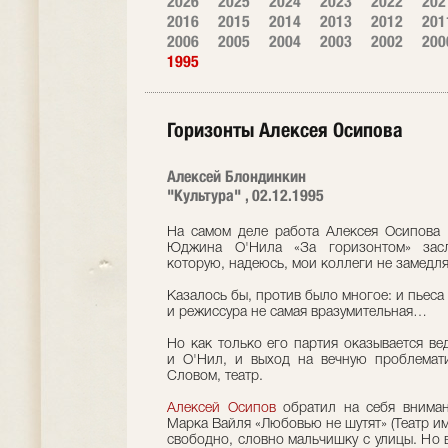
2026
2025
2024
2023
2022
202
2016
2015
2014
2013
2012
201
2006
2005
2004
2003
2002
200
1995
Горизонты Алексея Осипова
Алексей Блондинкин
"Культура" , 02.12.1995
На самом деле работа Алексея Осипова в 
Юджина О'Нила «За горизонтом» засл
которую, надеюсь, мои коллеги не замедля
Казалось бы, против было многое: и пьеса 
и режиссура не самая вразумительная…
Но как только его партия оказывается ве
и О'Нил, и выход на вечную проблемати
Словом, театр.
Алексей Осипов
обратил на себя вниман
Марка Вайля «Любовью не шутят» (Театр и
свободно, словно мальчишку с улицы. Но 