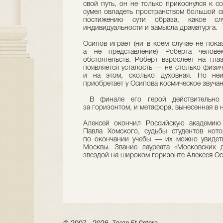
свой путь, он не только прикоснулся к с
сумел овладеть пространством большой с
постижению сути образа, какое сл
индивидуальности и замысла драматурга.
Осипов играет (ни в коем случае не пока
а не представление) Роберта челове
обстоятельств. Роберт взрослеет на гла
появляется усталость — не столько физич
и на этом, сколько духовная. Но не
приобретает у Осипова космическое звучан
В финале его герой действительно 
за горизонтом, и метафора, вынесенная в 
Алексей окончил Российскую академию т
Павла Хомского, судьбы студентов кот
по окончании учебы — их можно увидеть
Москвы. Звание лауреата «Московских 
звездой на широком горизонте Алексея Ос
© 2007– 2026, Театр Et Cetera