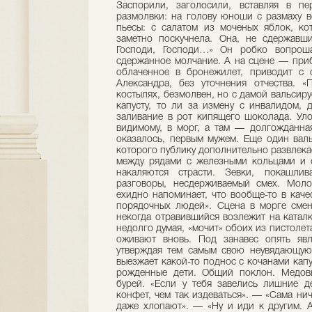
Заспорили, заголосили, вставляя в пе
размолвки: на голову юноши с размаху во
пьесы: с салатом из моченых яблок, ко
заметно поскучнела. Она, не сдержавшис
Господи, Господи…» Он робко вопроша
сдержанное молчание. А на сцене — приб
облаченное в бронежилет, приводит с
Александра, без уточнения отчества. 
костылях, безмолвен, но с дамой вальсируе
капусту, то ли за измену с инвалидом, 
заливание в рот кипящего шоколада. Уло
видимому, в морг, а там — долгожданная
оказалось, первым мужем. Еще один валь
которого публику дополнительно развлека
между рядами с железными кольцами и с
накаляются страсти. Зевки, покашлив
разговоры, несдерживаемый смех. Моло
ехидно напоминает, что вообще-то в каче
порядочных людей». Сцена в морге смен
некогда отравившийся возлежит на катал
недолго думая, «мочит» обоих из пистолет
оживают вновь. Под занавес опять явл
утверждая тем самым свою неувядающую 
выезжает какой-то поднос с кочанами капу
рожденные дети. Общий поклон. Медовы
бурей. «Если у тебя завелись лишние д
конфет, чем так издеваться». — «Сама ни
даже хлопают». — «Ну и иди к другим. А 