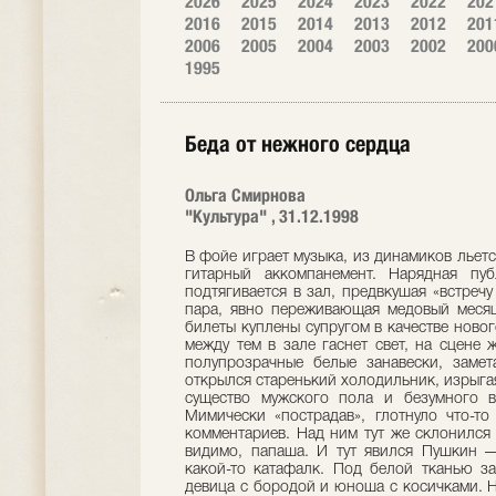
2026
2025
2024
2023
2022
202
2016
2015
2014
2013
2012
201
2006
2005
2004
2003
2002
200
1995
Беда от нежного сердца
Ольга Смирнова
"Культура" , 31.12.1998
В фойе играет музыка, из динамиков льетс
гитарный аккомпанемент. Нарядная пу
подтягивается в зал, предвкушая «встреч
пара, явно переживающая медовый месяц
билеты куплены супругом в качестве ново
между тем в зале гаснет свет, на сцене
полупрозрачные белые занавески, замет
открылся старенький холодильник, изрыга
существо мужского пола и безумного в
Мимически «пострадав», глотнуло что-т
комментариев. Над ним тут же склонился
видимо, папаша. И тут явился Пушкин —
какой-то катафалк. Под белой тканью з
девица с бородой и юноша с косичками. Н