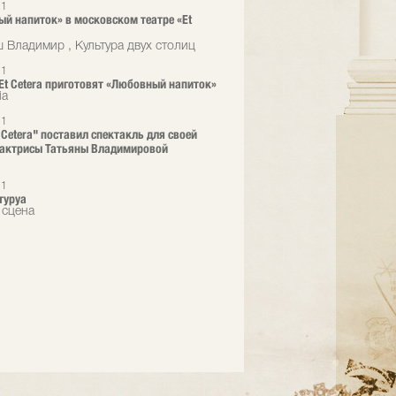
21
й напиток» в московском театре «Et
 Владимир , Культура двух столиц
21
 Et Cetera приготовят «Любовный напиток»
ia
21
t Cetera" поставил спектакль для своей
 актрисы Татьяны Владимировой
21
туруа
 сцена