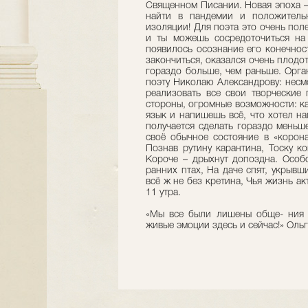
Священном Писании. Новая эпоха –
найти в пандемии и положитель
изоляции! Для поэта это очень поле
и ты можешь сосредоточиться на 
появилось осознание его конечнос
закончиться, оказался очень плодо
гораздо больше, чем раньше. Орга
поэту Николаю Александрову: несм
реализовать все свои творческие 
стороны, огромные возможности: к
язык и напишешь всё, что хотел на
получается сделать гораздо меньш
своё обычное состояние в «корона
Познав рутину карантина, Тоску к
Короче – дрыхнут допоздна. Особо
ранних птах, На даче спят, укрывш
всё ж не без кретина, Чья жизнь ак
11 утра.
«Мы все были лишены обще- ния в
живые эмоции здесь и сейчас!» Ольг