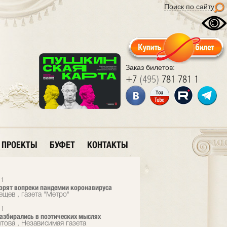
Поиск по сайту
Заказ билетов:
+7
(495)
781 781 1
ПРОЕКТЫ
БУФЕТ
КОНТАКТЫ
21
орят вопреки пандемии коронавируса
ещев , газета "Метро"
21
азбирались в поэтических мыслях
това , Независимая газета