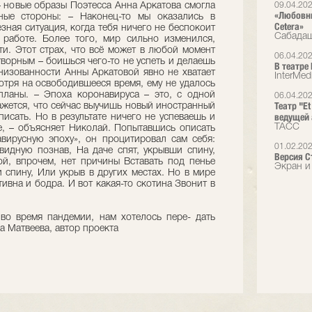
 новые образы Поэтесса Анна Аркатова смогла
09.04.20
«Любовны
ные стороны: – Наконец-то мы оказались в
Cetera»
зная ситуация, когда тебя ничего не беспокоит
Сабадаш
работе. Более того, мир сильно изменился,
ти. Этот страх, что всё может в любой момент
06.04.20
творным – боишься чего-то не успеть и делаешь
В театре
низованности Анны Аркатовой явно не хватает
InterMed
отря на освободившееся время, ему не удалось
планы. – Эпоха коронавируса – это, с одной
06.04.20
Театр "E
ажется, что сейчас выучишь новый иностранный
ведущей
писать. Но в результате ничего не успеваешь и
ТАСС
е, – объясняет Николай. Попытавшись описать
вирусную эпоху», он процитировал сам себя:
01.02.20
овидную познав, На даче спят, укрывши спину,
Версия С
й, впрочем, нет причины Вставать под пенье
Экран и
и спину, Или укрыв в других местах. Но в мире
тивна и бодра. И вот какая-то скотина Звонит в
о время пандемии, нам хотелось пере- дать
а Матвеева, автор проекта