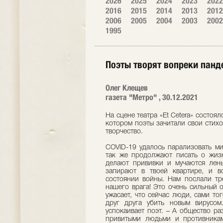
2026
2025
2024
2023
2022
2016
2015
2014
2013
2012
2006
2005
2004
2003
2002
1995
Поэты творят вопреки пан
Олег Клещев
газета "Метро" , 30.12.2021
На сцене театра «Et Cetera» состоя
котором поэты зачитали свои стихо
творчество.
COVID-19 удалось парализовать ми
так же продолжают писать о жизн
делают прививки и мучаются лен
запирают в твоей квартире, и 
состоянии войны. Нам послали тр
нашего врага! Это очень сильный 
ужасает, что сейчас люди, сами то
друг друга убить новым вирусом
успокаивает поэт. – А общество р
привитыми людьми и противникам