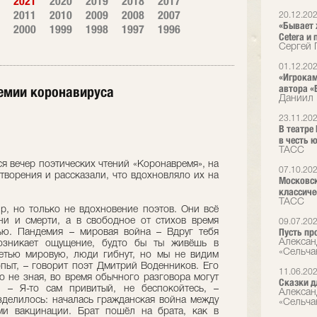
2021
2020
2019
2018
2017
2011
2010
2009
2008
2007
20.12.20
«Бывает 
2000
1999
1998
1997
1996
Cetera и
Сергей 
01.12.20
«Игрокам
автора «
демии коронавируса
Даниил 
23.11.20
В театре
в честь 
ТАСС
лся вечер поэтических чтений «Коронавремя», на
07.10.20
творения и рассказали, что вдохновляло их на
Московск
классиче
ТАСС
р, но только не вдохновение поэтов. Они всё
и и смерти, а в свободное от стихов время
09.07.20
Пусть п
ью. Пандемия – мировая война – Вдруг тебя
Алексан
возникает ощущение, будто бы ты живёшь в
«Сельча
етью мировую, люди гибнут, но мы не видим
опыт, – говорит поэт Дмитрий Воденников. Его
11.06.20
го не зная, во время обычного разговора могут
Сказки д
. – Я-то сам привитый, не беспокойтесь, –
Алексан
азделилось: началась гражданская война между
«Сельча
и вакцинации. Брат пошёл на брата, как в