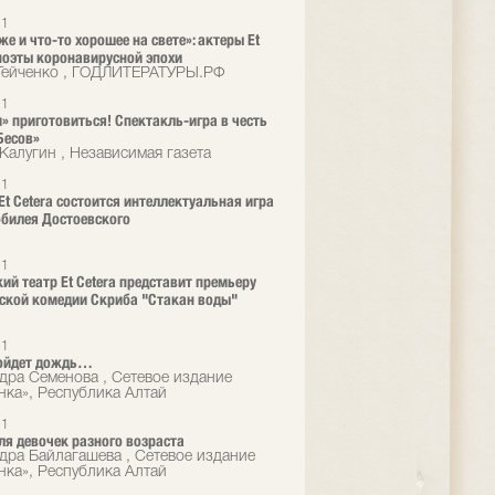
21
же и что-то хорошее на свете»: актеры Et
 поэты коронавирусной эпохи
Гейченко , ГОДЛИТЕРАТУРЫ.РФ
21
» приготовиться! Спектакль-игра в честь
Бесов»
Калугин , Независимая газета
21
 Et Cetera состоится интеллектуальная игра
юбилея Достоевского
21
ий театр Et Cetera представит премьеру
ской комедии Скриба "Стакан воды"
21
ройдет дождь…
дра Семенова , Сетевое издание
нка», Республика Алтай
21
ля девочек разного возраста
дра Байлагашева , Сетевое издание
нка», Республика Алтай