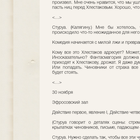
произвел. Мне очень нравится, что мы ушл
пасть ниц перед Хлестаковым. Хорошо, что
<…>
Стуруа. (Калягину.) Мне бы хотелось,
происходило что-то неожиданное для него
Комедия начинается с милой лжи и превра
Кому все это Хлестаков адресует? Может
Иносказательно? Фантасмагория должна 
приходят к Хлестакову, дрожат. Я даже ду
Или попадать. Чиновники от страха все 
будет стоять.
<…>
30 ноября
Эфросовский зал
Действие первое, явление I, Действие четве
(Стуруа говорит о деталях сцены: стре
крылатках чиновников, письме, падающем с
Стуруа. Нужно сделать так, чтобы все эти 