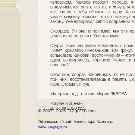
человеком. Ревизор говорит: хорошо, я
выкручивается: знаю, кто ты, и хочу для т
как взятку, я тебя обожаю! И вдруг Хле
ужасе, мелькнула мысль, что его накажут н
закону. Уже вообразил себя с содранной 
Скворцов. Я пока не понимаю, как от инф
реальности встречи с Хлестаковым.
Стуруа. Если мы будем подходить с пози
Полет крылаток чиновников, как фокус,
вспыхивать камбэки, воспоминания – что-
вдруг вспомнилось, торкнуло (может, и 
наделал?!
Свой сон, собрав чиновников, ты не про
при них, восстанавливаешь в памяти. О
кара, Страшный суд.
Материал подготовила Мария ЛЬВОВА
«Экран и сцена»
№ 24 за 2020 год
© 2007– 2026, Театр Et Cetera
Официальный сайт Александра Калягина
www.kalyagin.ru