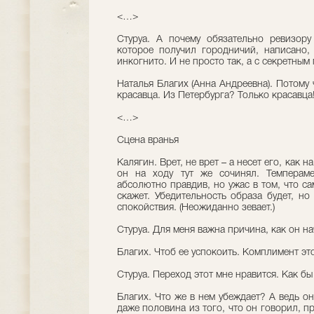
<…>
Стуруа. А почему обязательно ревизор
которое получил городничий, написано,
инкогнито. И не просто так, а с секретны
Наталья Благих (Анна Андреевна). Потому 
красавца. Из Петербурга? Только красавца!
<…>
Сцена вранья
Калягин. Врет, не врет – а несет его, как 
он на ходу тут же сочинял. Темпераме
абсолютно правдив, но ужас в том, что с
скажет. Убедительность образа будет, но
спокойствия. (Неожиданно зевает.)
Стуруа. Для меня важна причина, как он на
Благих. Чтоб ее успокоить. Комплимент эт
Стуруа. Переход этот мне нравится. Как бы
Благих. Что же в нем убеждает? А ведь он
даже половина из того, что он говорил, п