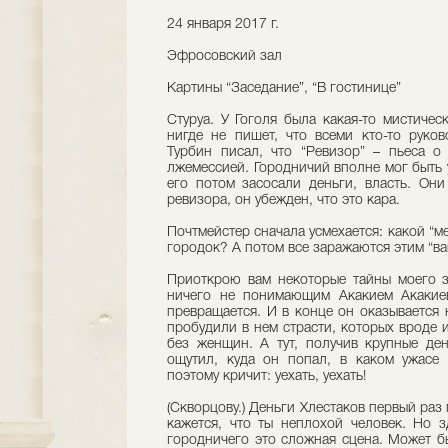
24 января 2017 г.
Эфросовский зал
Картины “Заседание”, “В гостинице”
Стуруа. У Гоголя была какая-то мистичес
нигде не пишет, что всеми кто-то руков
Турбин писал, что “Ревизор” – пьеса о
лжемессией. Городничий вполне мог быть 
его потом засосали деньги, власть. Они
ревизора, он убежден, что это кара.
Почтмейстер сначала усмехается: какой “м
городок? А потом все заражаются этим “в
Приоткрою вам некоторые тайны моего з
ничего не понимающим Акакием Акакиев
превращается. И в конце он оказывается
пробудили в нем страсти, которых вроде 
без женщин. А тут, получив крупные де
ощутил, куда он попал, в каком ужасе 
поэтому кричит: уехать, уехать!
(Скворцову.) Деньги Хлестаков первый раз 
кажется, что ты неплохой человек. Но 
городничего это сложная сцена. Может б