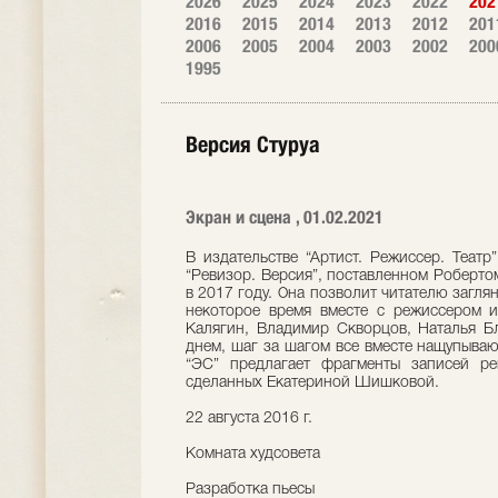
2026
2025
2024
2023
2022
202
2016
2015
2014
2013
2012
201
2006
2005
2004
2003
2002
200
1995
Версия Стуруа
Экран и сцена , 01.02.2021
В издательстве “Артист. Режиссер. Театр
“Ревизор. Версия”, поставленном Робертом
в 2017 году. Она позволит читателю загля
некоторое время вместе с режиссером и
Калягин, Владимир Скворцов, Наталья Бл
днем, шаг за шагом все вместе нащупываю
“ЭС” предлагает фрагменты записей реп
сделанных Екатериной Шишковой.
22 августа 2016 г.
Комната худсовета
Разработка пьесы