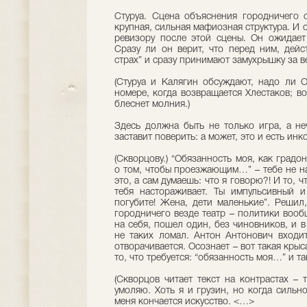
Стуруа. Сцена объяснения городничего 
крупная, сильная мафиозная структура. И 
ревизору после этой сцены. Он ожидает 
Сразу ли он верит, что перед ним, дейс
страх” и сразу принимают замухрышку за в
(Стуруа и Калягин обсуждают, надо ли О
номере, когда возвращается Хлестаков; в
блеснет молния.)
Здесь должна быть не только игра, а не
заставит поверить: а может, это и есть инк
(Скворцову.) “Обязанность моя, как градо
о том, чтобы проезжающим…” – тебе не н
это, а сам думаешь: что я говорю?! И то, ч
тебя настораживает. Ты импульсивный и
погубите! Жена, дети маленькие”. Решил,
городничего везде театр – политики вооб
на себя, пошел один, без чиновников, и в
не таких ломал. Антон Антонович входит
отворачивается. Осознает – вот такая крыс
то, что требуется: “обязанность моя…” и та
(Скворцов читает текст на контрастах – т
умоляю. Хоть я и грузин, но когда сильн
меня кончается искусство. <…>