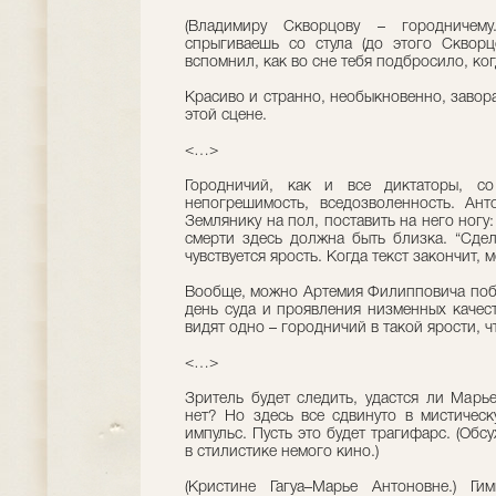
(Владимиру Скворцову – городничему
спрыгиваешь со стула (до этого Скворц
вспомнил, как во сне тебя подбросило, ко
Красиво и странно, необыкновенно, заво
этой сцене.
<…>
Городничий, как и все диктаторы, с
непогрешимость, вседозволенность. Ант
Землянику на пол, поставить на него ногу: 
смерти здесь должна быть близка. “Сдел
чувствуется ярость. Когда текст закончит,
Вообще, можно Артемия Филипповича побит
день суда и проявления низменных качес
видят одно – городничий в такой ярости, 
<…>
Зритель будет следить, удастся ли Марь
нет? Но здесь все сдвинуто в мистическ
импульс. Пусть это будет трагифарс. (Об
в стилистике немого кино.)
(Кристине Гагуа–Марье Антоновне.) Ги