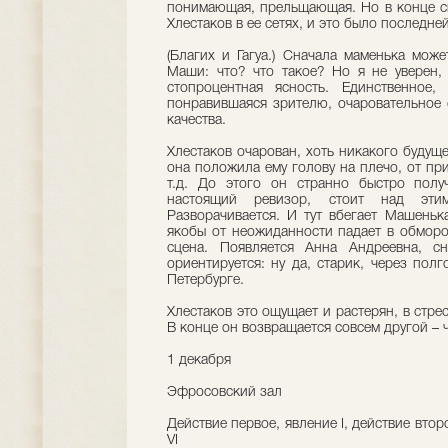
понимающая, прельщающая. Но в конце сц
Хлестаков в ее сетях, и это было последне
(Благих и Гагуа.) Сначала маменька може
Маши: что? что такое? Но я не уверен, 
стопроцентная ясность. Единственное,
понравившаяся зрителю, очаровательное 
качества.
Хлестаков очарован, хоть никакого будущ
она положила ему голову на плечо, от при
т.д. До этого он странно быстро получ
настоящий ревизор, стоит над эти
Разворачивается. И тут вбегает Машеньк
якобы от неожиданности падает в обморо
сцена. Появляется Анна Андреевна, с
ориентируется: ну да, старик, через полг
Петербурге.
Хлестаков это ощущает и растерян, в стрес
В конце он возвращается совсем другой – 
1 декабря
Эфросовский зал
Действие первое, явление I, действие второ
VI