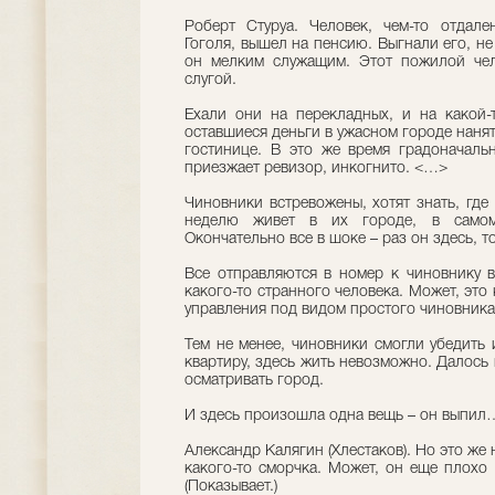
Роберт Стуруа. Человек, чем-то отдал
Гоголя, вышел на пенсию. Выгнали его, н
он мелким служащим. Этот пожилой чел
слугой.
Ехали они на перекладных, и на какой-
оставшиеся деньги в ужасном городе наня
гостинице. В это же время градоначаль
приезжает ревизор, инкогнито. <…>
Чиновники встревожены, хотят знать, где 
неделю живет в их городе, в самом 
Окончательно все в шоке – раз он здесь, т
Все отправляются в номер к чиновнику 
какого-то странного человека. Может, это
управления под видом простого чиновник
Тем не менее, чиновники смогли убедить 
квартиру, здесь жить невозможно. Далось 
осматривать город.
И здесь произошла одна вещь – он выпил
Александр Калягин (Хлестаков). Но это же 
какого-то сморчка. Может, он еще плохо 
(Показывает.)