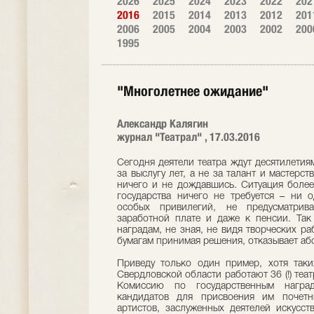
2026
2025
2024
2023
2022
202
2016
2015
2014
2013
2012
201
2006
2005
2004
2003
2002
200
1995
"Многолетнее ожидание"
Александр Калягин
журнал "Театрал" , 17.03.2016
Сегодня деятели театра ждут десятилетия
за выслугу лет, а не за талант и мастерст
ничего и не дождавшись. Ситуация более 
государства ничего не требуется – ни 
особых привилегий, не предусматрив
заработной плате и даже к пенсии. Та
наградам, не зная, не видя творческих р
бумагам принимая решения, отказывает а
Приведу только один пример, хотя так
Свердловской области работают 36 (!) теат
Комиссию по государственным наград
кандидатов для присвоения им почетн
артистов, заслуженных деятелей искусст