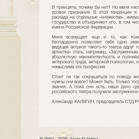
В принципе, почему бы нет? Но меня наст
уровня признания. В этой тенденции я 
распада на отдельные «княжества», живу
государство и объединяют его, в том чис
имени Российской Федерации.
Меня возмущает еще и то, как Коми
беспардонно позволяет себе одно зван
ведущей актрисе такого-то театра вдруг 
артистка» стать, например, «Заслуженным
абсолютную некомпетентность и полней
актерского труда, актерской психологии, 
немыслима эта профессия.
Стоит ли так сокрушаться по поводу ак
нужны они вовсе? Может быть. Только тог
звания. А пока они есть, наше дело сде
российского театра получали заслуженное
Александр КАЛЯГИН, председатель СТД РФ
© 2007– 2026, Театр Et Cetera