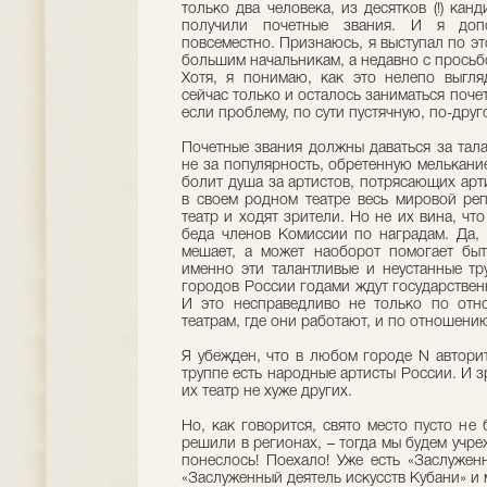
только два человека, из десятков (!) кан
получили почетные звания. И я доп
повсеместно. Признаюсь, я выступал по э
большим начальникам, а недавно с просьб
Хотя, я понимаю, как это нелепо выгля
сейчас только и осталось заниматься поче
если проблему, по сути пустячную, по-дру
Почетные звания должны даваться за талан
не за популярность, обретенную мелькани
болит душа за артистов, потрясающих ар
в своем родном театре весь мировой реп
театр и ходят зрители. Но не их вина, чт
беда членов Комиссии по наградам. Да, 
мешает, а может наоборот помогает бы
именно эти талантливые и неустанные тр
городов России годами ждут государствен
И это несправедливо не только по от
театрам, где они работают, и по отношени
Я убежден, что в любом городе N авторите
труппе есть народные артисты России. И зр
их театр не хуже других.
Но, как говорится, свято место пусто не 
решили в регионах, – тогда мы будем учре
понеслось! Поехало! Уже есть «Заслужен
«Заслуженный деятель искусств Кубани» и 