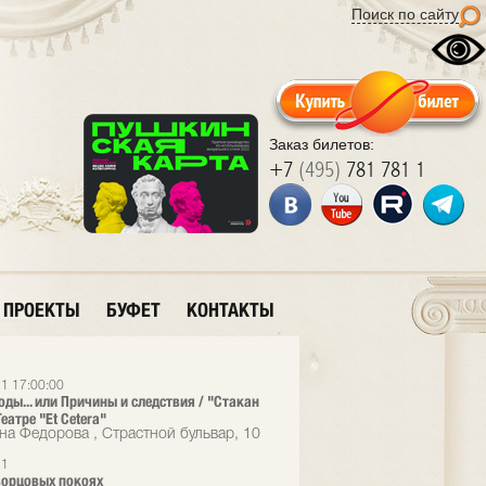
Поиск по сайту
Заказ билетов:
+7
(495)
781 781 1
ПРОЕКТЫ
БУФЕТ
КОНТАКТЫ
1 17:00:00
оды... или Причины и следствия / "Стакан
еатре "Et Cetera"
на Федорова , Страстной бульвар, 10
21
ворцовых покоях