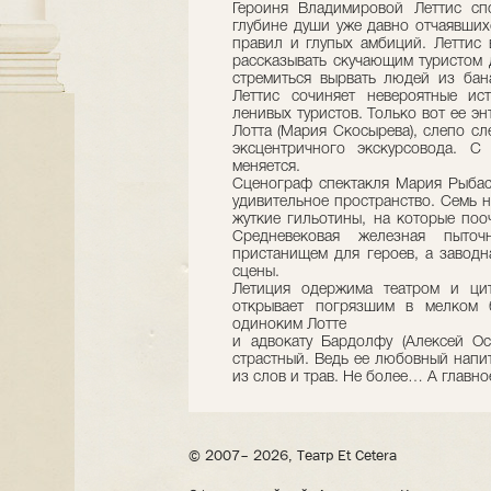
Героиня Владимировой Леттис сп
глубине души уже давно отчаявших
правил и глупых амбиций. Леттис 
рассказывать скучающим туристом 
стремиться вырвать людей из бан
Леттис сочиняет невероятные ис
ленивых туристов. Только вот ее э
Лотта (Мария Скосырева), слепо с
эксцентричного экскурсовода. 
меняется.
Сценограф спектакля Мария Рыбас
удивительное пространство. Семь 
жуткие гильотины, на которые поо
Средневековая железная пыточ
пристанищем для героев, а заводн
сцены.
Летиция одержима театром и ци
открывает погрязшим в мелком 
одиноким Лотте
и адвокату Бардолфу (Алексей Ос
страстный. Ведь ее любовный напит
из слов и трав. Не более… А главно
© 2007– 2026, Театр Et Cetera