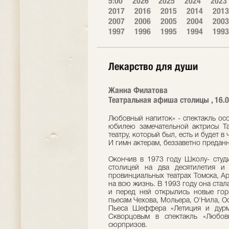
5:00
2026
2025
2024
2023
2017
2016
2015
2014
2013
2007
2006
2005
2004
2003
1997
1996
1995
1994
1993
Лекарство для души
Жанна Филатова
Театральная афиша столицы , 16.0
Любовный напиток» - спектакль осо
юбилею замечательной актрисы Та
театру, который был, есть и будет в
И гимн актерам, беззаветно преданн
Окончив в 1973 году Школу- студ
столицей на два десятилетия и
провинциальных театрах Томска, Ар
на всю жизнь. В 1993 году она стала
и перед ней открылись новые гор
пьесам Чехова, Мольера, О'Нила, О
Пьеса Шеффера «Летиция и дурм
Скворцовым в спектакль «Любов
сюрпризов.