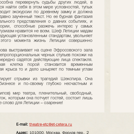
особна перевернуть судьбы других людей, в
ся найти себя в этом мире условностей, тупых
водит экскурсии по древнему замку и должна
давно заученный текст. Но ее бурная фантазия
ального представления о давних событиях, и
тории, способные разжечь интерес у самых
нтузиазм нравится не всем. Шеф Летиции мадам
ледующая установленным стандартам, увольняет
С этого момента жизнь Летиции совершенно
ова выстраивает на сцене Эфросовского зала
непропорциональных черных стульев похожи на
чередно садятся действующие лица спектакля.
ная клетка порой становится временным
ая крыса то и дело шныряет по темным углам
тирует отрывки из трагедий Шекспира. Она
бизнесе и по-своему глубоко несчастным и
ипов) мир театра, пленительный, свободный,
ок, которым она потчует гостей, состоит лишь
е слово для Летиции – озарение!
E-mail:
theatre-etc@et-cetera.ru
Адрес:
101000, Москва, Фролов пер., 2