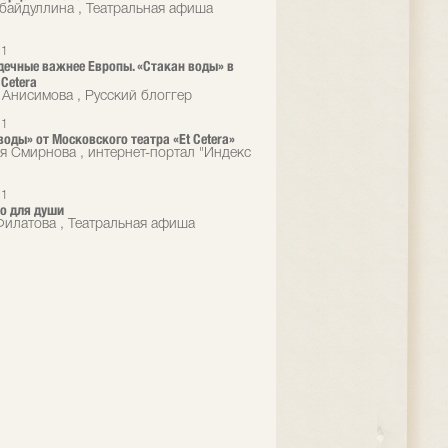
убайдуллина , Театральная афиша
21
дечные важнее Европы. «Стакан воды» в
 Cetera
 Анисимова , Русский блоггер
21
воды» от Московского театра «Et Cetera»
я Смирнова , интернет-портал "Индекс
21
о для души
илатова , Театральная афиша