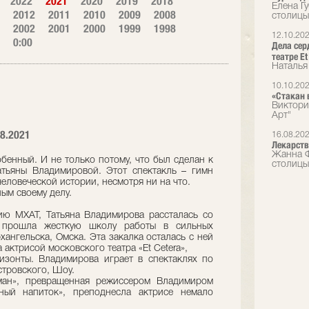
2022
2021
2020
2019
2018
Елена Г
2012
2011
2010
2009
2008
столицы
2002
2001
2000
1999
1998
12.10.20
0:00
Дела сер
театре Et
Наталья
10.10.20
«Стакан 
Виктори
Арт"
8.2021
16.08.20
Лекарств
Жанна Ф
бенный. И не только потому, что был сделан к
столицы
тьяны Владимировой. Этот спектакль – гимн
 человеческой истории, несмотря ни на что.
ым своему делу.
ию МХАТ, Татьяна Владимирова рассталась со
 прошла жесткую школу работы в сильных
хангельска, Омска. Эта закалка осталась с ней
 актрисой московского театра «Et Cetera»,
изонты. Владимирова играет в спектаклях по
стровского, Шоу.
ан», превращенная режиссером Владимиром
ный напиток», преподнесла актрисе немало