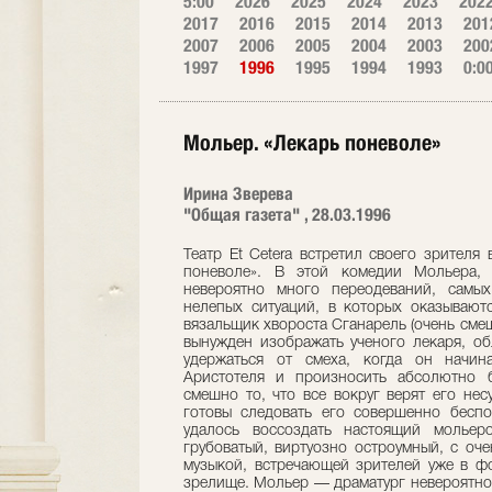
5:00
2026
2025
2024
2023
202
2017
2016
2015
2014
2013
201
2007
2006
2005
2004
2003
200
1997
1996
1995
1994
1993
0:0
Мольер. «Лекарь поневоле»
Ирина Зверева
"Общая газета" , 28.03.1996
Театр Et Сetera встретил своего зрител
поневоле». В этой комедии Мольера, 
невероятно много переодеваний, самы
нелепых ситуаций, в которых оказывают
вязальщик хвороста Сганарель (очень см
вынужден изображать ученого лекаря, о
удержаться от смеха, когда он начина
Аристотеля и произносить абсолютно 
смешно то, что все вокруг верят его не
готовы следовать его совершенно беспо
удалось воссоздать настоящий мольеро
грубоватый, виртуозно остроумный, с оч
музыкой, встречающей зрителей уже в фо
зрелище. Мольер — драматург невероятно 