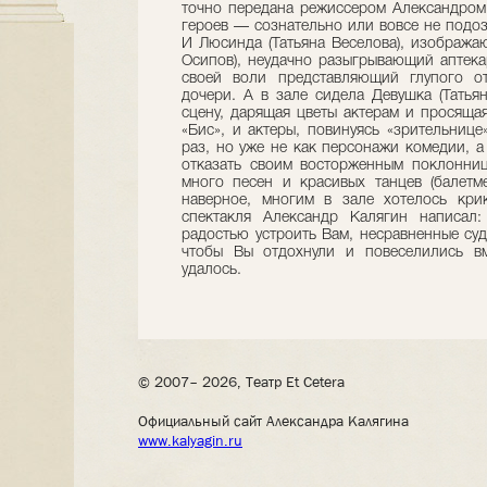
точно передана режиссером Александром
героев — сознательно или вовсе не подоз
И Люсинда (Татьяна Веселова), изобража
Осипов), неудачно разыгрывающий аптекар
своей воли представляющий глупого о
дочери. А в зале сидела Девушка (Татья
сцену, дарящая цветы актерам и просящая
«Бис», и актеры, повинуясь «зрительниц
раз, но уже не как персонажи комедии, а
отказать своим восторженным поклонниц
много песен и красивых танцев (балетм
наверное, многим в зале хотелось крик
спектакля Александр Калягин написал
радостью устроить Вам, несравненные суд
чтобы Вы отдохнули и повеселились в
удалось.
© 2007– 2026, Театр Et Cetera
Официальный сайт Александра Калягина
www.kalyagin.ru