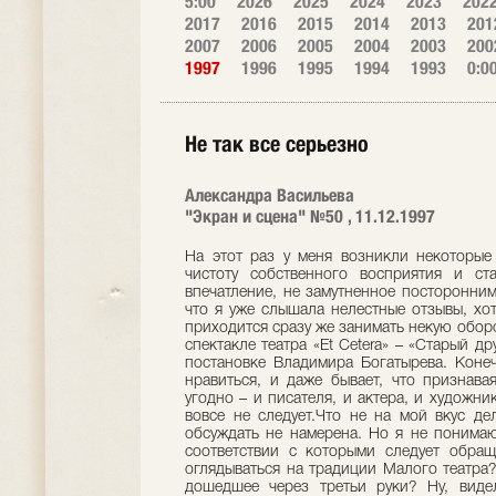
5:00
2026
2025
2024
2023
202
2017
2016
2015
2014
2013
201
2007
2006
2005
2004
2003
200
1997
1996
1995
1994
1993
0:0
Не так все серьезно
Александра Васильева
"Экран и сцена" №50 , 11.12.1997
На этот раз у меня возникли некоторые
чистоту собственного восприятия и ст
впечатление, не замутненное посторонним
что я уже слышала нелестные отзывы, хот
приходится сразу же занимать некую обор
спектакле театра «Et Cetera» – «Старый д
постановке Владимира Богатырева. Конеч
нравиться, и даже бывает, что признава
угодно – и писателя, и актера, и художни
вовсе не следует.Что не на мой вкус де
обсуждать не намерена. Но я не понимаю
соответствии с которыми следует обращ
оглядываться на традиции Малого театра?
дошедшее через третьи руки? Ну, виде