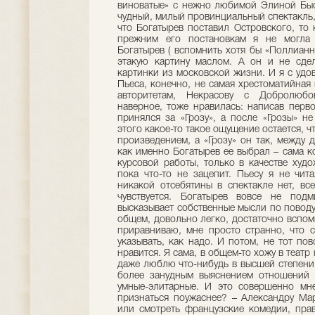
виноватые» с нежно любимой Элиной Быс
чудный, милый провинциальный спектакль, 
что Богатырев поставил Островского, то 
прежним его постановкам я не могла с
Богатырев ( вспомнить хотя бы «Поллианн
этакую картину маслом. А он и не сдел
картинки из московской жизни. И я с удо
Пьеса, конечно, не самая хрестоматийная 
авторитетам, Некрасову с Добролюбо
наверное, тоже нравилась: написав перво
принялся за «Грозу», а после «Грозы» не
этого какое-то такое ощущение остается, ч
произведением, а «Грозу» он так, между 
как именно Богатырев ее выбрал – сама к
курсовой работы, только в качестве худ
пока что-то не зацепит. Пьесу я не чита
никакой отсебятины в спектакле нет, все
чувствуется. Богатырев вовсе не под
высказывает собственные мысли по поводу. 
общем, довольно легко, достаточно вспом
приравниваю, мне просто странно, что с
указывать, как надо. И потом, не тот пов
нравится. Я сама, в общем-то хожу в театр 
даже люблю что-нибудь в высшей степени
более занудным выяснением отношений (
умные-элитарные. И это совершенно мн
признаться поужаснее? – Александру Мар
или смотреть французские комедии, прав