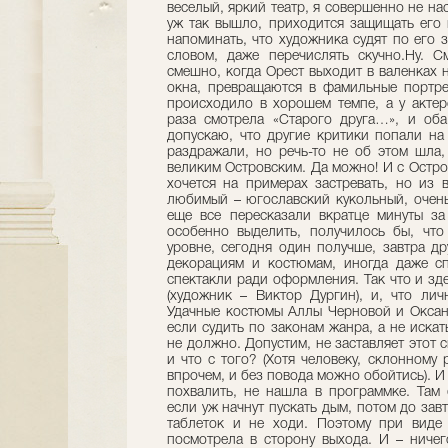
веселый, яркий театр, я совершенно не на
уж так вышло, приходится защищать его 
напоминать, что художника судят по его з
словом, даже перечислять скучно.Ну. 
смешно, когда Орест выходит в валенках н
окна, превращаются в фамильные портре
происходило в хорошем темпе, а у актер
раза смотрела «Старого друга…», и оба
допускаю, что другие критики попали на
раздражали, но речь-то не об этом шла,
великим Островским. Да можно! И с Остро
хочется на примерах застревать, но из в
любимый – югославский кукольный, очень
еще все пересказали вкратце минуты за
особенно выделить, получилось бы, что
уровне, сегодня один получше, завтра д
декорациям и костюмам, иногда даже с
спектакли ради оформления. Так что и зд
(художник – Виктор Дургин), и, что ли
Удачные костюмы Аллы Черновой и Оксан
если судить по законам жанра, а не искат
не должно. Допустим, не заставляет этот 
и что с того? (Хотя человеку, склонному
впрочем, и без повода можно обойтись). И
похвалить, не нашла в программке. Там 
если уж начнут пускать дым, потом до завт
таблеток и не ходи. Поэтому при виде 
посмотрела в сторону выхода. И – ничег