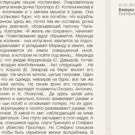
ствующим лицом постановки. Очаро­вательна
01.01.20
ерепуганная дочка Просперо (О. Котельникова) в
Вампука
и косичками и с мягким мишкой в руках. Она
Екатери
остановил бурю, что все погибли, что корабль
ленном здесь же, почти тем же составом, дочка
ену девочкой, обсасывающей палочку "Чупа-
нду, повторяя: «Я жизнь им сохранил», начинает
м. Повествование вдруг обрывается. Миранда
е коленки - она испуганно хватается за подол.
хватывает и укладывает Миранду в землю, как
однимается из земли совершенной иной.
атье, в котором не пойти под венец... Миранда
, что увидав Фердинанда (С. Давыдов), тотчас
 воздухе влюблёнными... Акт следующий. ...На
о Короля (В. Захаров) на берег вносит его
раде. На многих кители, шитые галунами. Один
 что их одежда, невзирая на бурю, все так же
ский китель. На синем фоне его позументы
е богато выглядят позументы Гонзало, Антонио,
онин и К. Лоскутов)... Да здесь целая рать
твенно и кукольно Алонзо взмахивает руками и
о сын погиб и оплакивает потерю. Но их удел:
я вприпрыжку и нелепо размахивают руками. Ни
иточках. В какой-то миг, наблюдающий за ними
вигаться. Они глупо застывают в стоп-кадре. А
ва, спасшиеся чудом, слуги Тринкуло и Стефано
яют убийство Просперо. Но Стефано слишком
 чтобы быть серьёзной жизни волшебника. В