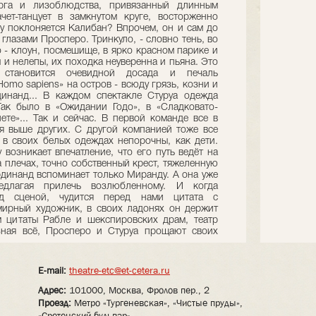
орга и лизоблюдства, привязанный длинным
чет-танцует в замкнутом круге, восторженно
у по­клоняется Калибан? Впрочем, он и сам до
глазами Просперо. Тринкуло, - слов­но тень, во
 - клоун, посмешище, в ярко красном парике и
 и нелепы, их походка неуверенна и пьяна. Это
 становится очевидной досада и печаль
omo sapiens» на остров - всюду грязь, козни и
инанд... В каждом спектакле Стуруа одежда
Так было в «Ожидании Годо», в «Сладковато-
ете»... Так и сейчас. В первой команде все в
бя выше других. С другой компанией тоже все
в своих белых одеждах непорочны, как дети.
возникает впечат­ление, что его путь ведёт на
а плечах, точно собственный крест, тяжеленную
ердинанд вспоминает только Миранду. А она уже
едлагая прилечь возлюбленному. И когда
д сценой, чудится перед нами цитата с
мирный художник, в своих ладонях он держит
м цитаты Рабле и шекспировских драм, театр
 зная всё, Просперо и Стуруа прощают своих
E-mail:
theatre-etc@et-cetera.ru
Адрес:
101000, Москва, Фролов пер., 2
Проезд:
Метро «Тургеневская», «Чистые пруды»,
«Сретенский бульвар»