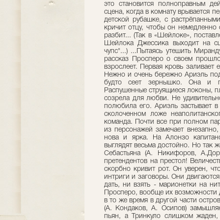
это становится полноправным дей
сцена, когда в комнату врывается п
детской рубашке, с растрёпанным
кричит отцу, чтобы он немедленно 
разбит... (Так в «Шейлоке», постав
Шейлока Джессика выходит на сц
чупс"...) ...Пыта­ясь утешить Мира
рассказ Просперо о своем прошло
взрослеет. Первая кровь заливает е
Нежно и очень бережно Ариэль под
будто сеет зернышко. Она и п
Распушенные струящиеся локоны, пл
созрела для любви. Не удивительно
полюбила его. Ариэль застывает в
сколоченном ложе неаполитанског
команда. Почти все при полном па
из персонажей замечает внезапно,
нова и ярка. На Алонзо капитан
выглядят весьма достойно. Но так ж
Себастьяна (А. Никифоров, А.Дор
претендентов на престол! Величес
скорбно кривит рот. Он уверен, чт
интриги и заговоры. Они двигаютс
дать, ни взять - марионетки на н
Просперо, вообще их возможности д
в то же время в другой части остро
(А. Кондаков, А. Осипов) замышл
пьян, а Тринкуло слишком жаден,