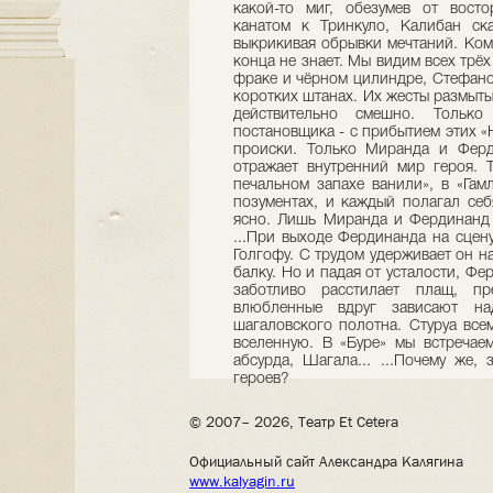
какой-то миг, обезумев от вост
канатом к Тринкуло, Калибан ска
выкрикивая обрывки мечтаний. Ком
конца не знает. Мы видим всех трёх 
фраке и чёрном цилиндре, Стефано
коротких штанах. Их жесты размыты
действительно смешно. Только
постановщика - с прибытием этих «H
происки. Только Миранда и Ферд
отражает вну­тренний мир героя. 
печальном запахе ванили», в «Гамл
позументах, и каж­дый полагал се
ясно. Лишь Миранда и Фердинанд 
...При выходе Фердинанда на сцену 
Голгофу. С трудом удержива­ет он н
балку. Но и падая от усталости, Ф
заботливо расстилает плащ, пр
влюбленные вдруг зависают на
шагаловского полотна. Стуруа все
вселенную. В «Буре» мы встречае
абсурда, Шагала... ...Почему же,
героев?
© 2007– 2026, Театр Et Cetera
Официальный сайт Александра Калягина
www.kalyagin.ru