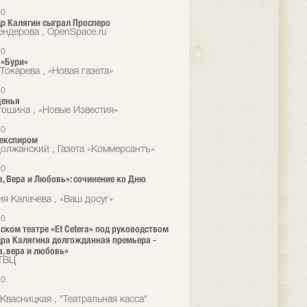
10
р Калягин сыграл Просперо
ндерова , OpenSpace.ru
10
 «Бури»
Токарева , «Новая газета»
10
щенья
гошина , «Новые Известия»
10
Шекспиром
олжанский , Газета «Коммерсантъ»
10
, Вера и Любовь»: сочинение ко Дню
ия Калачева , «Ваш досуг»
10
ском театре «Et Cetera» под руководством
ра Калягина долгожданная премьера -
, вера и любовь»
ТВЦ
10
Квасницкая , "Театральная касса"