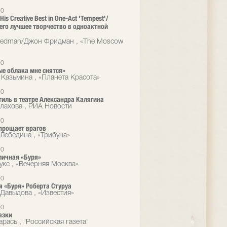
10
 His Creative Best in One-Act 'Tempest'/
 его лучшее творчество в одноактной
eedman/Джон Фридман , «The Moscow
10
ые облака мне снятся»
 Казьмина , «Планета Красота»
10
тиль в театре Александра Калягина
алахова , РИА Новости
10
прощает врагов
Лебедина , «Трибуна»
10
ичная «Буря»
укс , «Вечерняя Москва»
10
 «Буря» Роберта Стуруа
Давыдова , «Известия»
10
азки
рась , "Российская газета"