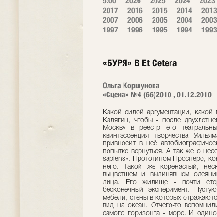
5:00
2026
2025
2024
2023
2017
2016
2015
2014
2013
2007
2006
2005
2004
2003
1997
1996
1995
1994
1993
«БУРЯ» В Еt Cetera
Ольга Коршунова
«Сцена» №4 (66)2010 , 01.12.2010
Какой силой аргументации, какой
Калягин, чтобы - после двухлетне
Москву в реестр его театральн
квинтэссенция творчества Уилья
привносит в неё автобиографичес
попытке вернуться. А так же о не
sapiens». Прототипом Просперо, ко
него. Такой же коренастый, нес
выцветшем и выли­нявшем одеяни
лица. Его жилище - почти стер
бесконечный эксперимент. Пусту
мебели, стены в которых отражаютс
вид на океан. Отчего-то вспомнил
самого горизонта - море. И одино