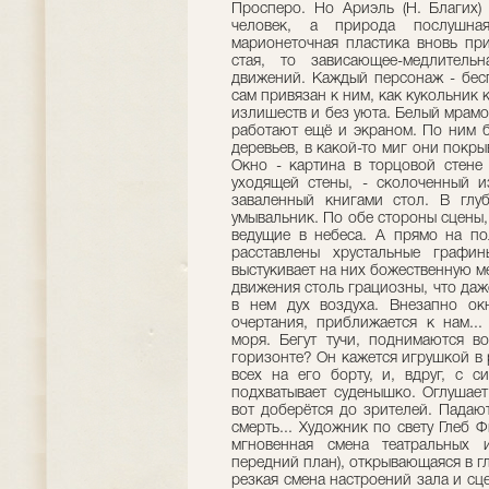
Просперо. Но Ариэль (Н. Благих) 
человек, а природа послушн
марионеточная пластика вновь при
стая, то зависающее-медлитель
движений. Каждый персонаж - бесп
сам привязан к ним, как кукольник 
излишеств и без уюта. Белый мрамо
работают ещё и экраном. По ним б
деревьев, в какой-то миг они покр
Окно - картина в торцовой стене 
уходящей стены, - сколоченный и
заваленный книгами стол. В глуб
умывальник. По обе стороны сцены,
ведущие в небеса. А прямо на пол
расставле­ны хрустальные графи
выстукивает на них божественную ме
движения столь грациозны, что даж
в нем дух воздуха. Внезапно окн
очертания, приближается к нам..
моря. Бегут тучи, поднимаются во
горизонте? Он кажется игрушкой в 
всех на его борту, и, вдруг, с с
подхватывает суденышко. Оглушает
вот доберётся до зрителей. Падаю
смерть... Художник по свету Глеб Ф
мгновенная смена театральных 
передний план), открывающаяся в г
резкая смена настроений зала и сц