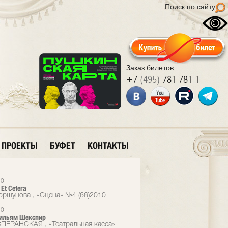
Поиск по сайту
Заказ билетов:
+7
(495)
781 781 1
ПРОЕКТЫ
БУФЕТ
КОНТАКТЫ
10
Еt Cetera
оршунова , «Сцена» №4 (66)2010
10
Уильям Шекспир
ПЕРАНСКАЯ , «Театральная касса»