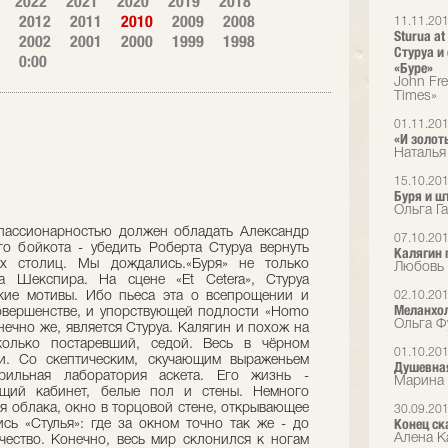
2022
2021
2020
2019
2018
2012
2011
2010
2009
2008
11.11.20
Sturua at
2002
2001
2000
1999
1998
Стуруа и
0:00
«Буре»
John Fr
Times»
01.11.20
«И золот
Наталья
15.10.20
Буря и ш
Ольга Г
 пассионарностью должен обладать Александр
07.10.20
го бойкота - убедить Роберта Стуруа вернуть
Калягин 
ых столиц. Мы дождались.«Буря» не только
Любовь 
ма Шекспира. На сцене «Et Cetera», Стуруа
кие мотивы. Ибо пьеса эта о всепроще­нии и
02.10.20
Меланхол
совершенстве, и упорствующей подлости «Homo
Ольга Ф
нечно же, является Стуруа. Калягин и похож на
колько постаревший, седой. Весь в чёрном
01.10.20
и. Со скептическим, скучающим выраже­ньем
Душевная
ильная лаборатория аскета. Его жизнь -
Марина 
ющий каби­нет, белые пол и стены. Немного
я облака, окно в торцовой стене, открывающее
30.09.20
Конец ск
ись «Стулья»: где за окном точно так же - до
Алена Ка
чество. Ко­нечно, весь мир склонился к ногам