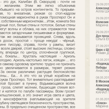
- это дух, Калибан (В. Скворцов) - почти не
29.09.20
ая желаниям. Этим же легко объяснима
Александ
бывшего на остров контингента. То прерыви­
Алла Ше
ная, то внезапная, резкая со стоп-кадром
о­мощная марионетка в руках Просперо! Он и
29.09.20
к собственным марионеткам....Итак, комната без
Иллюзия
рный пол, белые стены и потолок. Белые стены
Марина 
егут волны и облака, на них отражаются тени
29.09.20
ы­ваются загадочными письменами и формулами.
Дух про
так же оказывается проекцией. Слева, вдоль
Ольга Е
з досок, простой – проще некуда! - чёрный,
ине писсуар, справа, почти у рампы, висит
27.09.20
 возле дверей, стоят высокие лестницы, словно
Цирк с 
у, впереди по центру, сплочённой группкой,
Роман Д
ны, бокалы... Хрусталь настоящий - Ариэль
12.05.20
лодию. Ариэль настолько легок, изящен ... его
«Надежда
е самому суровому зрителю трудно не признать
Победы
о увеличива­ется в размерах, теряет резкие
Анастас
. За окном различимо растущее беспокойство
лны... Ба... А это что за утлый кораблик на
08.05.20
руках Просперо. Тот внимательно разглядывает
В Москов
илой бросает в пучину. Вздымаю­щаяся волна
Александ
 гроза, слепят молнии, бушующая стихия вот-
«Надежда
т и катятся по палубе пассажиры. Всем грозит
КАНАЛ 
ильштинский, а это значит игра света и цвета,
и киноэффектов (наплывающий на зрителя
01.05.20
«Олеся»
лубину светящаяся бесконечность пространства,
Марина 
ены. В предельно очищенном пространстве, все