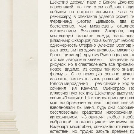
Шекспир держал пари с Беном Джонсон
персонажей, но при этом соблюдет един
события на острове занимают часа че
режиссеру) в спектакле удается сюжет л
Фердинанд (Сергей Давыдов), два юн
бестелесных, чьи мизансцены отшлиф
исключением Вячеслава Захарова, па
мертвенную старость вождя, наполнен
(Владимир Скворцов) пока выглядит мехов
одномерность Стефано (Алексей Осипов) и
дает веселым негодяям цирковые маски: 
бровь, цилиндр), другому Рыжего (парик, н
это как авторское клеймо — танцевать в
рисунок, но в спектакле есть все признак
новое; видимо, из сферы тайного знани
формулы. С ее помощью решено шекспи
известно, окончательных решений. Как в
Голоса мироздания — рев стихий и хор в
сочинил Гия Канчели. Сценограф Гео
иллюзионную технику Шекспиру, выступил
своих «Лекциях о Шекспире» приводит ра
мое воображение волнует определенный
взволновали бы меня, будь они сообщен
бессловесным средством изображе
кинофильмом. «Сгодится» любое изобр
выбранный постановщиком: минимум сл
Видеоарт масштабен, спектакль отточенно
естествен; но трудно забыть древнее п