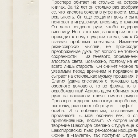
Просперо обитает не столько на остров
книгах. За 12 лет он столько раз вообра
ее, что кислота сожгла внутренности, мо
реальность. Он еще соединит дочь и сына
поиграет в игрушечную виселицу с тряпоч
Он даже возденет руки, чтобы вздерну
виселицу. Но в этот миг, за которым нет 
приходит к нему с ударом грома, как к С
главная проблема спектакля. Изменен
режиссерских мыслей, не происходи
преображение духа: тут вопрос не только
сохранности — из теневого, обремененн
апостола света. Возможно, поэтому на е
всего лишь старость. Он снимет черное п
уязвимым перед временем и порядком ве
сыграет на стекляшках музыку прощания. И
Благих (удача спектакля) с помощью ци
озорного домового, то во фрика, то в 
освобожденный Ариэль вдруг обнимет хозя
рука на поникшем плече, смятое рыданье
Просперо подарок: маленькую коробочку, 
ленточку, развернет обертку и — пуфф! —
бомба. И с побелевшим, осыпанным м
произнесет: «…мой окончен век, я сл
приподнявшись, добавит: «А остров мо
творение Шекспира сделано Стуруа еще к
шекспировских пьес режиссеры изощрилис
Фокин в «Гамлете», так поступил Стуруа 