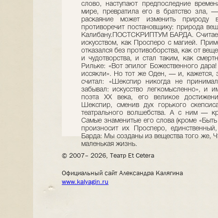
слово, наступают предпоследние времен
мире, превратила его в братство зла, 
раскаяние может изменить природу 
противоречит постановщику: природа веще
Калибану.ПОСТСКРИПТУМ БАРДА. Считаетс
искусством, как Просперо с магией. Прим
отказался без противоборства, как от вещ
и чудотворства, и стал таким, как смерт
Рильке: «Вот эпилог Божественного дара
иссякли». Но тот же Оден, — и, кажется, 
считал: «Шекспир никогда не принимал
забывал: искусство легкомысленно», и 
поэта ХХ века, его великое достижени
Шекспир, сменив дух горького скепсис
театрального волшебства. А с ним — к
Самые знаменитые его слова (кроме «Быть 
произносит их Просперо, единственный,
Барда: Мы созданы из вещества того же, 
маленькая жизнь.
© 2007– 2026, Театр Et Cetera
Официальный сайт Александра Калягина
www.kalyagin.ru