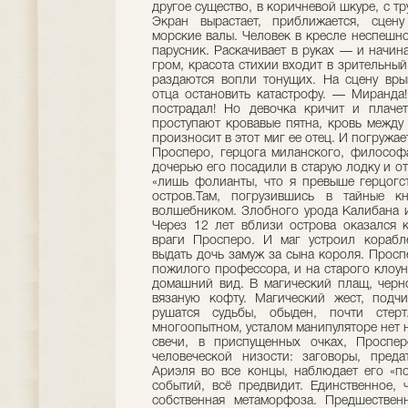
другое существо, в коричневой шкуре, с тр
Экран вырастает, приближается, сцен
морские валы. Человек в кресле неспешно
парусник. Раскачивает в руках — и начин
гром, красота стихии входит в зрительны
раздаются вопли тонущих. На сцену врыв
отца остановить катастрофу. — Миранда
пострадал! Но девочка кричит и плаче
проступают кровавые пятна, кровь между
произносит в этот миг ее отец. И погружае
Просперо, герцога миланского, философа
дочерью его посадили в старую лодку и от
«лишь фолианты, что я превыше герцогс
остров.Там, погрузившись в тайные к
волшебником. Злобного урода Калибана и 
Через 12 лет вблизи острова оказался к
враги Просперо. И маг устроил корабл
выдать дочь замуж за сына короля. Прос
пожилого профессора, и на старого клоун
домашний вид. В магический плащ, черно
вязаную кофту. Магический жест, подч
рушатся судьбы, обыден, почти стер
многоопытном, усталом манипуляторе нет н
свечи, в приспущенных очках, Проспер
человеческой низости: заговоры, преда
Ариэля во все концы, наблюдает его «по
событий, всё предвидит. Единственное,
собственная метаморфоза. Предшественн