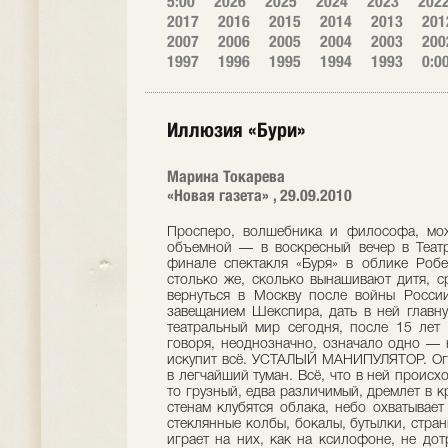
5:00
2026
2025
2024
2023
202
2017
2016
2015
2014
2013
201
2007
2006
2005
2004
2003
200
1997
1996
1995
1994
1993
0:0
Иллюзия «Бури»
Марина Токарева
«Новая газета» , 29.09.2010
Просперо, волшебника и философа, мо
объемной — в воскресный вечер в Театр
финале спектакля «Буря» в облике Робе
столько же, сколько вынашивают дитя, с
вернуться в Москву после войны России
завещанием Шекспира, дать в ней главну
театральный мир сегодня, после 15 лет 
говоря, неоднозначно, означало одно — 
искупит всё. УСТАЛЫЙ МАНИПУЛЯТОР. Огр
в легчайший туман. Всё, что в ней происхо
то грузный, едва различимый, дремлет в к
стенам клубятся облака, небо охватывает
стеклянные колбы, бокалы, бутылки, стра
играет на них, как на ксилофоне, не дот