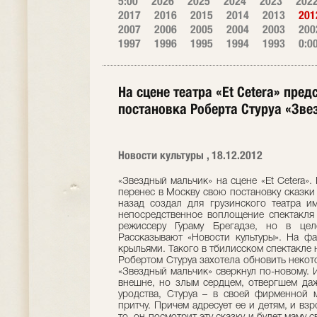
5:00
2026
2025
2024
2023
202
2017
2016
2015
2014
2013
201
2007
2006
2005
2004
2003
200
1997
1996
1995
1994
1993
0:0
На сцене театра «Et Cetera» пре
постановка Роберта Стуруа «Зв
Новости культуры , 18.12.2012
«Звездный мальчик» на сцене «Et Cetera».
перенес в Москву свою постановку сказки
назад создал для грузинского театра и
непосредственное воплощение спектакля 
режиссеру Гураму Брегадзе, но в цел
Рассказывают «Новости культуры». На ф
крыльями. Такого в тбилисском спектакле 
Робертом Стуруа захотела обновить некот
«Звездный мальчик» сверкнул по-новому.
внешне, но злым сердцем, отвергшем даж
уродства, Стуруа – в своей фирменной 
притчу. Причем адресует ее и детям, и вз