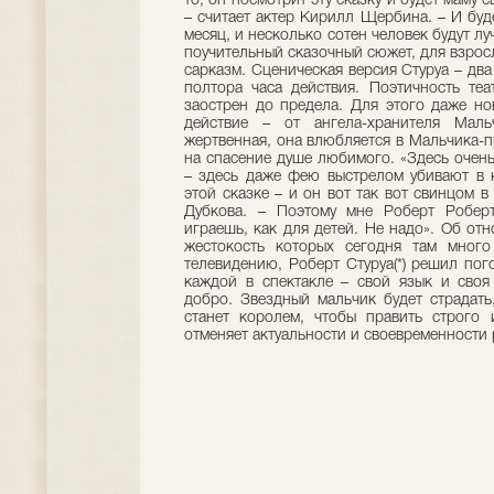
то, он посмотрит эту сказку и будет маму
– считает актер Кирилл Щербина. – И буд
месяц, и несколько сотен человек будут лу
поучительный сказочный сюжет, для взрос
сарказм. Сценическая версия Стуруа – два
полтора часа действия. Поэтичность те
заострен до предела. Для этого даже н
действие – от ангела-хранителя Мал
жертвенная, она влюбляется в Мальчика-п
на спасение душе любимого. «Здесь очень
– здесь даже фею выстрелом убивают в к
этой сказке – и он вот так вот свинцом в
Дубкова. – Поэтому мне Роберт Роберт
играешь, как для детей. Не надо». Об от
жестокость которых сегодня там много
телевидению, Роберт Стуруа(*) решил пог
каждой в спектакле – свой язык и своя 
добро. Звездный мальчик будет страдать
станет королем, чтобы править строго 
отменяет актуальности и своевременности 