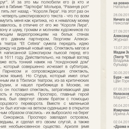
круг". И за это мы полюбили его (а кто и
на ровно
вил в Габиме "Тартюфа" Мольера, "Разинув рот"
Наталья
пять лет назад - "Короля Лира". На этот раз он
28.09.20
 четверть шекспировского текста - что по всем
Ничего с
мутить меня как критика, но к немалому моему
Николай
авилось, в отличие от его же "Короля Лира".
вону и шуму, громам и молниям художников по
27.09.20
ляющим видеопроекциям на белых стенах
Александ
его давним партнером, Георгием Алекси-
Журнал 
а театра "Et Cetera" сумела передать идею
13.07.20
дежду на дивный новый мир. Спектакль магов и
Мадам Эв
ей написанной Шекспиром пьесой перед его
(Театр "E
в 1611 году. Действительно, на первый взгляд
Владими
аже есть тонкий намек на "лондонский дом"
бульвар
ек, который совершенно исчезает в субтитрах,
 Парнесом и сопровождающих спектакль,
30.05.20
сском языке). Но Стуруа, который имел опыт
Буря - м
нным им в Тбилиси театром, из-за критических
Цви Горе
Грузии, и нашел прибежище в Москве, не
07.05.20
ого он поставил спектакль, затрагивающий два
Неласков
есть и прощение. Просперо, главный герой
Мария С
ана, был свергнут своим братом с помощью
орцового переворота. Вместе с маленькой
06.04.20
он был изгнан на ветхом суденышке в открытое
Измученн
сным образом спаслись - их выбросило на берег
Ирина А
а Сикоракса. Просперо завладел островом,
ведьмы, и сделал его своим слугой, а также
02.04.20
«Драма н
ния необыкновенное существо. Ариэля (имя