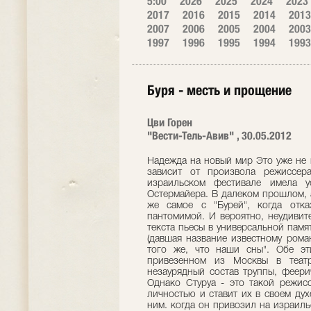
5:00
2026
2025
2024
2023
2017
2016
2015
2014
2013
2007
2006
2005
2004
2003
1997
1996
1995
1994
1993
Буря - месть и прощение
Цви Горен
"Вести-Тель-Авив" , 30.05.2012
Надежда на новый мир Это уже не 
зависит от произвола режиссер
израильском фестивале имела у
Остермайера. В далеком прошлом, а
же самое с "Бурей", когда отка
пантомимой. И вероятно, неудивит
текста пьесы в универсальной памя
(давшая название известному рома
того же, что наши сны". Обе эт
привезенном из Москвы в теат
незаурядный состав труппы, феери
Однако Стуруа - это такой режис
личностью и ставит их в своем ду
ним. когда он привозил на израил