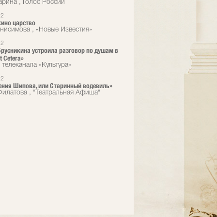
арина , Голос России
12
ино царство
нисимова , «Новые Известия»
12
русникина устроила разговор по душам в
t Сetera»
 телеканала «Культура»
12
ния Шипова, или Старинный водевиль»
илатова , "Театральная Афиша"