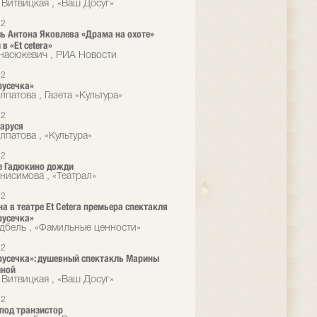
 Витвицкая , «Ваш Досуг»
12
ь Антона Яковлева «Драма на охоте»
в «Et cetera»
насюкевич , РИА Новости
12
русечка»
патова , Газета «Культура»
12
аруся
лпатова , «Культура»
12
е Гадюкино дожди
нисимова , «Театрал»
12
на в театре Et Cetera премьера спектакля
русечка»
дбель , «Фамильные ценности»
12
усечка»: душевный спектакль Марины
иной
 Витвицкая , «Ваш Досуг»
12
под транзистор