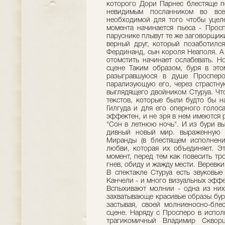
которого Дори Парнес блестяще пе
невидимым посланником во все
необходимой для того чтобы уцеле
момента начинается пьеса - Прос
паруснике плывут те же заговорщик
верный друг, который позаботилс
Фердинанд, сын короля Неаполя. А 
отомстить начинает ослабевать. Н
сцене Таким образом, буря в это
разыгравшуюся в душе Просперо
парализующую его, через страстну
выглядящего двойником Стуруа. Чт
текстов, которые были будто бы н
Гилгуда и для его оперного голос
эффектен, и не зря в нем имеются р
"Сон в летнюю ночь". И из бури в
дивный новый мир. выраженную 
Миранды (в блестящем исполнени
любви, которая их объединяет. Э
момент, перед тем как повесить тр
гнев, обиду и жажду мести. Веревк
В спектакле Стуруа есть звуковые
Канчели - и много визуальных эфф
Вспыхивают молнии - одна из них
захватывающе красивые образы бури
застывая, своей молниеносно-бл
сцене. Наряду с Просперо в испол
трагикомичный Владимир Сквор