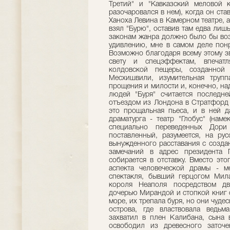
Третий" и "Кавказский меловой 
разочаровался в нем), когда он ста
Ханоха Левина в Камерном театре, а 
взял "Бурю", оставив там едва лишь
законам жанра должно было бы воз
удивлению, мне в самом деле понр
Возможно благодаря всему этому з
свету и спецэффектам, впечат
колдовской пещеры, созданной 
Месхишвили, изумительная трупп
прощения и милости и, конечно, на
людей "Буря" считается последн
отъездом из Лондона в Стратфорд 
это прощальная пьеса, и в ней д
драматурга - театр "Глобус" (нам
специально переведенных Дори
поставленный, разумеется, на ру
вынужденного расставания с созда
замечаний в адрес президента 
собирается в отставку. Вместо эт
аспекта человеческой драмы - м
спектакля, бывший герцогом Мил
короля Неаполя посредством дв
дочерью Мирандой и стопкой книг 
море, их трепала буря, но они чуде
острова, где властвовала ведьм
захватил в плен Калибана, сына 
освободил из древесного заточе