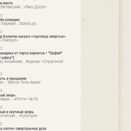
м месте
 Витвицкая , «Ваш Досуг»
12
ебе комедия
 Берман , Газета.ру
12
р Калягин сыграл «торговца смертью»
«Театрал»
12
ридика от черта вернется / "Орфей"
t cetera")
р Анзикеев , Журнал «Страстной
12
есть и прощение
н , "Вести-Тель-Авив"
12
ый зверь
едых , «Итоги» №19
12
ый и скучный зверь
лпатова , «Культура»
12
а охоте»: смертельная доза