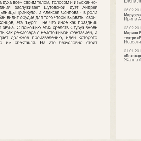
Елена Л
 духа всем своим телом, голосом и изысканно-
ания заслуживает шутовской дуэт Андрея
06.02.20
пьяницы Тринкуло, и Алексея Осипова - в роли
Марусечк
ан видит орудие для того чтобы вырвать "свой"
Ирина А
онцов, эта "Буря" - не что иное как праздник
 и звука. С помощью этих средств Стуруа вновь
03.02.20
Марина Б
сть как режиссера с неистощимой фантазией, и
театре «E
дает должное произведению, идеи которого
Новости
го им спектакля. На это безусловно стоит
01.01.20
«Похожде
Жанна Ф