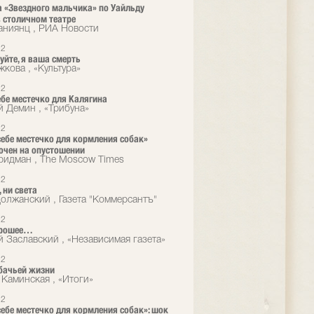
 «Звездного мальчика» по Уайльду
 столичном театре
аниянц , РИА Новости
12
уйте, я ваша смерть
жкова , «Культура»
12
ебе местечко для Калягина
й Демин , «Трибуна»
12
себе местечко для кормления собак»
очен на опустошении
идман , The Moscow Times
12
 ни света
олжанский , Газета "Коммерсантъ"
12
орошее…
й Заславский , «Независимая газета»
12
бачьей жизни
 Каминская , «Итоги»
12
себе местечко для кормления собак»: шок