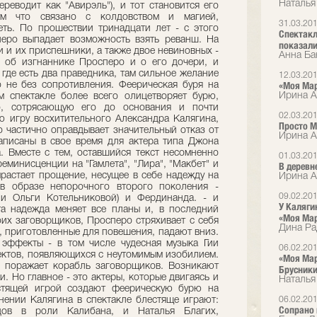
Наталья
реводит как "Авирэль"), и тот становится его
м что связано с колдовством и магией,
31.03.20
ть. По прошествии тринадцати лет - с этого
Спектакл
перо выпадает возможность взять реванш. На
показали 
и и их приспешники, а также двое невиновных -
Анна Ба
я об изгнаннике Просперо и о его дочери, и
где есть два праведника, там сильное желание
12.03.20
«Моя Ма
о не без сопротивления. Феерическая буря на
Ирина Ал
м спектакле более всего олицетворяет бурю,
, сотрясающую его до основания и почти
02.03.20
ю игру восхитительного Александра Калягина,
Просто М
о частично оправдывает значительный отказ от
Ирина А
аписаны в свое время для актера типа Джона
а. Вместе с тем, оставшийся текст несомненно
01.03.20
еминисценции на "Гамлета", "Лира", "Макбет" и
В деревн
ырастает прощение, несущее в себе надежду на
Ирина А
в образе непорочного второго поколения -
09.02.20
и Ольги Котельниковой) и Фердинанда. - и
У Каляги
та надежда меняет все планы и, в последний
«Моя Ма
оих заговорщиков, Просперо стряхивает с себя
Дина Ра
и, приготовленные для повешения, падают вниз.
 эффекты - в том числе чудесная музыка Гии
06.02.20
ектов, появляющихся с неутомимым изобилием.
«Моя Мар
 поражает корабль заговорщиков. Возникают
Брусник
. Но главное - это актеры, которые двигаясь и
Наталья
естящей игрой создают феерическую бурю на
нении Калягина в спектакле блестяще играют:
06.02.20
Сопрано 
цов в роли Калибана, и Наталья Благих,