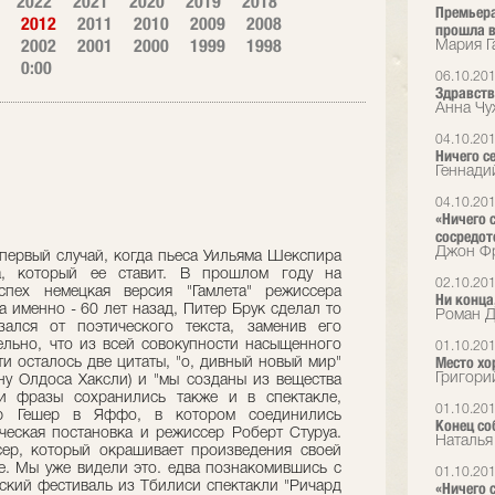
2022
2021
2020
2019
2018
Премьера
2012
2011
2010
2009
2008
прошла в
2002
2001
2000
1999
1998
Мария Г
0:00
06.10.20
Здравств
Анна Чу
04.10.20
Ничего с
Геннади
04.10.20
«Ничего 
сосредот
Джон Фр
первый случай, когда пьеса Уильяма Шекспира
а, который ее ставит. В прошлом году на
02.10.20
спех немецкая версия "Гамлета" режиссера
Ни конца,
 именно - 60 лет назад, Питер Брук сделал то
Роман Д
зался от поэтического текста, заменив его
ельно, что из всей совокупности насыщенного
01.10.20
Место х
ти осталось две цитаты, "о, дивный новый мир"
Григори
ну Олдоса Хаксли) и "мы созданы из вещества
и фразы сохранились также и в спектакле,
01.10.20
р Гешер в Яффо, в котором соединились
Конец со
ческая постановка и режиссер Роберт Стуруа.
Наталья
сер, который окрашивает произведения своей
хе. Мы уже видели это. едва познакомившись с
01.10.20
ьский фестиваль из Тбилиси спектакли "Ричард
«Ничего 