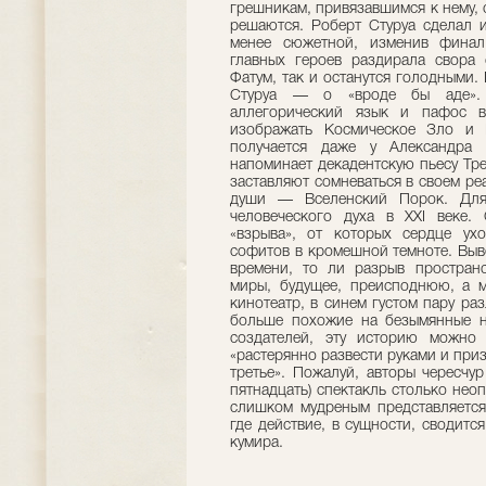
грешникам, привязавшимся к нему, 
решаются. Роберт Стуруа сделал и
менее сюжетной, изменив финал.
главных героев раздирала свора 
Фатум, так и останутся голодными. 
Стуруа — о «вроде бы аде». 
аллегорический язык и пафос в
изображать Космическое Зло и 
получается даже у Александра 
напоминает декадентскую пьесу Тре
заставляют сомневаться в своем р
души — Вселенский Порок. Для 
человеческого духа в XXI веке.
«взрыва», от которых сердце ух
софитов в кромешной темноте. Выв
времени, то ли разрыв простран
миры, будущее, преисподнюю, а м
кинотеатр, в синем густом пару р
больше похожие на безымянные н
создателей, эту историю можно
«растерянно развести руками и призн
третье». Пожалуй, авторы чересчу
пятнадцать) спектакль столько не
слишком мудреным представляется 
где действие, в сущности, сводитс
кумира.