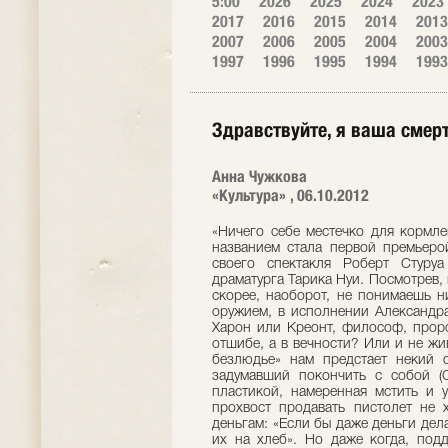
5:00
2026
2025
2024
2023
2017
2016
2015
2014
2013
2007
2006
2005
2004
2003
1997
1996
1995
1994
1993
Здравствуйте, я ваша смер
Анна Чужкова
«Культура» , 06.10.2012
«Ничего себе местечко для кормл
названием стала первой премьерой
своего спектакля Роберт Стуру
драматурга Тарика Нуи. Посмотрев,
скорее, наоборот, не понимаешь ни
оружием, в исполнении Александра
Харон или Креонт, философ, проро
отшибе, а в вечности? Или и не жи
безлюдье» нам предстает некий о
задумавший покончить с собой (
пластикой, намеренная мстить и у
прохвост продавать пистолет не 
деньгам: «Если бы даже деньги дел
их на хлеб». Но даже когда, подд