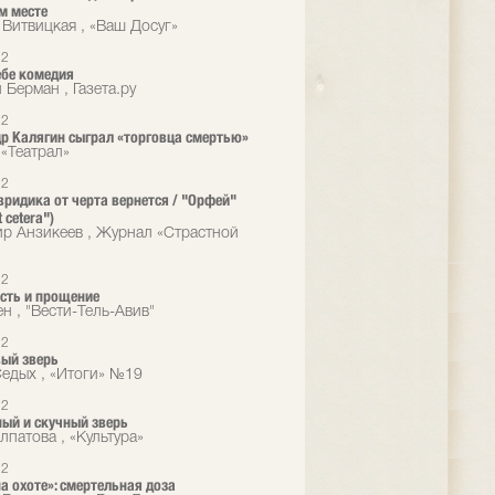
м месте
 Витвицкая , «Ваш Досуг»
12
ебе комедия
 Берман , Газета.ру
12
р Калягин сыграл «торговца смертью»
«Театрал»
12
ридика от черта вернется / "Орфей"
t cetera")
р Анзикеев , Журнал «Страстной
12
есть и прощение
н , "Вести-Тель-Авив"
12
ый зверь
едых , «Итоги» №19
12
ый и скучный зверь
лпатова , «Культура»
12
а охоте»: смертельная доза