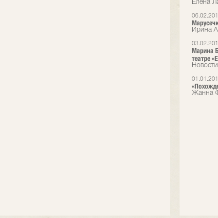
Елена Л
06.02.20
Марусечк
Ирина А
03.02.20
Марина Б
театре «E
Новости
01.01.20
«Похожде
Жанна Ф