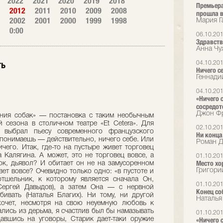
2022
2021
2020
2019
2018
Премьера
2012
2011
2010
2009
2008
прошла в
2002
2001
2000
1999
1998
Мария Г
0:00
06.10.20
Здравств
Анна Чу
ть
04.10.20
Ничего с
Геннади
04.10.20
«Ничего 
сосредот
Джон Фр
ения собак» — постановка с таким необычным
 сезона в столичном театре «Et Cetera». Для
02.10.20
а выбрал пьесу современного французского
Ни конца,
 понимаешь — действительно, ничего себе. Или
Роман Д
чего. Итак, где-то на пустыре живет торговец
 Калягина. А может, это не торговец вовсе, а
01.10.20
Место х
к, дьявол? И обитает он не на замусоренном
Григори
вет вовсе? Очевидно только одно: «в пустоте и
тшельник, к которому является сначала Он,
01.10.20
Сергей Давыдов), а затем Она — с нервной
Конец со
бивать (Наталья Благих). Ни тому, ни другой
Наталья
хочет, несмотря на свою неуемную любовь к
ались из дерьма, я счастлив был бы намазывать
01.10.20
авшись на уговоры, Старик дает-таки оружие
«Ничего 