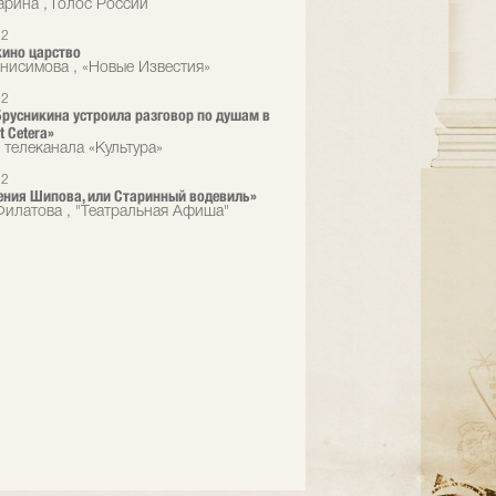
арина , Голос России
12
ино царство
нисимова , «Новые Известия»
12
русникина устроила разговор по душам в
t Сetera»
 телеканала «Культура»
12
ния Шипова, или Старинный водевиль»
илатова , "Театральная Афиша"