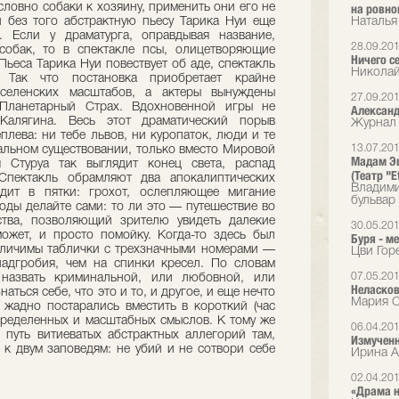
словно собаки к хозяину, применить они его не
на ровно
 без того абстрактную пьесу Тарика Нуи еще
Наталья
 Если у драматурга, оправдывая название,
28.09.20
собак, то в спектакле псы, олицетворяющие
Ничего с
Пьеса Тарика Нуи повествует об аде, спектакль
Николай
Так что постановка приобретает крайне
селенских масштабов, а актеры вынуждены
27.09.20
Планетарный Страх. Вдохновенной игры не
Александ
Калягина. Весь этот драматический порыв
Журнал 
плева: ни тебе львов, ни куропаток, люди и те
13.07.20
еальном существовании, только вместо Мировой
Мадам Эв
Стуруа так выглядит конец света, распад
(Театр "E
 Спектакль обрамляют два апокалиптических
Владими
одит в пятки: грохот, ослепляющее мигание
бульвар
оды делайте сами: то ли это — путешествие во
ства, позволяющий зрителю увидеть далекие
30.05.20
ожет, и просто помойку. Когда-то здесь был
Буря - м
азличимы таблички с трехзначными номерами —
Цви Горе
адгробия, чем на спинки кресел. По словам
07.05.20
 назвать криминальной, или любовной, или
Неласков
аться себе, что это и то, и другое, и еще нечто
Мария С
р жадно постарались вместить в короткий (час
определенных и масштабных смыслов. К тому же
06.04.20
путь витиеватых абстрактных аллегорий там,
Измученн
я к двум заповедям: не убий и не сотвори себе
Ирина А
02.04.20
«Драма н