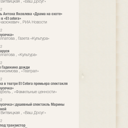
 Витвицкая , «Ваш Досуг»
12
ь Антона Яковлева «Драма на охоте»
в «Et cetera»
насюкевич , РИА Новости
12
русечка»
патова , Газета «Культура»
12
аруся
лпатова , «Культура»
12
е Гадюкино дожди
нисимова , «Театрал»
12
на в театре Et Cetera премьера спектакля
русечка»
дбель , «Фамильные ценности»
12
усечка»: душевный спектакль Марины
иной
 Витвицкая , «Ваш Досуг»
12
под транзистор