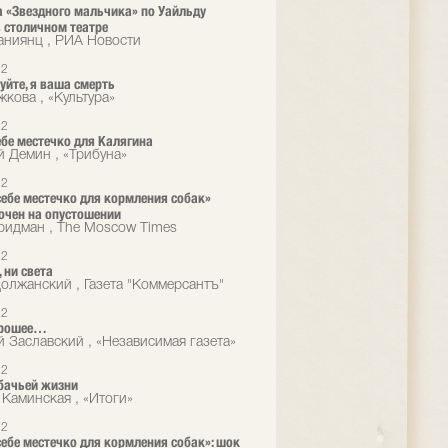
 «Звездного мальчика» по Уайльду
 столичном театре
аниянц , РИА Новости
12
уйте, я ваша смерть
жкова , «Культура»
12
ебе местечко для Калягина
й Демин , «Трибуна»
12
себе местечко для кормления собак»
очен на опустошении
идман , The Moscow Times
12
 ни света
олжанский , Газета "Коммерсантъ"
12
орошее…
й Заславский , «Независимая газета»
12
бачьей жизни
 Каминская , «Итоги»
12
себе местечко для кормления собак»: шок