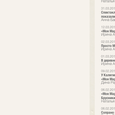
Наталья
31.03.20
Спектакл
показали 
Анна Ба
12.03.20
«Моя Ма
Ирина Ал
02.03.20
Просто М
Ирина А
01.03.20
В деревн
Ирина А
09.02.20
У Каляги
«Моя Ма
Дина Ра
06.02.20
«Моя Мар
Брусник
Наталья
06.02.20
Сопрано 