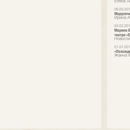
Елена Л
06.02.20
Марусечк
Ирина А
03.02.20
Марина Б
театре «E
Новости
01.01.20
«Похожде
Жанна Ф