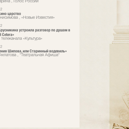
арина , Голос России
12
ино царство
нисимова , «Новые Известия»
12
русникина устроила разговор по душам в
t Сetera»
 телеканала «Культура»
12
ния Шипова, или Старинный водевиль»
илатова , "Театральная Афиша"