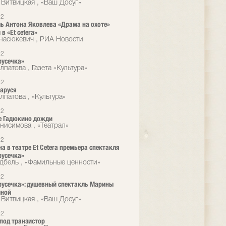
 Витвицкая , «Ваш Досуг»
12
ь Антона Яковлева «Драма на охоте»
в «Et cetera»
насюкевич , РИА Новости
12
русечка»
патова , Газета «Культура»
12
аруся
лпатова , «Культура»
12
е Гадюкино дожди
нисимова , «Театрал»
12
на в театре Et Cetera премьера спектакля
русечка»
дбель , «Фамильные ценности»
12
усечка»: душевный спектакль Марины
иной
 Витвицкая , «Ваш Досуг»
12
под транзистор