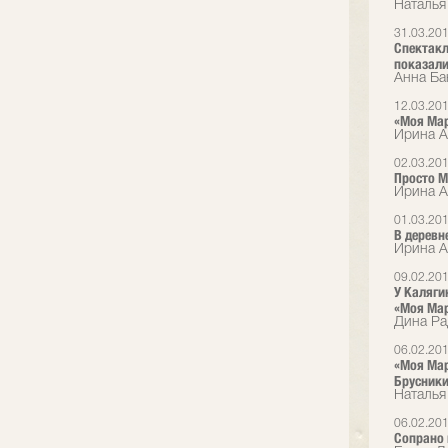
Наталья
31.03.20
Спектакл
показали 
Анна Ба
12.03.20
«Моя Ма
Ирина Ал
02.03.20
Просто М
Ирина А
01.03.20
В деревн
Ирина А
09.02.20
У Каляги
«Моя Ма
Дина Ра
06.02.20
«Моя Мар
Брусник
Наталья
06.02.20
Сопрано 