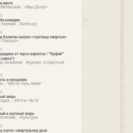
м месте
 Витвицкая , «Ваш Досуг»
12
ебе комедия
 Берман , Газета.ру
12
р Калягин сыграл «торговца смертью»
«Театрал»
12
ридика от черта вернется / "Орфей"
t cetera")
р Анзикеев , Журнал «Страстной
12
есть и прощение
н , "Вести-Тель-Авив"
12
ый зверь
едых , «Итоги» №19
12
ый и скучный зверь
лпатова , «Культура»
12
а охоте»: смертельная доза