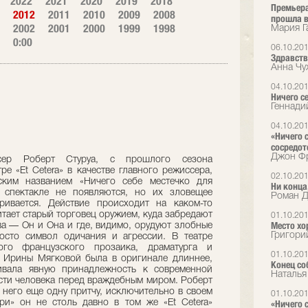
2022
2021
2020
2019
2018
Премьера
2012
2011
2010
2009
2008
прошла в
2002
2001
2000
1999
1998
Мария Г
0:00
06.10.20
Здравств
Анна Чу
04.10.20
Ничего с
Геннади
04.10.20
«Ничего 
сосредот
Джон Фр
сер Роберт Стуруа, с прошлого сезона
е «Et Cetera» в качестве главного режиссера,
02.10.20
ским названием «Ничего себе местечко для
Ни конца,
 спектакле не появляются, но их зловещее
Роман Д
ривается. Действие происходит на каком-то
итает старый торговец оружием, куда забредают
01.10.20
Место х
а — Он и Она и где, видимо, орудуют злобные
Григори
осто символ одичания и агрессии. В театре
ого французского прозаика, драматурга и
01.10.20
е Ирины Мягковой была в оригинале длиннее,
Конец со
ивала явную принадлежность к современной
Наталья
ости человека перед враждебным миром. Роберт
з него еще одну притчу, исключительно в своем
01.10.20
ри» он не столь давно в том же «Et Cetera»
«Ничего 