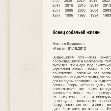
5:00
2026
2025
2024
2023
2017
2016
2015
2014
2013
2007
2006
2005
2004
2003
1997
1996
1995
1994
1993
Конец собачьей жизни
Наталья Каминская
«Итоги» , 01.10.2012
Выдающийся грузинский режис
обосновавшийся в московском театр
выпустил премьеру под скептиче
кормления собак». Собаки в его
присутствие несколько раз огова
заброшенном участке земли, где об
два молодых обездоленных существ
собачьи своры, которые здесь пр
рассказывают, что пьеса молод
сценариста Тарика Нуи в перевод
читалась очень легко и обнаруж
литературе о тотальной растерянн
Стуруа сокращает текст и делает и
духе. Если даже из огромной «Бу