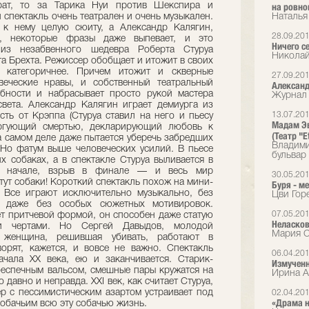
рат, то за Тарика Нуи против Шекспира и
на ровно
 спектакль очень театрален и очень музыкален.
Наталья
 к нему целую сюиту, а Александр Калягин,
28.09.20
а, некоторые фразы даже выпевает, и это
Ничего с
из незабвенного шедевра Роберта Стуруа
Николай
та Брехта. Режиссер обобщает и итожит в своих
 категоричнее. Причем итожит и скверные
27.09.20
веческие нравы, и собственный театральный
Александ
обности и набрасывает просто рукой мастера
Журнал 
вета. Александр Калягин играет демиурга из
13.07.20
есть от Крэппа (Стуруа ставил на него и пьесу
Мадам Эв
торгующий смертью, декларирующий любовь к
(Театр "E
а самом деле даже пытается уберечь забредших
Владими
Но фатум выше человеческих усилий. В пьесе
бульвар
х собаках, а в спектакле Стуруа выливается в
 в начале, взрыв в финале — и весь мир
30.05.20
 тут собаки! Короткий спектакль похож на мини-
Буря - м
 Все играют исключительно музыкально, без
Цви Горе
и даже без особых сюжетных мотивировок.
07.05.20
ет притчевой формой, он способен даже статую
Неласков
ми чертами. Но Сергей Давыдов, молодой
Мария С
 женщина, решившая убивать, работают в
ворят, кажется, и вовсе не важно. Спектакль
06.04.20
чала ХХ века, ею и заканчивается. Старик-
Измученн
еспечным вальсом, смешные пары кружатся на
Ирина А
давно и неправда. ХХI век, как считает Стуруа,
р с пессимистическим азартом устраивает под
02.04.20
«Драма н
собачьим всю эту собачью жизнь.