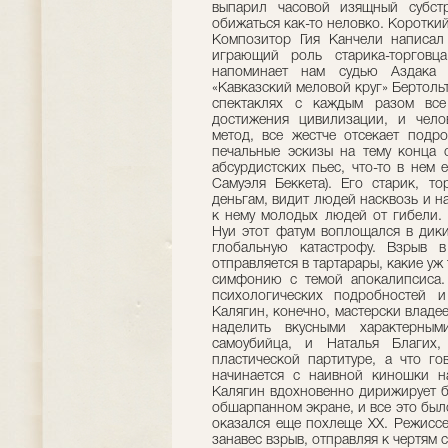
выпарил часовой изящный субст
обижаться как-то неловко. Короткий
Композитор Гия Канчели написал
играющий роль старика-торговц
напоминает нам судью Аздака 
«Кавказский меловой круг» Бертоль
спектаклях с каждым разом все
достижения цивилизации, и чело
метод, все жестче отсекает подр
печальные эскизы на тему конца с
абсурдистских пьес, что-то в нем 
Самуэля Беккета). Его старик, 
деньгам, видит людей насквозь и н
к нему молодых людей от гибели. 
Нуи этот фатум воплощался в дики
глобальную катастрофу. Взрыв
отправляется в тартарары, какие уж
симфонию с темой апокалипсиса.
психологических подробностей 
Калягин, конечно, мастерски владе
наделить вкусными характерны
самоубийца, и Наталья Благих,
пластической партитуре, а что го
начинается с наивной киношки на
Калягин вдохновенно дирижирует б
обшарпанном экране, и все это было 
оказался еще похлеще ХХ. Режиссе
занавес взрыв, отправляя к чертям 