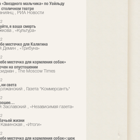
 «Звездного мальчика» по Уайльду
 столичном театре
аниянц , РИА Новости
12
уйте, я ваша смерть
жкова , «Культура»
12
ебе местечко для Калягина
й Демин , «Трибуна»
12
себе местечко для кормления собак»
очен на опустошении
идман , The Moscow Times
12
 ни света
олжанский , Газета "Коммерсантъ"
12
орошее…
й Заславский , «Независимая газета»
12
бачьей жизни
 Каминская , «Итоги»
12
себе местечко для кормления собак»: шок