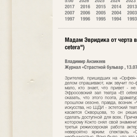
5:00
2026
2025
2024
2023
2017
2016
2015
2014
2013
2007
2006
2005
2004
2003
1997
1996
1995
1994
1993
Мадам Эвридика от черта ве
cetera")
Владимир Анзикеев
Журнал «Страстной бульвар , 13.0
Зрителей, пришедших на «Орфея»
делом спрашивают, как звучит по-
мало, кто знает, что привет - не
Эфросовский зал театра «Et ceter
сказать, что этого поэта, драмат
прошлом сезоне, правда, возник «
искусства, но ШДИ - эстетский теат
касается Скворцова, то он реши
сделать доступной для всех. Приче
которому Кокто снял свой знамени
третья режиссерская работа акт
невероятно ярким: спектакль 