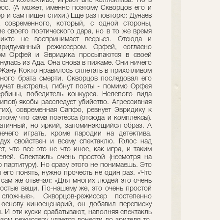
сь в коллективе, играет вне коллектива. Но в
люс. (А может, именно поэтому Скворцов его и
ер и сам пишет стихи.) Еще раз повторю: Дунаев
а современного, который, с одной стороны,
е своего поэтического дара, но в то же время
 никто не воспринимает всерьез. Отсюда и
придуманный режиссером. Орфей, согласно
ром Орфей и Эвридика просыпаются в своей
нулась из Ада. Она снова в пижаме. Они ничего
. Жану Кокто нравилось сплетать в прихотливом
ного брата смерти. Скворцов последовал его
учат выстрелы, гибнут поэты - помимо Орфея
бины, победитель конкурса. Нелепого вида
ипов) якобы расследует убийство. Агрессивная
гих), современная Сапфо, ревнует Эвридику к
тому что сама поэтесса (отсюда и комплексы).
татичный, но яркий, запоминающийся образ. А
ечего играть, кроме пародии на детектива.
дух свойствен и всему спектаклю. Голос над
, что все это не что иное, как игра, и таким
елей. Спектакль очень простой (несмотря на
 партитуру). Но сразу этого не понимаешь. Это
ы его понять, нужно прочесть не один раз. «Что
 сам же отвечал: «Для многих людей это очень
остые вещи. По-нашему же, это очень простой
ложные». Скворцов-режиссер постепенно
 основу киносценарий, он добавил переписку
. И эти куски срабатывают, наполняя спектакль