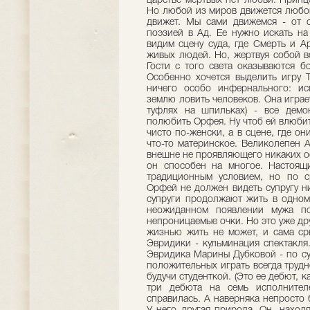
царстве мертвых нет любви. Принц
Но любой из миров движется любов
движет. Мы сами движемся - от с
поэзией в Ад. Ее нужно искать на
видим сцену суда, где Смерть и А
живых людей. Но, жертвуя собой в
Гости с того света оказываются б
Особенно хочется выделить игру 
ничего особо инфернального: ис
землю ловить человеков. Она игра
туфлях на шпильках) - все демон
полюбить Орфея. Ну чтоб ей влюбит
чисто по-женски, а в сцене, где о
что-то материнское. Великолепен 
внешне не проявляющего никаких ос
он способен на многое. Настоящ
традиционным условием, но по 
Орфей не должен видеть супругу н
супруги продолжают жить в одном
неожиданном появлении мужа по
непроницаемые очки. Но это уже др
жизнью жить не может, и сама ср
Эвридики - кульминация спектакля
Эвридика Марины Дубковой - по су
положительных играть всегда трудн
будучи студенткой. (Это ее дебют, к
три дебюта на семь исполнител
справилась. А наверняка непросто 