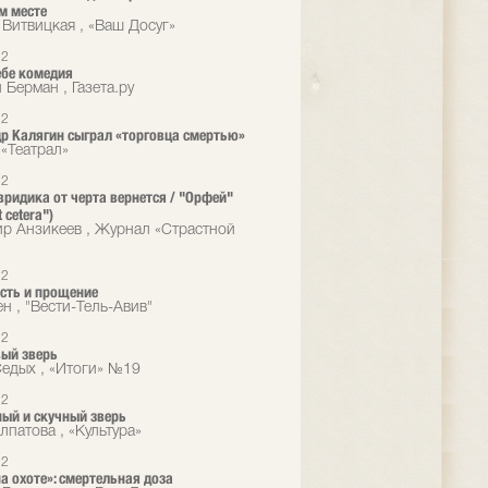
м месте
 Витвицкая , «Ваш Досуг»
12
ебе комедия
 Берман , Газета.ру
12
р Калягин сыграл «торговца смертью»
«Театрал»
12
ридика от черта вернется / "Орфей"
t cetera")
р Анзикеев , Журнал «Страстной
12
есть и прощение
н , "Вести-Тель-Авив"
12
ый зверь
едых , «Итоги» №19
12
ый и скучный зверь
лпатова , «Культура»
12
а охоте»: смертельная доза