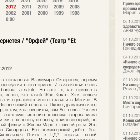
2022
2021
2020
2019
2018
Премьера
2012
2011
2010
2009
2008
прошла в
2002
2001
2000
1999
1998
Мария Г
0:00
06.10.20
Здравств
Анна Чу
рнется / "Орфей" (Театр "Et
04.10.20
Ничего с
Геннади
04.10.20
«Ничего 
сосредот
7.2012
Джон Фр
 в постановке Владимира Скворцова, первым
02.10.20
Ни конца,
французски слово привет. И выясняется: очень
Роман Д
 bonjour, а salute. Но зато те, кто пришел в
a», знают, кто такой Жан Кокто. Хотя нельзя
01.10.20
урга и сценариста много ставили в Москве. В
Место х
Человеческий голос» в Школе драматического
Григори
р, и там, как говорится, сам Бог велел. Что же
л эстетскую историю классика сюрреализма
01.10.20
Конец со
м взял за основу не пьесу, а киносценарий, по
Наталья
тый фильм с Жаном Маре в главной роли. Это
ера Скворцова. Его режиссерский дебют был
01.10.20
«Скользящая Люче» в ЦДР поразил своей
«Ничего 