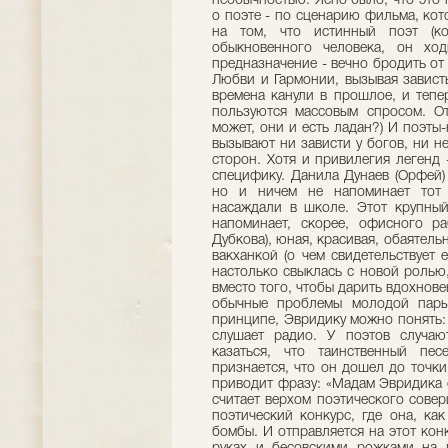
необычностью. Ясно было, что это 
о поэте - по сценарию фильма, кот
на том, что истинный поэт (ко
обыкновенного человека, он хо
предназначение - вечно бродить от
Любви и Гармонии, вызывая завист
времена канули в прошлое, и тепе
пользуются массовым спросом. От
может, они и есть ладан?) И поэты-
вызывают ни зависти у богов, ни н
сторон. Хотя и привилегия легенд
специфику. Данила Дунаев (Орфей)
но и ничем не напоминает тот 
насаждали в школе. Этот крупный
напоминает, скорее, офисного р
Дубкова), юная, красивая, обаятель
вакханкой (о чем свидетельствует 
настолько свыклась с новой ролью
вместо того, чтобы дарить вдохнове
обычные проблемы молодой пары,
принципе, Эвридику можно понять:
слушает радио. У поэтов случаю
казаться, что таинственный пе
признается, что он дошел до точки
приводит фразу: «Мадам Эвридика о
считает верхом поэтического совер
поэтический конкурс, где она, ка
бомбы. И отправляется на этот конк