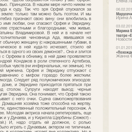
есса. Чудеса свершаются только у вас. Орфей.
Елена Л
ью. Принцесса. В нашем мире ничто никем не
уда к суду. Так что зря Орфей спускался за
06.02.20
Марусечк
 земле: только там можно быть поэтом. И мы
Ирина А
ртебиз признают свою вину: они влюбились в
о имя любви, они спасают Орфея и Эвридику.
03.02.20
олее страстными и благородными, чем живые.
Марина Б
Татьяны Владимировой. В ней и в начале нет
театре «E
полнительная чиновница Ада, явившаяся на
Новости
ет обычную женщину (с накрашенными губами, в
ическое в ней куда-то исчезает, стоило ей
01.01.20
«Похожде
ься в одного из своих демонов?.. Она и злится
Жанна Ф
ни с Орфеем в обнимку, в ней даже проявляется
Андрей Кондаков в роли степенного Артебиза,
обых чувств (ни инфернальных, ни земных). Но
ий мужчина. Орфея и Эвридику отпускают с
сравнению с мифом гораздо более жестким:
икогда. Следует ряд полукомических эпизодов:
 доме, и Эвридике приходится прятаться при
д столом. Супруги находят выход: черные
угая Эвридика. Она понимает, что Орфей такою
ывает с него очки. Сцена самопожертвования
. Домашняя хозяйка тоже способна на жертву.
ти, единственный положительный персонаж. А
ее. Молодая актриса начала репетировать, еще
ак и у Дунаева, и у Кирилла Щербины (Сежест) -
ей.) И, надо отдать ей должное, с ролью
было играть с Дунаевым, актером не типичным.