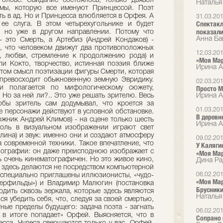
олове. Свидание состоялось, только дьявол
Наталья
амы, которую все именуют Принцессой. Поэт
ть в ад. Но и Принцесса влюбляется в Орфея. А
31.03.20
Спектакл
ее слуга. В этом четырехугольнике и будет
показали 
, но уже в другом направлении. Потому что
Анна Ба
- это Смерть, а Артебиз (Андрей Кондаков) -
, что человеком движут два противоположных
12.03.20
и, любви, стремление к продолжению рода) и
«Моя Ма
сли Кокто, творчество, истинная поэзия ближе
Ирина Ал
 этом смысл поэтизации фигуры Смерти, которая
превосходит обыкновенную земную Эвридику.
02.03.20
и полагается по мифологическому сюжету,
Просто М
 Но за ней ли?.. Это уже решать зрителю. Весь
Ирина А
обы зритель сам додумывал, что кроется за
01.03.20
е персонажи действуют в условной обстановке.
В деревн
ожник Андрей Климов) - на сцене только шесть
Ирина А
роль в визуальном изображении играют свет
лина) и звук: именно они и создают атмосферу
09.02.20
а современной техники. Такое впечатление, что
У Каляги
нографии: он даже преисподнюю изображает с
«Моя Ма
ь очень кинематографичен. Но это живое кино,
Дина Ра
 здесь делаются не посредством компьютерной
06.02.20
и специально приглашены иллюзионисты, «чудо-
«Моя Мар
перфильды») и Владимир Малюгин (постановка
Брусник
одить сквозь зеркала, которые здесь являются
Наталья
я убедить себя, что, следуя за своей смертью,
ные пределы будущего: задача поэта - загнать
06.02.20
 в итоге попадает» Орфей. Выясняется, что в
Сопрано 