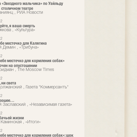
 «Звездного мальчика» по Уайльду
 столичном театре
аниянц , РИА Новости
12
уйте, я ваша смерть
жкова , «Культура»
12
ебе местечко для Калягина
й Демин , «Трибуна»
12
себе местечко для кормления собак»
очен на опустошении
идман , The Moscow Times
12
 ни света
олжанский , Газета "Коммерсантъ"
12
орошее…
й Заславский , «Независимая газета»
12
бачьей жизни
 Каминская , «Итоги»
12
себе местечко для кормления собак»: шок