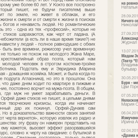
поэтический театр. И вот перед нами спектакль
на ровно
орому уже более 60 лет. У Кокто все построено
Наталья
торый пишет, не будучи писателем) выше
дит по земле, но живет в облаках, и его
28.09.20
 жизни к смерти и от смерти к жизни в поисках
Ничего с
ь богов и ненависть людей. Но романтические
Николай
рь это - одна из тех «профессий», которые не
27.09.20
 стихов шарахаются, как черт от ладана. (А
Александ
небожители (а есть ли в наше время такие?) не
Журнал 
енависти у людей - полное равнодушие с обеих
 - быть вне времени, режиссер учел временную
13.07.20
 не только не похож на молодого Жана Маре,
Мадам Эв
хрестоматийный образ поэта, который нам
(Театр "E
 молодой человек в строгом костюме-тройке
Владими
аботника. Подстать ему и Эвридика (Марина
бульвар
ная - домашняя хозяйка. Может, и была когда-то
30.05.20
ее подруга Аглаоника), но это в прошлом. Она
Буря - м
, что даже днем ходит по квартире в пижаме и
Цви Горе
ние, постоянно ворчит на мужа-поэта. В общем,
 где муж не умеет зарабатывать деньги. В
07.05.20
 Орфей даже стихов не пишет, а целыми днями
Неласков
тся творческие кризисы, когда им начинает
Мария С
сенный дар их покинул. Орфей-Дунаев сам
. Но в доказательство важности своих занятий
06.04.20
Измученн
т черта вернется», которую извлек из радио и
Ирина А
шенства: эту фразу он намерен представить на
к ему кажется, вызовет эффект разорвавшейся
02.04.20
урс, словно к черту на свидание: с бутылкой в
«Драма н