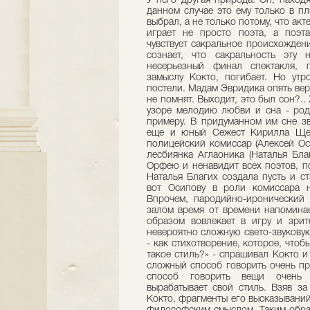
У него другая природа. Он, находя
данном случае это ему только в п
выбрал, а не только потому, что акт
играет не просто поэта, а поэт
чувствует сакральное происхождени
сознает, что сакральность эту
несерьезный финал спектакля, 
замыслу Кокто, погибает. Но ут
постели. Мадам Эвридика опять вер
не помнят. Выходит, это был сон?.
узоре мелодию любви и сна - род
примеру. В придуманном им сне зв
еще и юный Сежест Кирилла Щер
полицейский комиссар (Алексей Ос
лесбиянка Аглаоника (Наталья Бла
Орфею и ненавидит всех поэтов, по
Наталья Благих создала пусть и с
вот Осипову в роли комиссара н
Впрочем, пародийно-иронический 
залом время от времени напоминает
образом вовлекает в игру и зрит
невероятно сложную свето-звуковую
- как стихотворение, которое, чтоб
такое стиль?» - спрашивал Кокто и
сложный способ говорить очень пр
способ говорить вещи очень с
вырабатывает свой стиль. Взяв за
Кокто, фрагменты его высказываний