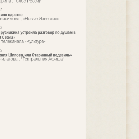
арина , Голос России
12
ино царство
нисимова , «Новые Известия»
12
русникина устроила разговор по душам в
t Сetera»
 телеканала «Культура»
12
ния Шипова, или Старинный водевиль»
илатова , "Театральная Афиша"