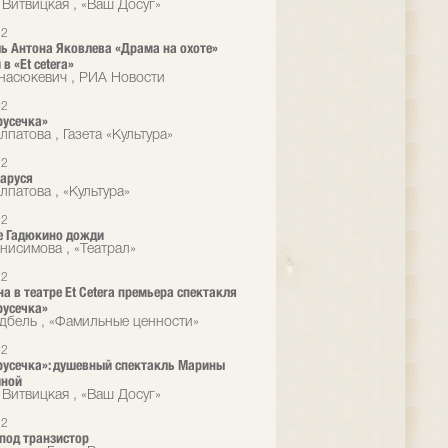
 Витвицкая , «Ваш Досуг»
12
ь Антона Яковлева «Драма на охоте»
в «Et cetera»
насюкевич , РИА Новости
12
русечка»
патова , Газета «Культура»
12
аруся
лпатова , «Культура»
12
е Гадюкино дожди
нисимова , «Театрал»
12
на в театре Et Cetera премьера спектакля
русечка»
дбель , «Фамильные ценности»
12
усечка»: душевный спектакль Марины
иной
 Витвицкая , «Ваш Досуг»
12
под транзистор