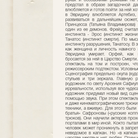
руках и бесовскими рожками на г
предстал в образе загадочной д
влюбляется и готов пойти за ней хо
в Эвридику влюбляется Артебиз, 
развиваться в дальнейшем сюжет
Принцесса (Татьяна Владимирова) 
один из ее демонов. Фрейд считал
инстинкта - Эрос (инстинкт жизн
Танатос (инстинкт смерти). По мы
инстинкту разрушения, Танатосу. В
как женщина и личность намного 
Эвридика умирает. Орфей, как 
бросается за ней в Царство Смерти.
спектакль на том и построен, чт
режиссерским подтекстом. Условны
Сценография предельно скупа (худ
стульев и три зеркала. Главную 
(художник по свету Арсения Сафиул
ирреальности, используя все чудес
художник придумал новый вид сце
помощью звука. При этом спектакл
и даже кинематографические трюки
техники, а вживую. Для этого был
братья» Сафроновы («русские коп
трюков). Они научили актеров прох
порталами в мир иной. Кокто пыталс
человек может проникнуть в запрет
неведомое в капкан. Но «в капкан