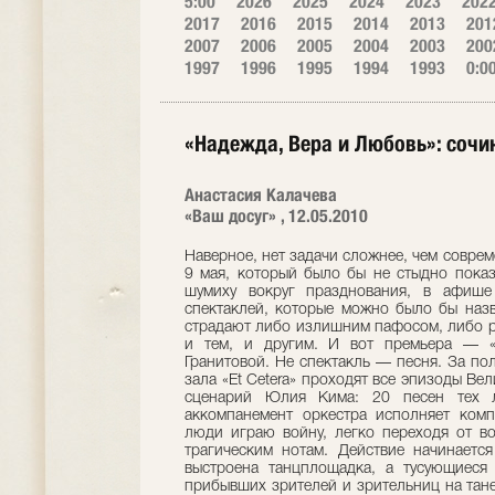
5:00
2026
2025
2024
2023
202
2017
2016
2015
2014
2013
201
2007
2006
2005
2004
2003
200
1997
1996
1995
1994
1993
0:0
«Надежда, Вера и Любовь»: соч
Анастасия Калачева
«Ваш досуг» , 12.05.2010
Наверное, нет задачи сложнее, чем соврем
9 мая, который было бы не стыдно показ
шумиху вокруг празднования, в афише 
спектаклей, которые можно было бы назв
страдают либо излишним пафосом, либо ра
и тем, и другим. И вот премьера — «
Гранитовой. Не спектакль — песня. За по
зала «Et Cetera» проходят все эпизоды Ве
сценарий Юлия Кима: 20 песен тех л
аккомпанемент оркестра исполняет ком
люди играю войну, легко переходя от в
трагическим нотам. Действие начинаетс
выстроена танцплощадка, а тусующиеся
прибывших зрителей и зрительниц на тане