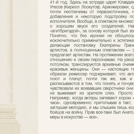
41-й год. Здесь на эстраде царят Клавди
Утесов (Кирилл Лоскутов). Аранжировки, 
почти неотличимы от первоисточника, 
добавления и некоторую подстройку п
исполнителя. Вообще, в спектакле множес
о хорошем вкусе его создателей. На
«агитбригадой», за основу которой был в
Понятно, что без иронии не обошлось.
исключительно применительно к эстетике,
делающая постановку Екатерины Гран
артистов, а полноценным спектаклем — э
предлагает артистам. На протяжении всег
отношению к своим персонажам. На узкой
потолком, транслируются архивные сним
красивые женщины. Они — настоящие ге
образом режиссер подчеркивает, что акте
поют и плачут, почти так же, как и
расписываются в том, что понять и почувс
чувствовали их воевавшие сверстники они
не выжимает из зрителя слез. Просто
Например, когда актеры запевают хором 
часа», одновременно притопывая в такт,
заглушая мелодию, и мы слышим лишь кол
бойцов на войну. Прав все-таки был Анато
меры в искусстве — все».