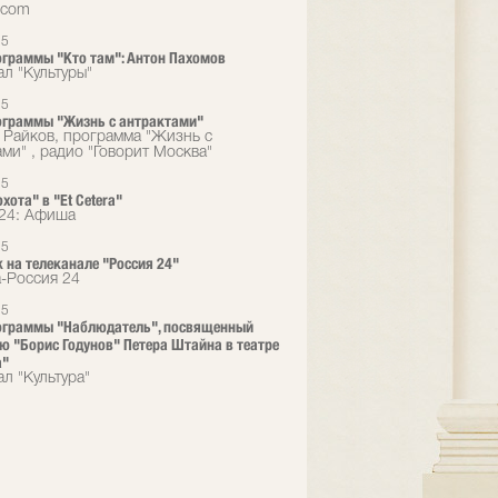
.com
15
граммы "Кто там": Антон Пахомов
ал "Культуры"
15
ограммы "Жизнь с антрактами"
 Райков, программа "Жизнь с
ами" , радио "Говорит Москва"
15
хота" в "Et Cetera"
24: Афиша
15
 на телеканале "Россия 24"
а-Россия 24
15
ограммы "Наблюдатель", посвященный
ю "Борис Годунов" Петера Штайна в театре
a"
л "Культура"