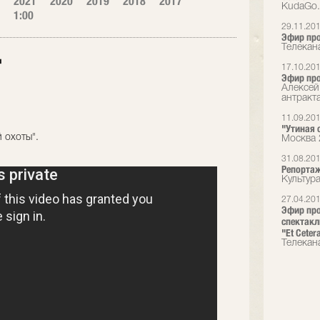
2021
2020
2019
2018
2017
KudaGo
1:00
29.11.20
Эфир про
Телекан
"
17.10.20
Эфир пр
Алексей
антракт
11.09.20
"Утиная о
й охоты".
Москва 
31.08.20
Репортаж
Культур
27.04.20
Эфир пр
спектакл
"Et Ceter
Телекана