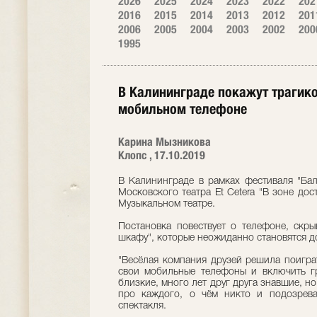
2026
2025
2024
2023
2022
202
2016
2015
2014
2013
2012
201
2006
2005
2004
2003
2002
200
1995
В Калининграде покажут трагико
мобильном телефоне
Карина Мызникова
Клопс , 17.10.2019
В Калининграде в рамках фестиваля "Бал
Московского театра Et Cetera "В зоне дос
Музыкальном театре.
Постановка повествует о телефоне, скр
шкафу", которые неожиданно становятся д
"Весёлая компания друзей решила поигра
свои мобильные телефоны и включить гр
близкие, много лет друг друга знавшие, н
про каждого, о чём никто и подозрева
спектакля.