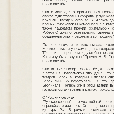
Артем Блинов, Евгений Шевченко, Григори
пресс-службы.
Она отметила, что оригинальная версия
своего существования собрала целую колл
признан "Гвоздем сезона". А Александр
премии "Московский комсомолец" в катег
также лауреатом премии зрительских с
Роберт Стуруа получил премию "Биеннале т
соединения отваги решения и воплощения"
По ее словам, спектаклю выпала счаст
Москве, также с успехом идет на гастроля
Тбилиси, а в прошлом году он был показан
Калягину была вручена "Премия Н. В. Гог
пресс-службы.
Спектакль "Ревизор. Версия" будет показ
"Театра на Потсдамской площади". Это
театров Берлина, который известен ещ
Берлинский кинофестиваль. В это вр
Берлинале". Теперь же в этом здании выс
гастроли организованы в рамках проходящ
О "Русских сезонах"
"Русские сезоны" - это масштабный проек
европейским зрителям. Он инициирован п
культуры РФ. В рамках фестиваля в 