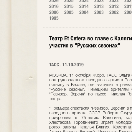
2026
2025
2024
2023
2022
202
2016
2015
2014
2013
2012
201
2006
2005
2004
2003
2002
200
1995
Театр Et Cetera во главе с Каля
участия в "Русских сезонах"
ТАСС , 11.10.2019
МОСКВА, 11 октября. /Корр. ТАСС Ольга С
под руководством народного артиста Рос
пятницу в Берлин, где выступит в рамка
"Русские сезоны". Немецким зрителям 
"Ревизор. Версия" по пьесе Николая Г
театра.
"Премьера спектакля "Ревизор. Версия" в п
народного артиста СССР Роберта Стуру
приурочена к 75-летию Калягина, ко
Хлестакова. Городничего играет молодо
ролях заняты Наталья Благих, Кристина 