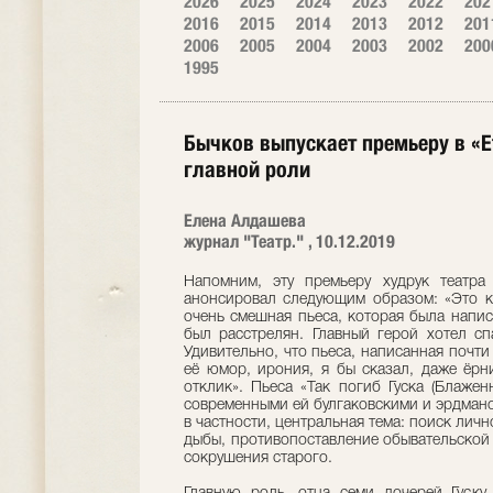
2026
2025
2024
2023
2022
202
2016
2015
2014
2013
2012
201
2006
2005
2004
2003
2002
200
1995
Бычков выпускает премьеру в «E
главной роли
Елена Алдашева
журнал "Театр." , 10.12.2019
Напомним, эту премьеру худрук театра
анонсировал следующим образом: «Это к
очень смешная пьеса, которая была написа
был расстрелян. Главный герой хотел сп
Удивительно, что пьеса, написанная почти 
её юмор, ирония, я бы сказал, даже ёрн
отклик». Пьеса «Так погиб Гуска (Блажен
современными ей булгаковскими и эрдмано
в частности, центральная тема: поиск личн
дыбы, противопоставление обывательской 
сокрушения старого.