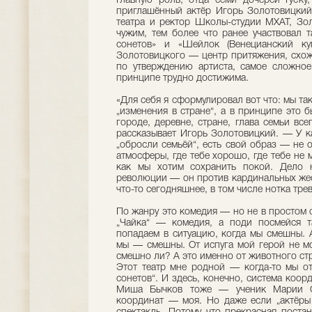
Главную роль, отца семи дочерей Гуску
приглашённый актёр Игорь Золотовицкий
театра и ректор Школы-студии МХАТ, Золо
чужим, тем более что ранее участвовал 
сонетов» и «Шейлок (Венецианский ку
Золотовицкого — центр притяжения, схож
по утверждению артиста, самое сложное
принципе трудно достижима.
«Для себя я сформулировал вот что: мы та
„изменения в стране“, а в принципе это 
городе, деревне, стране, глава семьи вс
рассказывает Игорь Золотовицкий. — У ка
„обросли семьёй“, есть свой образ — не о
атмосферы, где тебе хорошо, где тебе не 
как мы хотим сохранить покой. Дело н
революции — он против кардинальных жест
что-то сегодняшнее, в том числе нотка трев
По жанру это комедия — но не в простом 
„Чайка“ — комедия, а поди посмейся т
попадаем в ситуацию, когда мы смешны. 
мы — смешны. От испуга мой герой не м
смешно ли? А это именно от животного стр
Этот театр мне родной — когда-то мы от
сонетов“. И здесь, конечно, система коор
Миша Бычков тоже — ученик Марии О
координат — моя. Но даже если „актёры