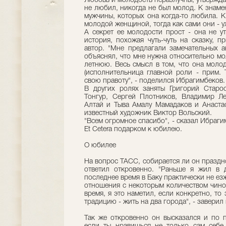
Любовь и молодость неразлучны, утверждает
не любил, никогда не был молод. К знаме
мужчины, которых она когда-то любила. К
молодой женщиной, тогда как сами они - у
А секрет ее молодости прост - она не у
история, похожая чуть-чуть на сказку, п
автор. "Мне предлагали замечательных ак
объяснял, что мне нужна относительно мол
летнюю. Весь смысл в том, что она молод
(исполнительница главной роли - прим. 
свою правоту", - поделился Ибрагимбеков.
В других ролях заняты Григорий Старо
Тонгур, Сергей Плотников, Владимир Ле
Алтай и Тыва Амалу Мамадаков и Анаст
известный художник Виктор Вольский.
"Всем огромное спасибо", - сказал Ибрагим
Et Cetera подарком к юбилею.
О юбилее
На вопрос ТАСС, собирается ли он праздно
ответил откровенно. "Раньше я жил в 
последнее время в Баку практически не езж
отношения с некоторым количеством чино
время, я это наметил, если конкретно, то
традицию - жить на два города", - заверил
Так же откровенно он высказался и по п