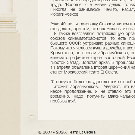
При этом он в очередной раз отметил, что
труда. "Вообще, я в жизни делаю тольк
Никогда не занимаюсь чем-то, насилу
Ибрагимбеков.
"Уже 40 лет я руковожу Союзом кинемат
это делать, при том, что сложилась очень 
- Я также возглавляю потрясающую орг
союзов кинематографистов, то есть пр
бывшего СССР, устраиваю разные киношк
Потому что я человек культа дружбы, и все 
Кроме того, по словам Ибрагимбекова, 
кинематографистов стран восточной Евр
"Восток-Запад. Золотая арка". В прошлом 
14 апреля объявлена вторая церемония н
станет Московский театр Et Cetera.
"Я получаю большое удовольствие от рабо
- итожит Ибрагимбеков. - Уверяют, что н
некое продолжение. Я не ставлю это 
временно, надо получить максимально
пребывания".
© 2007– 2026, Театр Et Cetera