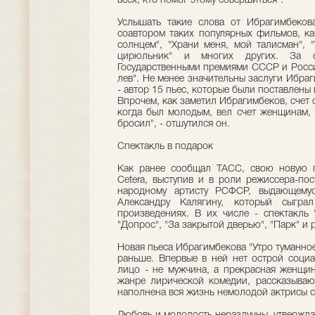
всех, кто помог этому совершиться".
Услышать такие слова от Ибрагимбекова
соавтором таких популярных фильмов, ка
солнцем", "Храни меня, мой талисман", 
цирюльник" и многих других. За с
Государственными премиями СССР и России
лев". Не менее значительны заслуги Ибра
- автор 15 пьес, которые были поставлены 
Впрочем, как заметил Ибрагимбеков, счет 
когда был молодым, вел счет женщинам, 
бросил", - отшутился он.
Спектакль в подарок
Как ранее сообщал ТАСС, свою новую п
Cetera, выступив и в роли режиссера-пос
народному артисту РСФСР, выдающемуся
Александру Калягину, который сыгра
произведениях. В их числе - спектакль
"Допрос", "За закрытой дверью", "Парк" и 
Новая пьеса Ибрагимбекова "Утро туманное
раньше. Впервые в ней нет острой социа
лицо - не мужчина, а прекрасная женщин
жанре лирической комедии, рассказыва
наполнена вся жизнь немолодой актрисы 