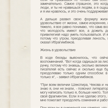
если ты нравишься не только сам себе.
замечательно. Самое страшное, это когд
люди, и ты не нравишься людям, а я ощущ
и я им нравлюсь, и это очень поддерживае
А дальше развил свою формулу жизни
удовольствие от жизни, самое искреннее, 
тяжело, я все равно понимаю, что сама во
что молодость имеют все, а дожить до
привилегией надо уметь пользоваться. И я 
потому что утром, преодолевая леность, 
сказал Ибрагимбеков.
Жизнь в удовольствие
В ходе беседы выяснилось, что сейч
воспоминаний. "Вот когда садишься за лис
ручку, потому что знаешь, сколько велики
писателей есть сейчас и сколько еще бу
преодолеваю только одним способом: в
только я", - заявил Ибрагимбеков.
"При всем величии Шекспира, Чехова и н
знаю я, они не знали, - пояснил литерато
могу написать только я, больше никто. То
свой фрагментик. Если я не сделаю этого, 
мне помогает преодолеть сомнения и работ