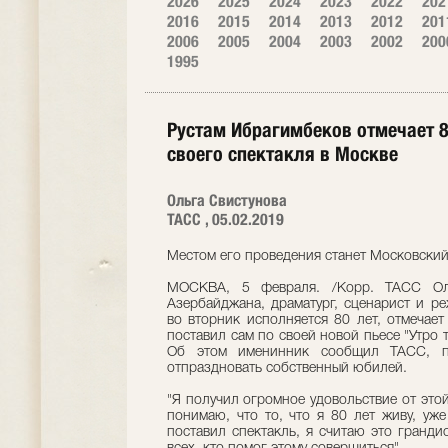
2026
2025
2024
2023
2022
202
2016
2015
2014
2013
2012
201
2006
2005
2004
2003
2002
200
1995
Рустам Ибрагимбеков отмечает 
своего спектакля в Москве
Ольга Свистунова
ТАСС , 05.02.2019
Местом его проведения станет Московский 
МОСКВА, 5 февраля. /Корр. ТАСС Оль
Азербайджана, драматург, сценарист и р
во вторник исполняется 80 лет, отмечае
поставил сам по своей новой пьесе "Утро т
Об этом именинник сообщил ТАСС, по
отпраздновать собственный юбилей.
"Я получил огромное удовольствие от этой
понимаю, что то, что я 80 лет живу, уже
поставил спектакль, я считаю это гранд