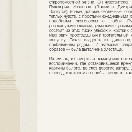
старопоместной жизни. Он чувствителен 
Пульхерия Ивановна (Людмила Дмитри
Лоскутов). Ясные, добрые, сердечные, со
теплых чувств, с простыми ежедневными 
подобными разговорам о любви. П
распахнутыми глазами, румяными щечками 
состоит из этих тихих улыбок и кротких
Иванович, простодушный и трогательный,
женушку. Тихая сладость их диалогов
пребыванием рядом… И актерская сверх
образов — была выполнена блестяще.
Их жизнь, их смерть и неминуемая потер
воспоминаний, где остановившееся врем
картины былого, до слез дорогие автору. 
в поезд, в котором он прибыл когда-то сюд