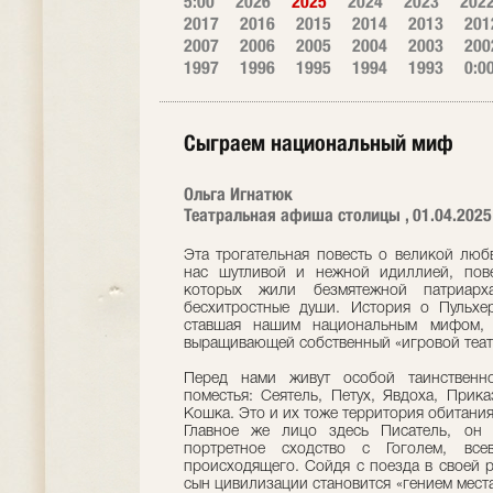
5:00
2026
2025
2024
2023
202
2017
2016
2015
2014
2013
201
2007
2006
2005
2004
2003
200
1997
1996
1995
1994
1993
0:0
Сыграем национальный миф
Ольга Игнатюк
Театральная афиша столицы , 01.04.2025
Эта трогательная повесть о великой люб
нас шутливой и нежной идиллией, пов
которых жили безмятежной патриар
бесхитростные души. История о Пульхе
ставшая нашим национальным мифом, п
выращивающей собственный «игровой теат
Перед нами живут особой таинственн
поместья: Сеятель, Петух, Явдоха, Прика
Кошка. Это и их тоже территория обитания,
Главное же лицо здесь Писатель, он 
портретное сходство с Гоголем, все
происходящего. Сойдя с поезда в своей 
сын цивилизации становится «гением места