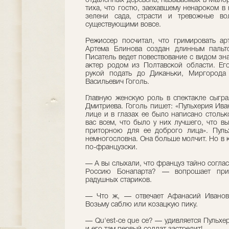
отдаленных деревень, называемых в Малор
тиха, что гостю, заехавшему ненароком в
зелени сада, страсти и тревожные во
существующими вовсе.
Режиссер посчитал, что гримировать ар
Артема Блинова создан длинным пальт
Писатель ведет повествование с видом зна
актер родом из Полтавской области. Ег
рукой подать до Диканьки, Миргорода
Васильевич Гоголь.
Главную женскую роль в спектакле сыгр
Дмитриева. Гоголь пишет: «Пульхерия Ива
лице и в глазах ее было написано стольк
вас всем, что было у них лучшего, что в
приторною для ее доброго лица». Пул
немногословна. Она больше молчит. Но в к
по-французски.
— А вы слыхали, что француз тайно соглас
Россию Бонапарта? — вопрошает прие
радушных стариков.
— Что ж, — отвечает Афанасий Иванов
Возьму саблю или козацкую пику.
— Qu'est-ce que ce? — удивляется Пульхе