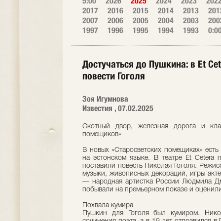
5:00
2026
2025
2024
2023
202
2017
2016
2015
2014
2013
201
2007
2006
2005
2004
2003
200
1997
1996
1995
1994
1993
0:0
Достучаться до Пушкина: в Et Ce
повести Гоголя
Зоя Игумнова
Известия , 07.02.2025
Скотный двор, железная дорога и кла
помещиков»
В новых «Старосветских помещиках» есть
на эстонском языке. В театре Et Cetera
поставили повесть Николая Гоголя. Режи
музыки, живописных декораций, игры акте
— народная артистка России Людмила Дм
побывали на премьерном показе и оценили
Похвала кумира
Пушкин для Гоголя был кумиром. Нико