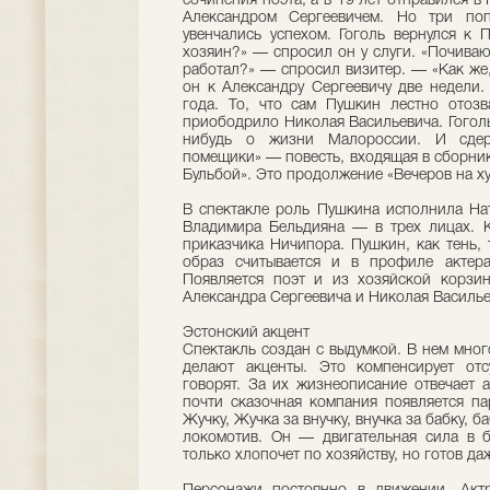
сочинения поэта, а в 19 лет отправился в
Александром Сергеевичем. Но три поп
увенчались успехом. Гоголь вернулся к
хозяин?» — спросил он у слуги. «Почиваю
работал?» — спросил визитер. — «Как же,
он к Александру Сергеевичу две недели.
года. То, что сам Пушкин лестно отозв
приободрило Николая Васильевича. Гоголь
нибудь о жизни Малороссии. И сдерж
помещики» — повесть, входящая в сборник
Бульбой». Это продолжение «Вечеров на х
В спектакле роль Пушкина исполнила Нат
Владимира Бельдияна — в трех лицах. К
приказчика Ничипора. Пушкин, как тень, 
образ считывается и в профиле актера
Появляется поэт и из хозяйской корзи
Александра Сергеевича и Николая Васильев
Эстонский акцент
Спектакль создан с выдумкой. В нем мног
делают акценты. Это компенсирует отсу
говорят. За их жизнеописание отвечает а
почти сказочная компания появляется п
Жучку, Жучка за внучку, внучка за бабку, б
локомотив. Он — двигательная сила в б
только хлопочет по хозяйству, но готов да