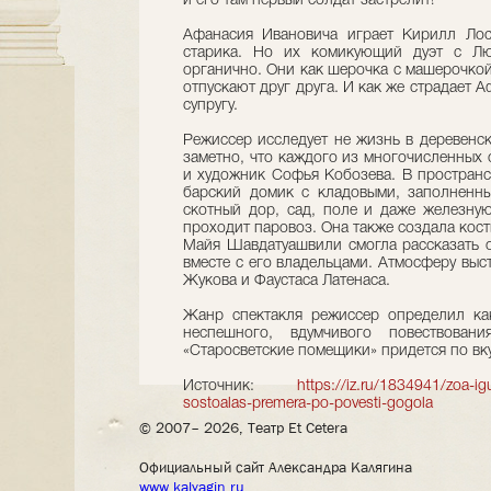
и его там первый солдат застрелит!
Афанасия Ивановича играет Кирилл Лос
старика. Но их комикующий дуэт с Лю
органично. Они как шерочка с машерочкой,
отпускают друг друга. И как же страдает 
супругу.
Режиссер исследует не жизнь в деревенск
заметно, что каждого из многочисленных 
и художник Софья Кобозева. В пространс
барский домик с кладовыми, заполненны
скотный дор, сад, поле и даже железную
проходит паровоз. Она также создала кост
Майя Шавдатуашвили смогла рассказать о
вместе с его владельцами. Атмосферу выс
Жукова и Фаустаса Латенаса.
Жанр спектакля режиссер определил как
неспешного, вдумчивого повествован
«Старосветские помещики» придется по вку
Источник:
https://iz.ru/1834941/zoa-i
sostoalas-premera-po-povesti-gogola
© 2007– 2026, Театр Et Cetera
Официальный сайт Александра Калягина
www.kalyagin.ru