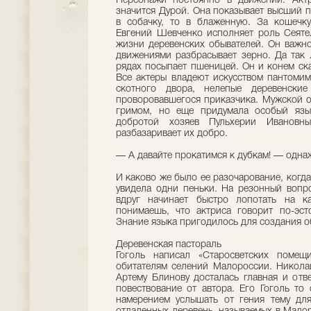
Персонажи постоянно в движении. Актр
значится Дурой. Она показывает высший п
в собачку, то в блаженную. За кошечку
Евгений Шевченко исполняет роль Сеятел
жизни деревенских обывателей. Он важн
движениями разбрасывает зерно. Да так 
рядах посыпает пшеницей. Он и конем скач
Все актеры владеют искусством пантомим
скотного двора, нелепые деревенские
проворовавшегося приказчика. Мужской о
гримом, но еще придумала особый язык
добротой хозяев Пульхерии Иванов
разбазаривает их добро.
— А давайте прокатимся к дубкам! — одна
И каково же было ее разочарование, когда
увидела одни пеньки. На резонный вопр
вдруг начинает быстро лопотать на ка
понимаешь, что актриса говорит по-эст
Знание языка пригодилось для создания о
Деревенская пастораль
Гоголь написал «Старосветских помещ
обитателям селений Малороссии. Николай
Артему Блинову досталась главная и отве
повествование от автора. Его Гоголь то
намерением услышать от гения тему для