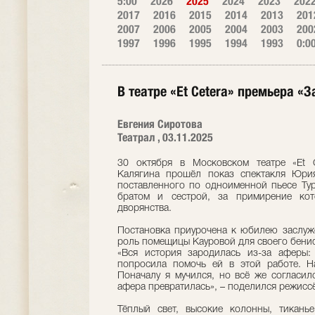
5:00
2026
2025
2024
2023
202
2017
2016
2015
2014
2013
201
2007
2006
2005
2004
2003
200
1997
1996
1995
1994
1993
0:0
В театре «Et Cetera» премьера «
Евгения Сиротова
Театрал , 03.11.2025
30 октября в Московском театре «Et C
Калягина прошёл показ спектакля Юрия
поставленного по одноименной пьесе Ту
братом и сестрой, за примирение кот
дворянства.
Постановка приурочена к юбилею заслуж
роль помещицы Кауровой для своего бениф
«Вся история зародилась из-за аферы
попросила помочь ей в этой работе. Н
Поначалу я мучился, но всё же согласил
афера превратилась», – поделился режисс
Тёплый свет, высокие колонны, тикань