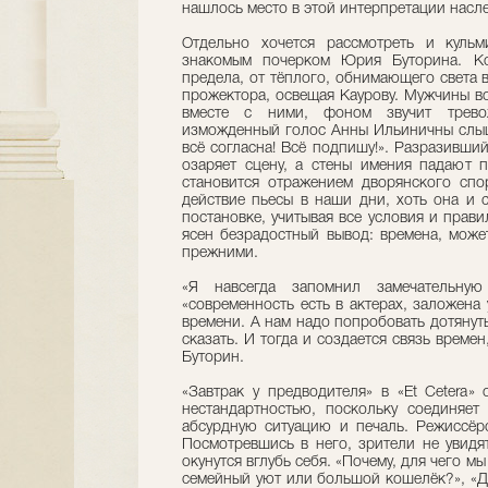
нашлось место в этой интерпретации насле
Отдельно хочется рассмотреть и куль
знакомым почерком Юрия Буторина. Ко
предела, от тёплого, обнимающего света 
прожектора, освещая Каурову. Мужчины во
вместе с ними, фоном звучит трево
изможденный голос Анны Ильиничны слыши
всё согласна! Всё подпишу!». Разразивший
озаряет сцену, а стены имения падают 
становится отражением дворянского спо
действие пьесы в наши дни, хоть она и 
постановке, учитывая все условия и прави
ясен безрадостный вывод: времена, може
прежними.
«Я навсегда запомнил замечательну
«современность есть в актерах, заложена 
времени. А нам надо попробовать дотянуть
сказать. И тогда и создается связь времен
Буторин.
«Завтрак у предводителя» в «Et Cetera»
нестандартностью, поскольку соединяет 
абсурдную ситуацию и печаль. Режиссёрс
Посмотревшись в него, зрители не увидя
окунутся вглубь себя. «Почему, для чего м
семейный уют или большой кошелёк?», «Де