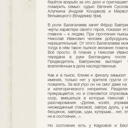
берётся всерьёз за это дело и приглашает
помирить семью: судью Евгения Суслов
Алупкина (Андрей Кондаков) и Мирвол
Вельвицкого (Владимир Урм).
В роли Балагалаева занят Фёдор Бавтри
черты характера своего героя, показал ег
главное – к людям. При прочтении пьесы
Николай Иванович человек добродушны
нерешительный. От этого Балагалаева мож
тогда в нём такое пылкое желание помоч
Всё просто. В планах у Николая Ивано
передана в руки Бecпaндину после
Предводитель Бавтрикова выглядит ч
вовлечённым в дела наследственные.
Как и в пьесе, ближе к финалу замысел 
имения, только нет у зрителя грусти от
пожалеть. За всё утро он не смог даже на
и категорического неприятия. Раздел
прекращается, но и становится спусков
ссор, вмешаться в которые Николай 
разочарования: «Дележ, козёл, упрям
неожиданный становой, завтра дуэль, у м
бесценок, завтрак, шум, кутерьма... нет, 
не в состоянии...».
Но состояние есть у Кауровой и Бecп