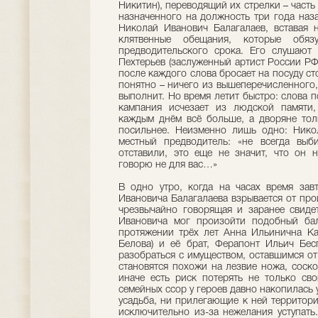
Никитин), переводящий их стрелки – часть
назначенного на должность три года наза
Николай Иванович Балагалаев, вставая 
клятвенные обещания, которые обяз
предводительского срока. Его слушают
Пехтерьев (заслуженный артист России РФ
после каждого слова бросает на посуду ст
понятно – ничего из вышеперечисленного
выполнит. Но время летит быстро: слова 
кампания исчезает из людской памяти,
каждым днём всё больше, а дворяне толь
посильнее. Неизменно лишь одно: Нико
местный предводитель: «не всегда выб
отставили, это еще не значит, что он н
говорю не для вас…»
В одно утро, когда на часах время зав
Ивановича Балагалаева взрывается от про
чрезвычайно говорящая и заранее свидет
Ивановича мог произойти подобный бал
протяжении трёх лет Анна Ильинична Ка
Белова) и её брат, Ферапонт Ильич Бecп
разобраться с имуществом, оставшимся от
становятся похожи на лезвие ножа, соско
иначе есть риск потерять не только св
семейных ссор у героев давно накопилась 
усадьба, ни прилегающие к ней территори
исключительно из-за нежелания уступать