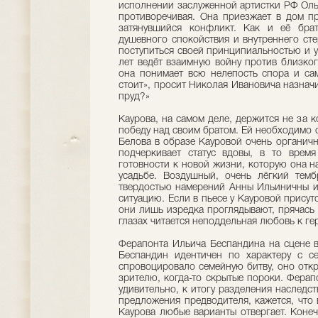
исполнении заслуженной артистки РФ Ольг
противоречивая. Она приезжает в дом пр
затянувшийся конфликт. Как и её брат
душевного спокойствия и внутреннего ст
поступиться своей принципиальностью и у
лет ведёт взаимную войну против близког
она понимает всю нелепость спора и сам
стоит», просит Николая Ивановича назначит
пруд?»
Каурова, на самом деле, держится не за 
победу над своим братом. Ей необходимо о
Белова в образе Кауровой очень органичн
подчеркивает статус вдовы, в то врем
готовности к новой жизни, которую она н
усадьбе. Воздушный, очень лёгкий темб
твердостью намерений Анны Ильиничны и
ситуацию. Если в пьесе у Кауровой присут
они лишь изредка проглядывают, прячась 
глазах читается неподдельная любовь к ге
Ферапонта Ильича Бecпaндина на сцене 
Бecпaндин идентичен по характеру с се
спровоцировало семейную битву, оно откр
зрителю, когда-то скрытые пороки. Ферап
удивительно, к итогу разделения наследс
предложения предводителя, кажется, что 
Каурова любые варианты отвергает. Конечн