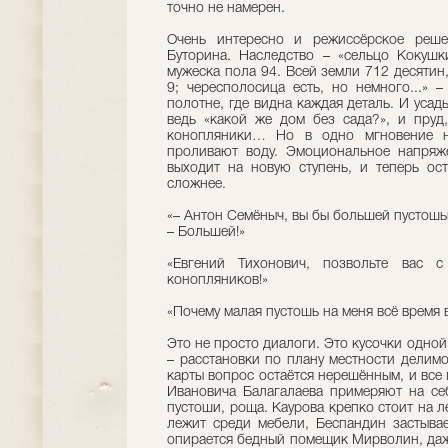
точно не намерен.
Очень интересно и режиссёрское реше
Буторина. Наследство – «сельцо Кокушк
мужеска пола 94. Всей земли 712 десятин
9; чересполосица есть, но немного...» 
полотне, где видна каждая деталь. И усад
ведь «какой же дом без сада?», и пруд
конопляники… Но в одно мгновение на
проливают воду. Эмоциональное напряже
выходит на новую ступень, и теперь ос
сложнее.
«– Антон Семёныч, вы бы большей пустош
– Большей!»
«Евгений Тихонович, позвольте вас 
конопляников!»
«Почему малая пустошь на меня всё время 
Это не просто диалоги. Это кусочки одно
– расстановки по плану местности делим
карты вопрос остаётся нерешённым, и все
Ивановича Балагалаева примеряют на себ
пустоши, роща. Каурова крепко стоит на л
лежит среди мебели, Бecпaндин застывае
опирается бедный помещик Мирволин, даже