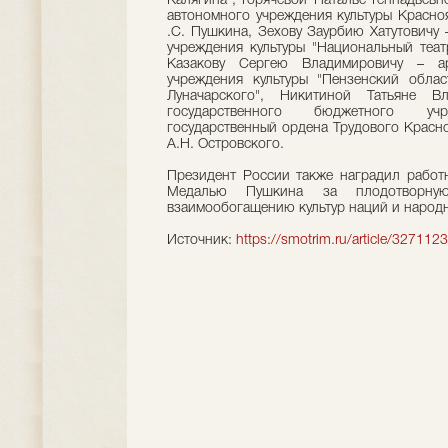
Калягина", Горячевой Наталье Геннадьевн
автономного учреждения культуры Краснояр
.С. Пушкина, Зехову Заурбию Хатутовичу 
учреждения культуры "Национальный теат
Казакову Cepгею Владимировичу – арт
учреждения культуры "Пензенский облас
Луначарского", Никитиной Татьяне В
государственного бюджетного уч
государственный ордена Трудового Красн
А.Н. Островского.
Президент России также наградил работн
Медалью Пушкина за плодотворну
взаимообогащению культур наций и народн
Источник:
https://smotrim.ru/article/3271123