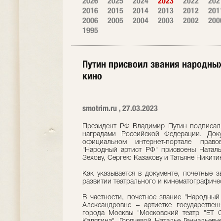
2026
2025
2024
2023
2022
202
2016
2015
2014
2013
2012
201
2006
2005
2004
2003
2002
200
1995
Путин присвоил звания народных
кино
smotrim.ru , 27.03.2023
Президент РФ Владимир Путин подписал 
наградами Российской Федерации. Док
официальном интернет-портале прав
"Народный артист РФ" присвоены Наталь
Зехову, Сергею Казакову и Татьяне Никити
Как указывается в документе, почетные 
развитии театрального и кинематографичес
В частности, почетное звание "Народный
Александровне – артистке государствен
города Москвы "Московский театр "ET 