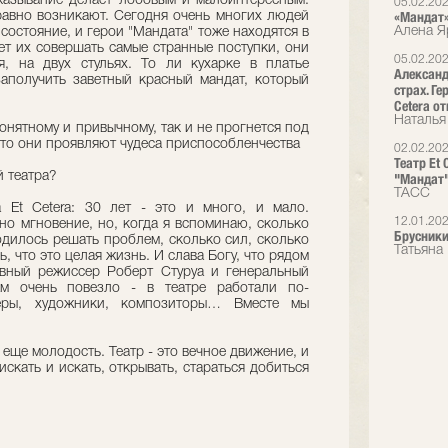
казывание делает лобовым и малоинтересным.
05.02.20
«Мандат».
 равно возникают. Сегодня очень многих людей
Алена Я
 состояние, и герои "Мандата" тоже находятся в
ет их совершать самые странные поступки, они
05.02.20
я, на двух стульях. То ли кухарке в платье
Александ
аполучить заветный красный мандат, который
страх. Ге
Cetera от
Наталья
нятному и привычному, так и не прогнется под
что они проявляют чудеса приспособленчества
02.02.20
Театр Et
й театра?
"Мандат"
ТАСС
а Et Cetera: 30 лет - это и много, и мало.
12.01.20
дно мгновение, но, когда я вспоминаю, сколько
Брусники
одилось решать проблем, сколько сил, сколько
Татьяна 
, что это целая жизнь. И слава Богу, что рядом
вный режиссер Роберт Стуруа и генеральный
м очень повезло - в театре работали по-
еры, художники, композиторы… Вместе мы
и еще молодость. Театр - это вечное движение, и
искать и искать, открывать, стараться добиться