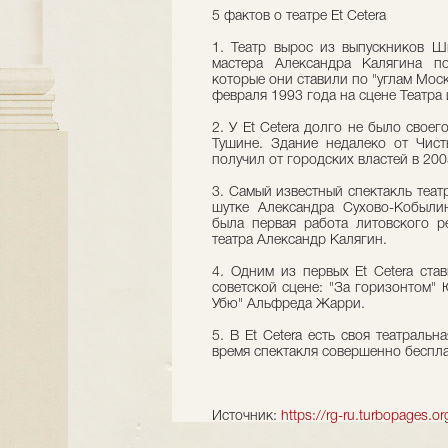
5 фактов о театре Et Cetera
1. Театр вырос из выпускников Ш
мастера Александра Калягина по
которые они ставили по "углам Мос
февраля 1993 года на сцене Театра
2. У Et Cetera долго не было свое
Тушине. Здание недалеко от Чист
получил от городских властей в 200
3. Самый известный спектакль теат
шутке Александра Сухово-Кобыли
была первая работа литовского р
театра Александр Калягин.
4. Одним из первых Et Cetera ста
советской сцене: "За горизонтом"
Убю" Альфреда Жарри.
5. В Et Cetera есть своя театраль
время спектакля совершенно беспла
Источник:
https://rg-ru.turbopages.o