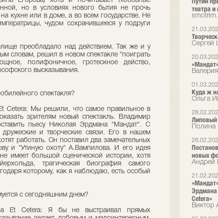
ерина Егорова) хоть и почитывает любовные
Путин пр
нной, но в условиях нового бытия не прочь
театра и
на кухне или в доме, а во всем государстве. Не
smotrim.
императрицы, чудом сохранившееся у подруги
21.03.20
Творческа
Сергей 
лище преобладало над действием. Так же и у
ным словам, решил в новом спектакле "поиграть
20.03.20
ощное, полифоничное, гротескное действо,
«Мандат»
ософского высказывания.
Валерия
01.03.20
Куда ж н
 юбилейного спектакля?
Ольга И
Et Cetera: Мы решили, что самое правильное в
28.02.20
казать зрителям новый спектакль. Владимир
Липовый 
ставить пьесу Николая Эрдмана "Мандат". С
Полина 
 дружеские и творческие связи. Его в нашем
хотят работать. Он поставил два замечательных
26.02.20
Постанов
ову и "Утиную охоту" А.Вампилова. И его идея
новых фо
 не имеет большой сценической истории, хотя
Андрей 
ерхольда, трагическая биография самого
годаря которому, как я наблюдаю, есть особый
21.02.20
«Мандат»
Эрдмана 
муется с сегодняшним днем?
Cetera»
Виктор А
тра Et Cetera: Я бы не выстраивал прямых