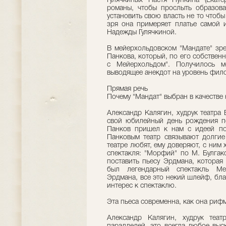
Гулячкиных Настя Пупкина (Екат
романы, чтобы прослыть образова
установить свою власть не то чтобы 
зря она примеряет платье самой 
Надежды Гулячкиной.
В мейерхольдовском "Мандате" зре
Панкова, который, по его собствен
с Мейерхольдом". Получилось м
выводящее анекдот на уровень фил
Прямая речь
Почему "Мандат" выбран в качестве
Александр Калягин, худрук театра 
свой юбилейный день рождения по
Панков пришел к нам с идеей по
Панковым театр связывают долгие
театре любят, ему доверяют, с ним 
спектакля: "Морфий" по М. Булгак
поставить пьесу Эрдмана, которая
был легендарный спектакль Мей
Эрдмана, все это некий шлейф, бла
интерес к спектаклю.
Эта пьеса современна, как она риф
Александр Калягин, худрук теа