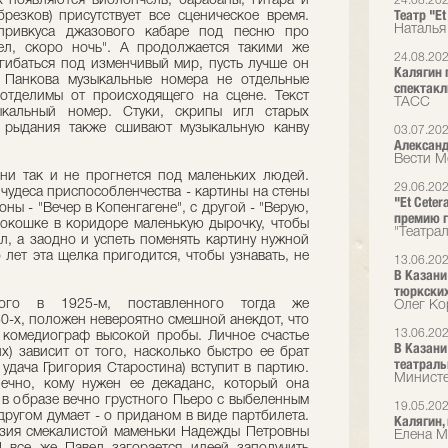
 появляются виолончель, барабаны, гитара и
24.08.20
Театр "Et
езков) присутствует все сценическое время.
Наталья
 привкуса джазового кабаре под песню про
ел, скоро ночь". А продолжается такими же
24.08.20
гибаться под изменчивый мир, пусть лучше он
Калягин 
е Панкова музыкальные номера не отдельные
спектакл
еотделимы от происходящего на сцене. Текст
ТАСС
ыкальный номер. Стуки, скрипы игл старых
е рыдания также сшивают музыкальную канву
03.07.20
Александ
Вести М
ни так и не прогнется под маленьких людей.
29.06.20
 чудеса приспособленчества - картины на стены
"Et Cete
ны - "Вечер в Копенгагене", с другой - "Верую,
премию 
 окошке в коридоре маленькую дырочку, чтобы
"Театрал
л, а заодно и успеть поменять картину нужной
 лет эта щелка пригодится, чтобы узнавать, не
13.06.20
В Казани
тюркских
ного в 1925-м, поставленного тогда же
Олег Ко
0-х, положен невероятно смешной анекдот, что
13.06.20
 комедиограф высокой пробы. Личное счастье
В Казани
х) зависит от того, насколько быстро ее брат
театраль
 удача Григория Старостина) вступит в партию.
Министе
нечно, кому нужен ее декаданс, который она
 в образе вечно грустного Пьеро с выбеленным
19.05.20
ругом думает - о приданом в виде партбилета.
Калягин, 
азия смекалистой маменьки Надежды Петровны
Елена Ми