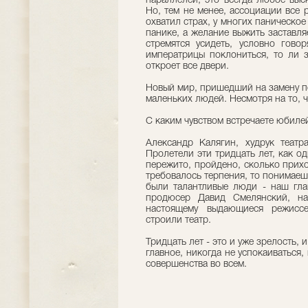
параллелей, это всегда любое выс
Но, тем не менее, ассоциации все
охватил страх, у многих паническое
панике, а желание выжить заставля
стремятся усидеть, условно говор
императрицы поклониться, то ли з
откроет все двери.
Новый мир, пришедший на замену по
маленьких людей. Несмотря на то, 
С каким чувством встречаете юбиле
Александр Калягин, худрук театр
Пролетели эти тридцать лет, как о
пережито, пройдено, сколько прих
требовалось терпения, то понимаешь
были талантливые люди - наш гла
продюсер Давид Смелянский, на
настоящему выдающиеся режисс
строили театр.
Тридцать лет - это и уже зрелость, 
главное, никогда не успокаиваться, 
совершенства во всем.