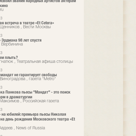
исвоил звания народных артистов актерам
 кино
ru
23
я встреча в театре «Et Cetera»
Щенников , Вести Москвы
23
 Эрдмана 98 лет спустя
 Вербинина
23
ам плыть?
гнатюк , Театральная афиша столицы
23
мандат не гарантирует свободы
Виноградова , газета "Metro"
23
ка Панкова пьесы "Мандат" - это поиск
рм в драматургии
Максимов , Российская газета
23
 на юбилей: премьера пьесы Николая
на день рождения Московского театра «Et
вдеев , News of Russia