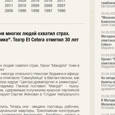
2021
2020
2019
2018
2017
тамбовск
2011
2010
2009
2008
2007
Виталий
2000
1999
1998
1997
1996
26.09.20
"Московс
Камчатке
АиФ-Кам
ня многих людей охватил страх.
04.09.20
Магаданц
ике". Театр Et Cetera отметил 30 лет
спектакл
Cetera»
Марина 
03.09.20
Проект "
спектакл
х людей охватил страх. Герои "Мандата" тоже в
Magadan
лет
 некогда опального Николая Эрдмана в афишу:
03.09.20
На сегод
а спектакле "Самоубийца" в Вахтанговском, как
билеты 
атра худрук "Центра драматургии и режиссуры",
Магадан
ладимир Панков поставил "Мандат" - пьесу-
драмати
еком, одержимым получением красной партийной
тирует Сергей Женовач в "Студии театрального
03.09.20
В Магада
Московск
лись. Теперь они - мещане, торговцы, рабочие,
Колыма.
унальной квартиры. Трехэтажная конструкция