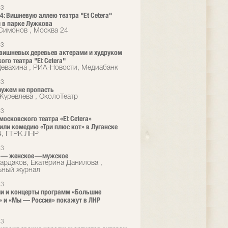
23
4: Вишневую аллею театра "Et Cetera"
 в парке Лужкова
Симонов , Москва 24
23
вишневых деревьев актерами и худруком
ого театра "Et Cetera"
евахина , РИА-Новости, Медиабанк
23
ужем не пропасть
Куревлева , ОколоТеатр
23
московского театра «Et Cetera»
или комедию «Три плюс кот» в Луганске
4, ГТРК ЛНР
23
 — женское — мужское
ардаков, Екатерина Данилова ,
ьный журнал
23
и и концерты программ «Большие
» и «Мы — Россия» покажут в ЛНР
23