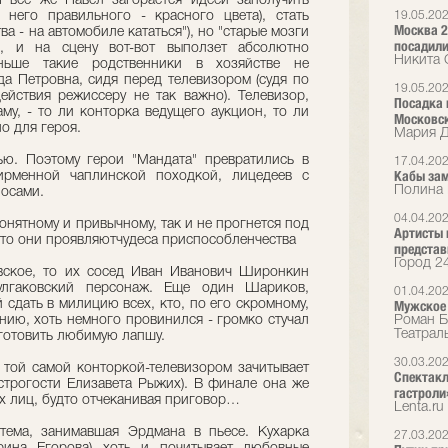
И все же Павел загорается идеей заполучить
 него правильного - красного цвета), стать
19.05.20
Москва 2
ва - на автомобиле кататься"), но "старые мозги
посадили
, и на сцену вот-вот выползет абсолютно
Никита 
ньше такие родственники в хозяйстве не
да Петровна, сидя перед телевизором (судя по
19.05.20
ействия режиссеру не так важно). Телевизор,
Посадка 
му, - то ли конторка ведущего аукцион, то ли
Московск
ло для героя.
Мария Д
ю. Поэтому герои "Мандата" превратились в
17.04.20
Кабы зам
ирменной чаплинской походкой, лицедеев с
Полина 
осами.
04.04.20
нятному и привычному, так и не прогнется под
Артисты 
что они проявляютчудеса приспособленчества
представ
Город 2
евское, то их сосед Иван Иванович Широнкин
улгаковский персонаж. Еще один Шариков,
01.04.20
 сдать в милицию всех, кто, по его скромному,
Мужское
нию, хоть немного провинился - громко стучал
Роман Б
Театрал
иготовить любимую лапшу.
30.03.20
 той самой конторкой-телевизором зачитывает
Спектакл
 строгости Елизавета Рыжих). В финале она же
гастроли
х лиц, будто отчеканивая приговор…
Lenta.ru
тема, занимавшая Эрдмана в пьесе. Кухарка
27.03.20