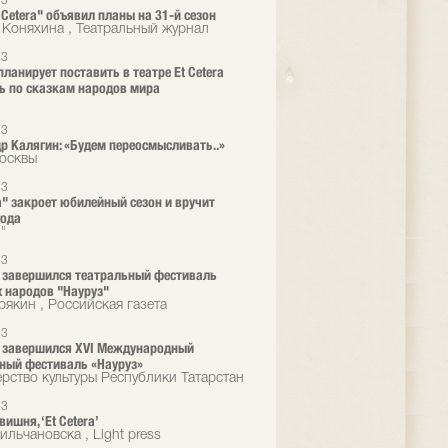
23
 Cetera" объявил планы на 31-й сезон
 Коняхина , Театральный журнал
23
планирует поставить в театре Et Cetera
ь по сказкам народов мира
23
р Калягин: «Будем переосмысливать..»
осквы
23
ra" закроет юбилейный сезон и вручит
года
"
23
 завершился театральный фестиваль
 народов "Науруз"
рякин , Российская газета
23
 завершился XVI Международный
ный фестиваль «Науруз»
рство культуры Республики Татарстан
23
вишня, ‘Et Cetera’
льчановска , Light press