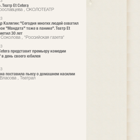
23
 Театр Et Cetera
рославцева , ОКОЛОТЕАТР
23
р Калягин: "Сегодня многих людей охватил
рои "Мандата" тоже в панике". Театр Et
метил 30 лет
 Соколова , "Российская газета"
23
 Cetera представит премьеру комедии
 в день своего юбилея
23
на поставила пьесу о домашнем насилии
Власова , Театрал