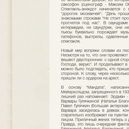
со множеством дверей, из которых
саксофон (сценограф - Максим Обр
Спектакль-анекдот начинается с
"дорогих москвичей": "День прош
знакомыми строками "Не стоит про
прогнется под нас". В саундрам
интермедии, не саундтрек, они н
пьесы буквально порождает муз
патефонов, выстрелы, сдавленны
спектакля.
Новый мир вопреки словам из пес
Несмотря на то, что они проявляют
вешают двусторонние: с одной сторо
Господи, верую". И проделывают в
можно было подглядеть, кто прише
стороной. К слову, через несколько
пришли ли с ордером на арест.
В основу "Мандата", написан
Мейерхольдом, запрещенного в 193
лишний раз напоминает: Эрдман -
Варвары Гулячкиной (Наталья Благи
Павел Гулячкин (большая актерская
Варвара засиделась в девках: ко
старательно изображает на пуантах
лицом. Приличный жених теперь о д
Правда, это лишь очередная фант