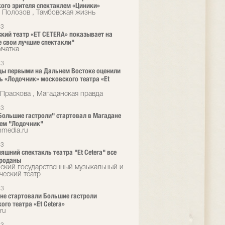
ого зрителя спектаклем «Циники»
 Полозов , Тамбовская жизнь
23
кий театр «ET CETERA» показывает на
 свои лучшие спектакли"
чатка
23
ы первыми на Дальнем Востоке оценили
ь «Лодочник» московского театра «Et
Праскова , Магаданская правда
23
Большие гастроли" стартовал в Магадане
ем "Лодочник"
media.ru
23
няшний спектакль театра "Et Cetera" все
проданы
ский государственный музыкальный и
ческий театр
23
не стартовали Большие гастроли
ого театра «Et Cetera»
ru