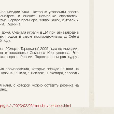
колы-студии МХАТ, которые уговорили своего
смотреть и оценить несколько спектаклей,
квы". Первую премьеру, "Дядю Ваню", сыграли 2
 им. Пушкина.
го дома. Сначала играли в ДК при авиазаводе в
ых прудов в стиле постмодернизма Et Cetera
5 году.
ра - "Смерть Тарелкина" 2005 года по комедии-
на в постановке Оскараса Коршуноваса. Это
ежиссера в России. Тарелкина сыграл худрук
вил произведения, которые прежде не шли на
 Юджина О"Нила, "Шейлок" Шекспира, "Король
ная няня, с которой можно оставить ребенка на
тно.
rg/rg.ru/s/2023/02/05/mandat-v-pridanoe.html