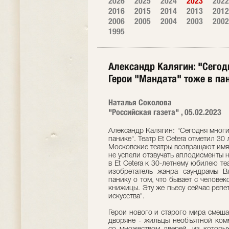
2026
2025
2024
2023
2022
2016
2015
2014
2013
2012
2006
2005
2004
2003
2002
1995
Александр Калягин: "Сегод
Герои "Мандата" тоже в пан
Наталья Соколова
"Российская газета" , 05.02.2023
Александр Калягин: "Сегодня многи
панике". Театр Et Cetera отметил 30 
Московские театры возвращают имя
не успели отзвучать аплодисменты н
в Et Cetera к 30-летнему юбилею те
изобретатель жанра саундрамы В
панику о том, что бывает с челов
книжицы. Эту же пьесу сейчас репе
искусства".
Герои нового и старого мира смеша
дворяне - жильцы необъятной комм