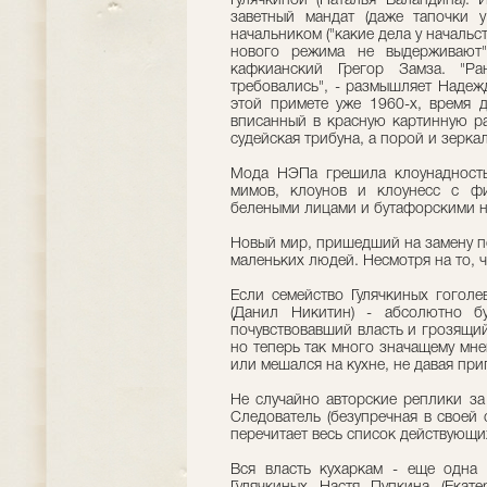
Гулячкиной (Наталья Баландина). 
заветный мандат (даже тапочки у
начальником ("какие дела у начальст
нового режима не выдерживают"
кафкианский Грегор Замза. "Ра
требовались", - размышляет Надеж
этой примете уже 1960-х, время д
вписанный в красную картинную ра
судейская трибуна, а порой и зерка
Мода НЭПа грешила клоунадность
мимов, клоунов и клоунесс с ф
белеными лицами и бутафорскими н
Новый мир, пришедший на замену по
маленьких людей. Несмотря на то, 
Если семейство Гулячкиных гогол
(Данил Никитин) - абсолютно б
почувствовавший власть и грозящий
но теперь так много значащему мне
или мешался на кухне, не давая пр
Не случайно авторские реплики за
Следователь (безупречная в своей
перечитает весь список действующи
Вся власть кухаркам - еще одна 