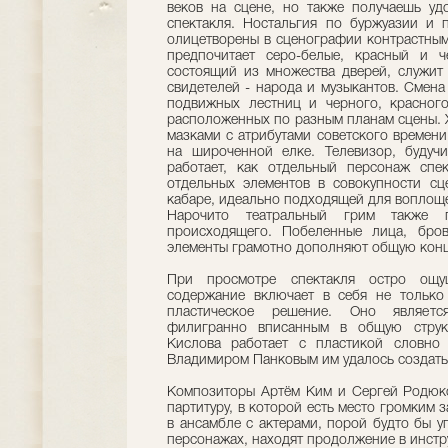
веков на сцене, но также получаешь уд
спектакля. Ностальгия по буржуазии и 
олицетворены в сценографии контрастны
предпочитает серо-белые, красный и ч
состоящий из множества дверей, служит
свидетелей - народа и музыкантов. Смен
подвижных лестниц и черного, красного
расположенных по разным планам сцены. 
мазками с атрибутами советского времени
на широченной елке. Телевизор, будуч
работает, как отдельный персонаж спек
отдельных элементов в совокупности сц
кабаре, идеально подходящей для воплощ
Нарочито театральный грим также по
происходящего. Побеленные лица, бров
элементы грамотно дополняют общую кон
При просмотре спектакля остро ощущ
содержание включает в себя не только
пластическое решение. Оно являетс
филигранно вписанным в общую структ
Кислова работает с пластикой словно
Владимиром Панковым им удалось создать
Композиторы Артём Ким и Сергей Родюк
партитуру, в которой есть место громким
в ансамбле с актерами, порой будто бы у
персонажах, находят продолжение в инстр