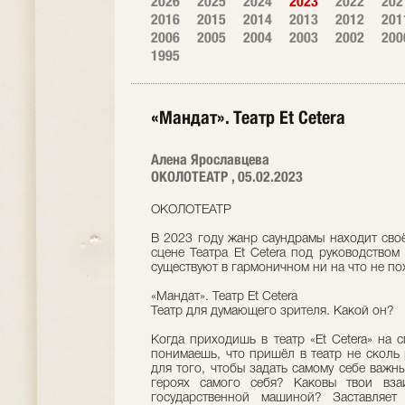
2026
2025
2024
2023
2022
202
2016
2015
2014
2013
2012
201
2006
2005
2004
2003
2002
200
1995
«Мандат». Театр Et Cetera
Алена Ярославцева
ОКОЛОТЕАТР , 05.02.2023
ОКОЛОТЕАТР
В 2023 году жанр саундрамы находит сво
сцене Театра Et Cetera под руководством 
существуют в гармоничном ни на что не п
«Мандат». Театр Et Cetera
Театр для думающего зрителя. Какой он?
Когда приходишь в театр «Et Cetera» на 
понимаешь, что пришёл в театр не сколь 
для того, чтобы задать самому себе важн
героях самого себя? Каковы твои вза
государственной машиной? Заставляет 