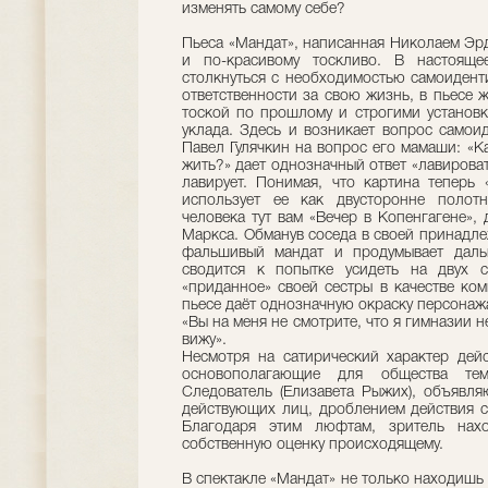
изменять самому себе?
Пьеса «Мандат», написанная Николаем Эрд
и по-красивому тоскливо. В настоящ
столкнуться с необходимостью самоидент
ответственности за свою жизнь, в пьесе
тоской по прошлому и строгими установ
уклада. Здесь и возникает вопрос самои
Павел Гулячкин на вопрос его мамаши: «Ка
жить?» дает однозначный ответ «лавироват
лавирует. Понимая, что картина теперь 
использует ее как двусторонне полотн
человека тут вам «Вечер в Копенгагене»,
Маркса. Обманув соседа в своей принадле
фальшивый мандат и продумывает даль
сводится к попытке усидеть на двух с
«приданное» своей сестры в качестве ко
пьесе даёт однозначную окраску персонаж
«Вы на меня не смотрите, что я гимназии 
вижу».
Несмотря на сатирический характер дейс
основополагающие для общества тем
Следователь (Елизавета Рыжих), объявл
действующих лиц, дроблением действия с
Благодаря этим люфтам, зритель нах
собственную оценку происходящему.
В спектакле «Мандат» не только находишь 