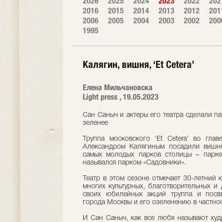
2026
2025
2024
2023
2022
202
2016
2015
2014
2013
2012
201
2006
2005
2004
2003
2002
200
1995
Калягин, вишня, ‘Et Cetera’
Елена Мильчановска
Light press , 19.05.2023
Сан Саныч и актеры его театра сделали п
зеленее
Труппа московского ‘Et Cetera’ во гла
Александром Калягиным посадили вишн
самых молодых парков столицы – парке
назывался парком «Садовники».
Театр в этом сезоне отмечает 30-летний 
многих культурных, благотворительных и
своих юбилейных акций труппа и посвя
города Москвы и его озеленению в частнос
И Сан Саныч, как все любя называют худр