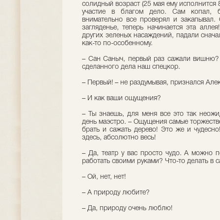
солидный возраст (25 мая ему исполнится 
участие в благом дело. Сам копал, б
внимательно все проверял и закапывал. 
загляденье, теперь начинается эта алле
других зеленых насаждений, падали сначал
как-то по-особенному.
– Сан Саныч, первый раз сажали вишню? 
сделанного дела наш спецкор.
– Первый! – не раздумывая, признался Алек
– И как ваши ощущения?
– Ты знаешь, для меня все это так неожи
день маэстро. – Ощущения самые торжестве
брать и сажать дерево! Это же и чудесно
здесь, абсолютно весь!
– Да, театр у вас просто чудо. А можно 
работать своими руками? Что-то делать в с
– Ой, нет, нет!
– А природу любите?
– Да, природу очень люблю!