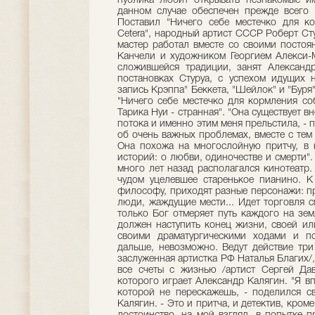
публика любит открывать незнакомые и
данном случае обеспечен прежде всего
Поставил "Ничего себе местечко для ко
Cetera", народный артист СССР Роберт Сту
мастер работал вместе со своими постоя
Канчели и художником Георгием Алекси-
сложившейся традиции, занят Александр
постановках Стуруа, с успехом идущих н
запись Крэппа" Беккета, "Шейлок" и "Буря
"Ничего себе местечко для кормления соб
Тарика Нуи - странная". "Она существует 
потока и именно этим меня прельстила, - 
об очень важных проблемах, вместе с тем 
Она похожа на многослойную притчу, в 
историй: о любви, одиночестве и смерти".
много лет назад располагался кинотеатр.
чудом уцелевшее старенькое пианино. К 
философу, приходят разные персонажи: п
люди, жаждущие мести... Идет торговля с
только Бог отмеряет путь каждого на зем
должен наступить конец жизни, своей ил
своими драматургическими ходами и по
дальше, невозможно. Ведут действие три
заслуженная артистка РФ Наталья Благих/
все счеты с жизнью /артист Сергей Дав
которого играет Александр Калягин. "Я в
которой не перескажешь, - поделился 
Калягин. - Это и притча, и детектив, кром