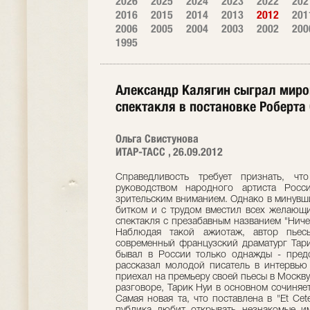
2026
2025
2024
2023
2022
202
2016
2015
2014
2013
2012
201
2006
2005
2004
2003
2002
200
1995
Александр Калягин сыграл миро
спектакля в постановке Роберта
Ольга Свистунова
ИТАР-ТАСС , 26.09.2012
Справедливость требует признать, чт
руководством народного артиста Росс
зрительским вниманием. Однако в минувши
битком и с трудом вместил всех желающи
спектакля с презабавным названием "Ниче
Наблюдая такой ажиотаж, автор пьес
современный французский драматург Тари
бывал в России только однажды - предс
рассказал молодой писатель в интервью
приехал на премьеру своей пьесы в Москву
разговоре, Тарик Нуи в основном сочиняет
Самая новая та, что поставлена в "Et Cet