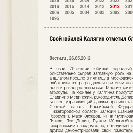
2026
2025
2024
2023
2022
202
2016
2015
2014
2013
2012
201
2006
2005
2004
2003
2002
200
1995
Свой юбилей Калягин отметил б
Вести.ru , 26.05.2012
В свой 70-летний юбилей народный
блистательно сыграл заглавную роль на
аншлагом прошло в пятницу в Московском 
работники театра раздавали зрителям кло
носы и разноцветные маски. Многие зрит
атрибуты. На юбилее у Калягина присутс
Владимир Мединский, руководитель Депар
Капков, управляющий делами президента
Счетной палаты Российской Федера
Нижегородской области Валерий Шанцев,
Говорухин, Марк Захаров, Инна Чуриков
Гинкас, Лев Додин, Рустам Ибрагимбек
феерическим парадом-алле, объединивши
другом демонстрировали свои "смертель