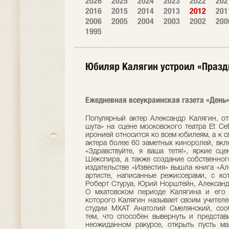
2026
2025
2024
2023
2022
202
2016
2015
2014
2013
2012
201
2006
2005
2004
2003
2002
200
1995
Юбиляр Калягин устроил «Празд
Ежедневная всеукраинская газета «День» 
Популярный актер Александр Калягин, от
шута» на сцене московского театра Et Cet
иронией относится ко всем юбилеям, а к с
актера более 60 заметных киноролей, вк
«Здравствуйте, я ваша тетя!», яркие сц
Шекспира, а также создание собственного
издательстве «Известия» вышла книга «Ал
артисте, написанные режиссерами, с ко
Роберт Стуруа, Юрий Норштейн, Александ
О мхатовском периоде Калягина и его 
которого Калягин называет своим учителе
студии МХАТ Анатолий Смелянский, сообщ
тем, что способен вывернуть и предста
неожиданном ракурсе, открыть пусть ма