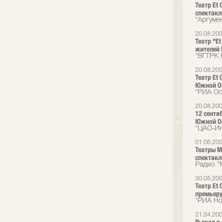
Театр Et
спектак
"Аргуме
20.08.20
Театр "E
жителей
"ВГТРК 
20.08.20
Театр Et
Южной О
"РИА Ос
20.08.20
12 сентя
Южной Ос
"ЦАО-И
01.06.20
Театры М
спектакл
Радио "
30.05.20
Театр Et
премьеру
"РИА Но
21.04.20