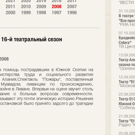
2021
2020
2019
2018
2017
"ВЕСТИ
2011
2010
2009
2008
2007
2000
1999
1998
1997
1996
31.10.20
В театре
"Все пр
"РИА Но
07.10.20
Бродвейс
т 16-й театральный сезон
Cetera"
ТВ Цент
13.09.20
2008
Театр Ал
сезона п
"Осетин
на помощь пострадавшим в Южной Осетии на
истерства труда и социального развития
12.09.20
Алания.Спектакль "Пожары", поставленный
Театр "E
Муавадом, ливанцем по происхождению,
"Москов
войне в Ливане. Впервые на сцене звучит столь
ывание о больных вопросах современности.
22.08.20
Театр Et
казывают эту почти эпическую историю.Решение
Южной О
постановкой было принято задолго до трагедии
"Собесе
21.08.20
Театр "E
Радио "
20.08.20