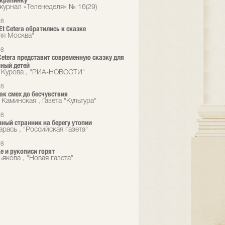
крапинку
 журнал «Теленеделя» № 16(29)
08
Et Cetera обратились к сказке
яя Москва"
08
 Cetera представит современную сказку для
ный детей
 Курова , "РИА-НОВОСТИ"
08
ак смех до бесчувствия
Каминская , Газета "Культура"
08
ный странник на берегу утопии
рась , "Российская газета"
08
е и рукописи горят
якова , "Новая газета"