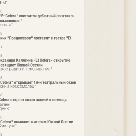
 FM"
08
 "Et Cetera" состоится дебютный спектакль
оплывающие"
вости"
08
ких "Продюсеров" поставят в театре "Et
р
08
ександра Калягина «Et Cetera» открытие
освящает Южной Осетии
ское радио и телевидение"
08
t Сetera" открывает 16-й театральный сезон
ский комсомолец"
08
 Cetera откроет сезон акцией в помощь
сетии
дник"
08
t Cetera" поможет жителям Южной Осетии
Культура"
08