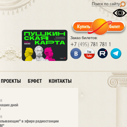
Поиск по сайту
Заказ билетов:
+7
(495)
781 781 1
ПРОЕКТЫ
БУФЕТ
КОНТАКТЫ
08
наших дней
u
08
плывающие" в эфире радиостанции
FM"