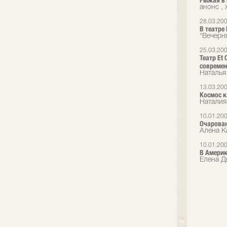
Рыжая в 
анонс ,
28.03.20
В театре 
"Вечерн
25.03.20
Театр Et
современ
Наталья
13.03.20
Космос к
Наталия 
10.01.20
Очарован
Алена Ка
10.01.20
В Америк
Елена Дь