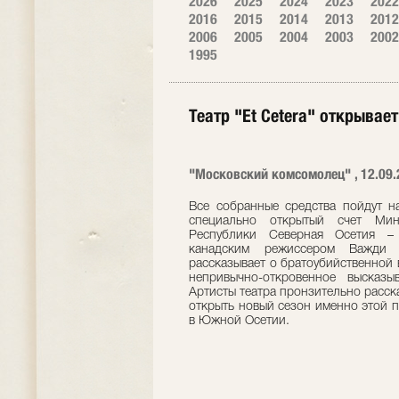
2026
2025
2024
2023
2022
2016
2015
2014
2013
2012
2006
2005
2004
2003
2002
1995
Театр "Et Сetera" открывае
"Московский комсомолец" , 12.09.
Все собранные средства пойдут 
специально открытый счет Мин
Республики Северная Осетия – 
канадским режиссером Важди 
рассказывает о братоубийственной 
непривычно-откровенное высказ
Артисты театра пронзительно расс
открыть новый сезон именно этой 
в Южной Осетии.