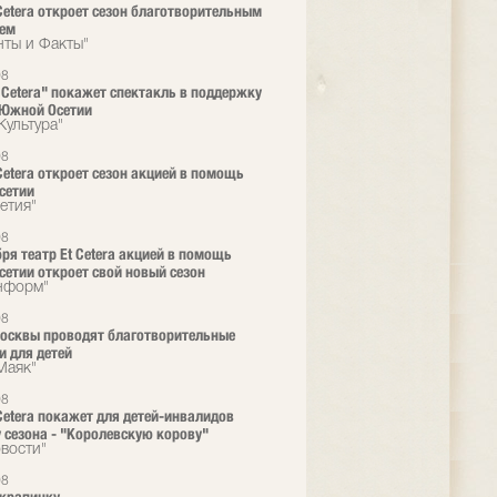
 Cetera откроет сезон благотворительным
лем
нты и Факты"
08
t Cetera" покажет спектакль в поддержку
 Южной Осетии
Культура"
08
 Cetera откроет сезон акцией в помощь
сетии
етия"
08
бря театр Еt Cetera акцией в помощь
етии откроет свой новый сезон
нформ"
08
осквы проводят благотворительные
и для детей
Маяк"
08
 Cetera покажет для детей-инвалидов
 сезона - "Королевскую корову"
вости"
08