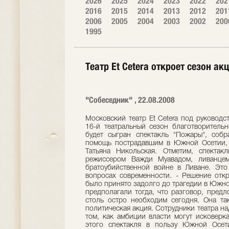
2026
2025
2024
2023
2022
202
2016
2015
2014
2013
2012
201
2006
2005
2004
2003
2002
200
1995
Театр Et Cetera откроет сезон а
"Собеседник" , 22.08.2008
Московский театр Et Cetera под руководс
16-й театральный сезон благотворительн
будет сыгран спектакль "Пожары", собр
помощь пострадавшим в Южной Осетии, 
Татьяна Никольская. Отметим, спектак
режиссером Важди Муавадом, ливанцем
братоубийственной войне в Ливане. Это
вопросах современности. - Решение отк
было принято задолго до трагедии в Южной
предполагали тогда, что разговор, пред
столь остро необходим сегодня. Она так
политическая акция. Сотрудники театра на
том, как амбиции власти могут исковерк
этого спектакля в пользу Южной Осет