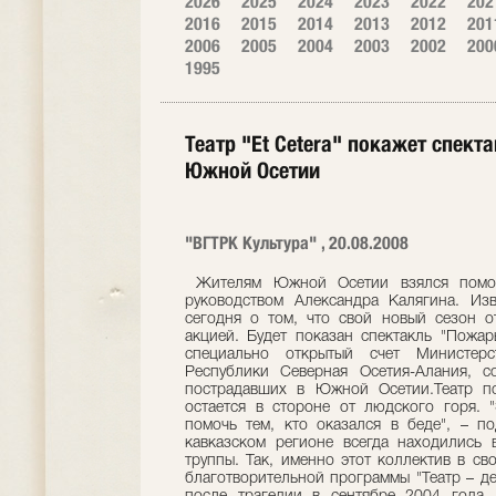
2026
2025
2024
2023
2022
202
2016
2015
2014
2013
2012
201
2006
2005
2004
2003
2002
200
1995
Театр "Et Cetera" покажет спек
Южной Осетии
"ВГТРК Культура" , 20.08.2008
Жителям Южной Осетии взялся помочь
руководством Александра Калягина. Из
сегодня о том, что свой новый сезон о
акцией. Будет показан спектакль "Пожар
специально открытый счет Министерс
Республики Северная Осетия-Алания, 
пострадавших в Южной Осетии.Театр по
остается в стороне от людского горя. 
помочь тем, кто оказался в беде", – по
кавказском регионе всегда находились 
труппы. Так, именно этот коллектив в св
благотворительной программы "Театр – де