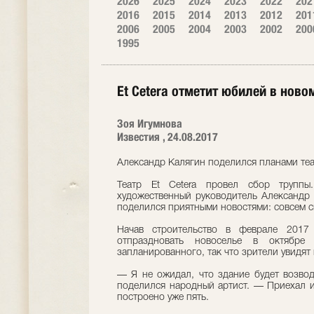
2026
2025
2024
2023
2022
202
2016
2015
2014
2013
2012
201
2006
2005
2004
2003
2002
200
1995
Et Cetera отметит юбилей в ново
Зоя Игумнова
Известия , 24.08.2017
Александр Калягин поделился планами теа
Театр Et Cetera провел сбор труппы
художественный руководитель Александр 
поделился приятными новостями: совсем ск
Начав строительство в феврале 2017 
отпраздновать новоселье в октябр
запланированного, так что зрители увидят 
— Я не ожидал, что здание будет возво
поделился народный артист. — Приехал из
построено уже пять.