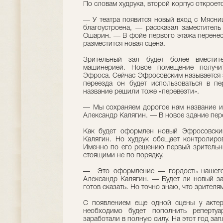
По словам худрука, второй корпус откроетс
— У театра появится новый вход с Мясни
благоустроена, — рассказал заместитель
Ошарин. — В фойе первого этажа перенесу
разместится новая сцена.
Зрительный зал будет более вместите
машинерией. Новое помещение получи
Эфроса. Сейчас Эфросовским называется з
переезда он будет использоваться в пе
название решили тоже «перевезти».
— Мы сохраняем дорогое нам название и
Александр Калягин. — В новое здание пере
Как будет оформлен новый Эфросовский
Калягин. Но худрук обещает контролиров
Именно по его решению первый зрительн
стоящими не по порядку.
— Это оформление — гордость нашего 
Александр Калягин. — Будет ли новый за
готов сказать. Но точно знаю, что зрителя
С появлением еще одной сцены у актеро
необходимо будет пополнить репертуа
заработали в полную силу. На этот год за