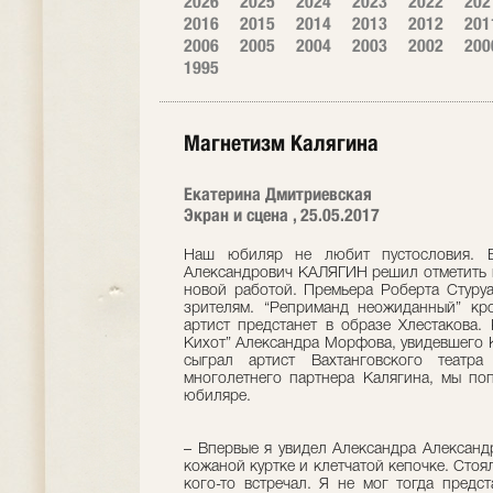
2026
2025
2024
2023
2022
202
2016
2015
2014
2013
2012
201
2006
2005
2004
2003
2002
200
1995
Магнетизм Калягина
Екатерина Дмитриевская
Экран и сцена , 25.05.2017
Наш юбиляр не любит пустословия. В
Александрович КАЛЯГИН решил отметить на
новой работой. Премьера Роберта Стуруа
зрителям. “Реприманд неожиданный” кр
артист предстанет в образе Хлестакова. 
Кихот” Александра Морфова, увидевшего К
сыграл артист Вахтанговского теат
многолетнего партнера Калягина, мы по
юбиляре.
– Впервые я увидел Александра Александ
кожаной куртке и клетчатой кепочке. Стоял
кого-то встречал. Я не мог тогда предст