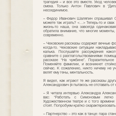
трагедия – и все это вместе. Уход челове
смеха. Только Антон Павлович в “Дипл
несоединимое.
– Федор Иванович Шаляпин спрашивал Ол
можете так играть? <…> Теперь-то и свах т
жизнь-то наша, она завсегда одинаковая
обратила внимание, что многие моменты,
современно.
– Чеховские рассказы содержат вечные фо
когда-то. Чеховские ситуации накладыва
калька. Послушайте рассуждения како
сравните с разглагольствованиями помещ
рассказе “На чужбине”. Поразительное
Поменяйте фамилии, и возникнет стойко
сейчас. К сожалению, никто ничему не уч
велят ему гены, ментальность.
Я видел, как играют те же рассказы друг
Александрович (я пытаюсь не отставать от 
– Я читала интервью Александра Алексан
вас: “Работать с Симоновым легк
Художественном театре и с того времени
стоят. Попробуем кратко охарактеризовать
– Партнерство – это как в танце: пара ст