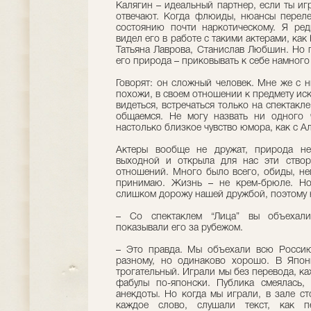
Калягин – идеальный партнер, если ты игр
отвечают. Когда флюиды, нюансы переле
состоянию почти наркотическому. Я ред
видел его в работе с такими актерами, ка
Татьяна Лаврова, Станислав Любшин. Но п
его природа – приковывать к себе намного
Говорят: он сложный человек. Мне же с н
похожи, в своем отношении к предмету иск
видеться, встречаться только на спектакле
общаемся. Не могу назвать ни одного 
настолько близкое чувство юмора, как с 
Актеры вообще не дружат, природа не
выходной и открыла для нас эти ство
отношений. Много было всего, обиды, не
принимаю. Жизнь – не крем-брюле. Но
слишком дорожу нашей дружбой, поэтому н
– Со спектаклем “Лица” вы объехали
показывали его за рубежом.
– Это правда. Мы объехали всю Россию
разному, но одинаково хорошо. В Япон
трогательный. Играли мы без перевода, к
фабулы по-японски. Публика смеялась,
анекдоты. Но когда мы играли, в зале с
каждое слово, слушали текст, как п