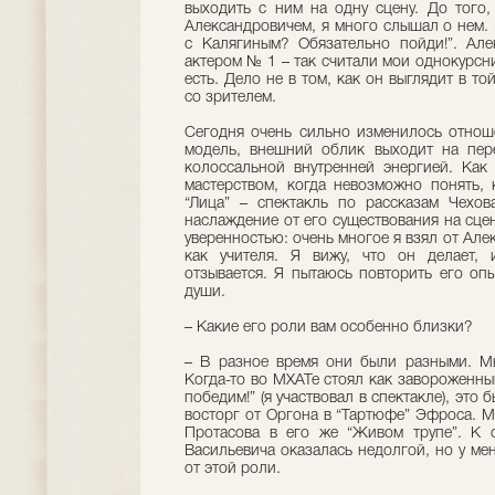
выходить с ним на одну сцену. До того
Александровичем, я много слышал о нем. 
с Калягиным? Обязательно пойди!”. Але
актером № 1 – так считали мои однокурсн
есть. Дело не в том, как он выглядит в то
со зрителем.
Сегодня очень сильно изменилось отноше
модель, внешний облик выходит на пер
колоссальной внутренней энергией. Как
мастерством, когда невозможно понять, 
“Лица” – спектакль по рассказам Чехо
наслаждение от его существования на сцене
уверенностью: очень многое я взял от Але
как учителя. Я вижу, что он делает, 
отзывается. Я пытаюсь повторить его оп
души.
– Какие его роли вам особенно близки?
– В разное время они были разными. Мы
Когда-то во МХАТе стоял как завороженный
победим!” (я участвовал в спектакле), это
восторг от Оргона в “Тартюфе” Эфроса. М
Протасова в его же “Живом трупе”. К 
Васильевича оказалась недолгой, но у ме
от этой роли.