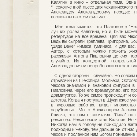
Калягин в кино – отдельная тема. Одна
“Неоконченной пьесе для механического п
Александру Александровичу нередко 
воспитаны на этом фильме.
– Мне тоже кажется, что Платонов в “Не
лучших ролей Калягина, но и, быть может
репертуаре на все времена. Для вас Чех
Ведь вы сыграли Треплева, Тригорина, Во
“Дяде Ване” Римаса Туминаса. И для вас,
Автор, с которым можно прожить жиз
рассказам Антона Павловича до сих пор
случайно. Из концертной, гастрольно
Александровичем попробовали сыграть вм
– С одной стороны – случайно. Но совсем 
отрывочки из Шекспира, Мольера, Островс
Чехова значимой и знаковой фигурой в 
Павловича, через его драматургию, его пр
драматургов. То же самое происходит и с
детства. Когда я поступал в Щукинское уч
в курсовых работах, видел множество
зарубежных. Мы с Александром Алексан
близко, что нам в спектакле “Лица” не 
режиссер. Режиссером стал Калягин. Но чу
Никогда нам в голову не приходило взят
подходим к Чехову, тем дальше он от нас у
Чехов и посланное нам Богом понимание э