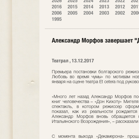
2026
2025
2024
2023
2022
202
2016
2015
2014
2013
2012
201
2006
2005
2004
2003
2002
200
1995
Александр Морфов завершает "
Театрал , 13.12.2017
Премьера постановки болгарского режис
Любовь во время чумы» по мотивам нов
января на сцене театра Et cetera под руко
«Много лет назад Александр Морфов пос
книг человечества – «Дон Кихоту» Мигеля
спектакль, в котором режиссер сформ
показал, как из реальности рождаетс
Александр Морфов вновь обращается к
Итальянского Возрождения», – рассказали 
С момента выхода «Декамерона» прошл