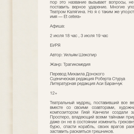
пор это название вызывает вопросы, не
поставить верное ударение. Многие уп
Театром Калягина. Но я с таким же упорст
имя — Еt cetera»
Афиша:
2 июля 18 час , 3 июля 19 час
БУРЯ
Автор: Уильям Шекспир
Жанр: Трагикомедия
Перевод Михаила Донского
Сценическая редакция Роберта Стуруа
Литературная редакция Аси Баранчук
12+
Театральный мудрец, поставивший все в
вместе со своими соавторами, художн
композитором Гией Канчели создали з
Просперо, владеющий всеми тайнами прир
даже он не в состоянии изменить греховн
бурю, спасти корабль, своих врагов раз
заставить раскаяться грешников.