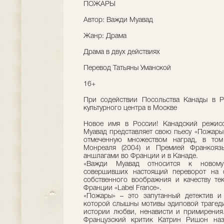
ПОЖАРЫ
Автор: Важди Муавад
Жанр: Драма
Драма в двух действиях
Перевод Татьяны Уманской
16+
При содействии Посольства Канады в Р
культурного центра в Москве
Новое имя в России! Канадский режис
Муавад представляет свою пьесу «Пожары
отмеченную множеством наград, в том
Монреаля (2004) и Премией Франкоязы
аншлагами во Франции и в Канаде.
«Важди Муавад относится к новому
совершивших настоящий переворот на 
собственного воображния и качеству те
Франции «Label France».
«Пожары» – это запутанный детектив и
которой слышны мотивы эдиповой трагеди
истории любви, ненависти и примирения.
Французский критик Катрин Ришон наз