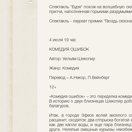
Спектакль "Буря" похож на волшебную ска
притча, наполненная горькими раздумьями
Спектакль - лауреат премии "Гвоздь сезон
4 июля 19 час
КОМЕДИЯ ОШИБОК
Автор: Уильям Шекспир
Жанр: Комедия
Перевод – А.Некор, П.Вейнберг
12+
«Комедия ошибок» – это переделка комеди
В историю о двух близнецах Шекспир доба
балагуров.
Итак, в городе Эфесе волей веселого сл
расценит, сходятся: два отпрыска богатой 
как две капли воды, и еще пара близнецо
друга. Нелепые смешные курьезы неизбеж