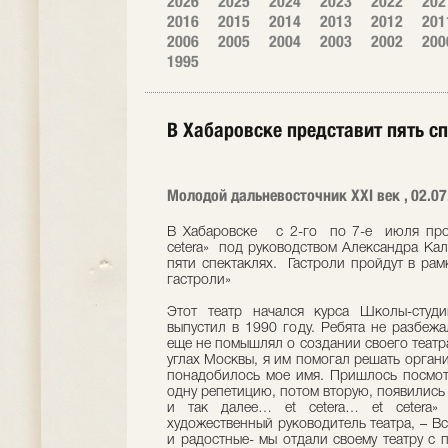
2026
2025
2024
2023
2022
202
2016
2015
2014
2013
2012
201
2006
2005
2004
2003
2002
200
1995
В Хабаровске представит пять с
Молодой дальневосточник XXI век , 02.07
В Хабаровске с 2-го по 7-е июля прой
cetera» под руководством Александра Кал
пяти спектаклях. Гастроли пройдут в р
гастроли»
Этот театр начался курса Школы-студ
выпустил в 1990 году. Ребята не разбежал
еще не помышлял о создании своего театра
углах Москвы, я им помогал решать орга
понадобилось мое имя. Пришлось посмотр
одну репетицию, потом вторую, появились 
и так далее… et cetera… et cetera»
художественный руководитель театра, – В
и радостные- мы отдали своему театру с 