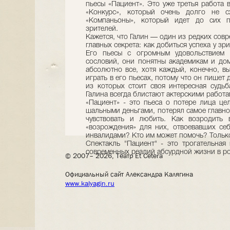
пьесы «Пациент». Это уже третья работа в 
«Конкурс», который очень долго не с
«Компаньоны», который идет до сих п
зрителей.
Кажется, что Галин — один из редких совр
главных секрета: как добиться успеха у зр
Его пьесы с огромным удовольствием 
сословий, они понятны академикам и дом
абсолютно все, хотя каждый, конечно, в
играть в его пьесах, потому что он пишет 
из которых стоит своя интересная судьб
Галина всегда блистают актерскими работа
«Пациент» - это пьеса о потере лица цел
шальными деньгами, потерял самое главно
чувствовать и любить. Как возродить 
«возрождения» для них, отвоевавших себ
инвалидами? Кто им может помочь? Тольк
Спектакль "Пациент" - это трогательная
современных реалий абсурдной жизни в ро
© 2007– 2026, Театр Et Cetera
Официальный сайт Александра Калягина
www.kalyagin.ru