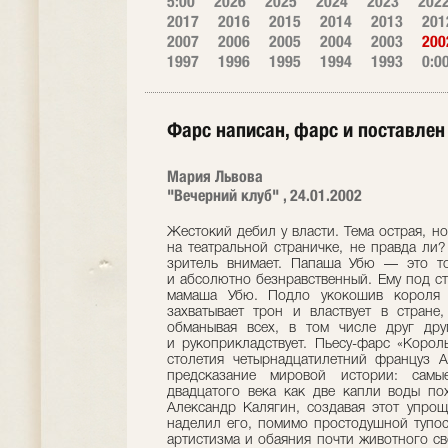
5:00
2026
2025
2024
2023
202
2017
2016
2015
2014
2013
201
2007
2006
2005
2004
2003
200
1997
1996
1995
1994
1993
0:0
Фарс написан, фарс и поставлен
Мария Львова
"Вечерний клуб" , 24.01.2002
Жестокий дебил у власти. Тема острая, н
на театральной страничке, не правда ли?
зритель внимает. Папаша Убю — это то
и абсолютно безнравственный. Ему под ст
мамаша Убю. Подло укокошив короля В
захватывает трон и властвует в стране
обманывая всех, в том числе друг дру
и рукоприкладствует. Пьесу-фарс «Коро
столетия четырнадцатилетний француз 
предсказание мировой истории: сам
двадцатого века как две капли воды по
Александр Калягин, создавая этот упрощ
наделил его, помимо простодушной тупос
артистизма и обаяния почти животного св