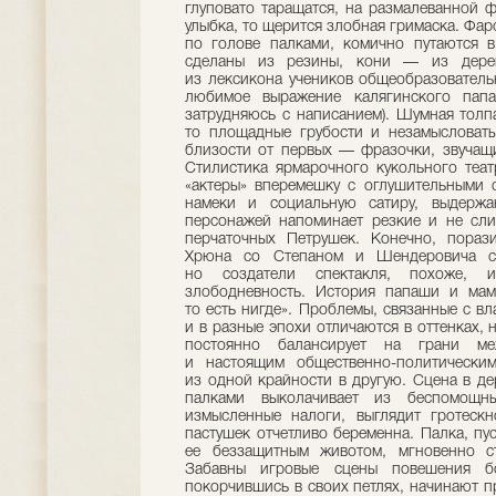
глуповато таращатся, на размалеванной 
улыбка, то щерится злобная гримаска. Фар
по голове палками, комично путаются в
сделаны из резины, кони — из дерев
из лексикона учеников общеобразователь
любимое выражение калягинского пап
затрудняюсь с написанием). Шумная толп
то площадные грубости и незамысловаты
близости от первых — фразочки, звучащи
Стилистика ярмарочного кукольного теат
«актеры» вперемешку с оглушительными 
намеки и социальную сатиру, выдержа
персонажей напоминает резкие и не сл
перчаточных Петрушек. Конечно, пораз
Хрюна со Степаном и Шендеровича с 
но создатели спектакля, похоже,
злободневность. История папаши и мам
то есть нигде». Проблемы, связанные с вл
и в разные эпохи отличаются в оттенках, 
постоянно балансирует на грани ме
и настоящим общественно-политическим
из одной крайности в другую. Сцена в д
палками выколачивает из беспомощны
измысленные налоги, выглядит гротеск
пастушек отчетливо беременна. Палка, пу
ее беззащитным животом, мгновенно ст
Забавны игровые сцены повешения бо
покорчившись в своих петлях, начинают п