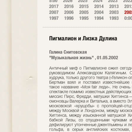
5:00
2026
2025
2024
2023
202
2017
2016
2015
2014
2013
201
2007
2006
2005
2004
2003
200
1997
1996
1995
1994
1993
0:0
Пигмалион и Лизка Дулина
Галина Снитовская
"Музыкальная жизнь" , 01.05.2002
Античный миф о Пигмалионе ожил сегодня 
руководимом Александром Калягиным. О
худрука, только другого театра («Геликон-о
Бертман взял и поставил известнейшее 
такое название «Моя fair леди». Не очень
спектакле помимо известных действующих 
миссис Пирс, Фредди, матушки Хиггинса —
омоновцы Валерка и Виталька, а вместо Э
московской «хрущобы» с пропойцей-отц
между Москвой и Лондоном, между моско
Хиггинса, между изысканной матушкой Хи
бабкой Лизы, со спущенными чулками и
дефилируют утонченные джентльмены и ле
гольфа, в серых английских костюмах,