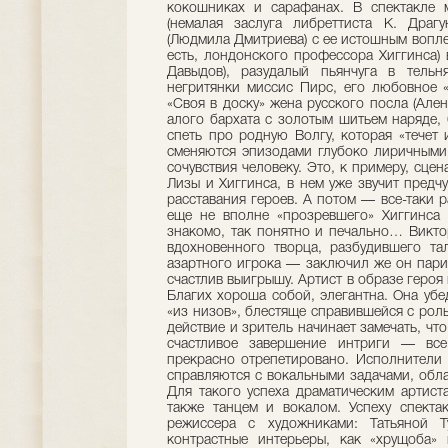
кокошниках и сарафанах. В спектакле 
(немалая заслуга либреттиста К. Драг
(Людмила Дмитриева) с ее истошным воплем
есть, лондонского профессора Хиггинса) 
Давыдов), разудалый пьянчуга в тель
негритянки миссис Пирс, его любовное «
«Своя в доску» жена русского посла (Ален
алого бархата с золотым шитьем наряде, 
спеть про родную Волгу, которая «течет 
сменяются эпизодами глубоко лиричными
сочувствия человеку. Это, к примеру, сце
Лизы и Хиггинса, в нем уже звучит пред
расставания героев. А потом — все-таки р
еще не вполне «прозревшего» Хиггинса 
знакомо, так понятно и печально… Викто
вдохновенного творца, разбудившего та
азартного игрока — заключил же он пари
счастлив выигрышу. Артист в образе героя
Благих хороша собой, элегантна. Она уб
«из низов», блестяще справившейся с рол
действие и зритель начинает замечать, чт
счастливое завершение интриги — все 
прекрасно отрепетировано. Исполнители 
справляются с вокальными задачами, обл
Для такого успеха драматическим артист
также танцем и вокалом. Успеху спектак
режиссера с художниками: Татьяной 
контрастные интерьеры, как «хрущоба»