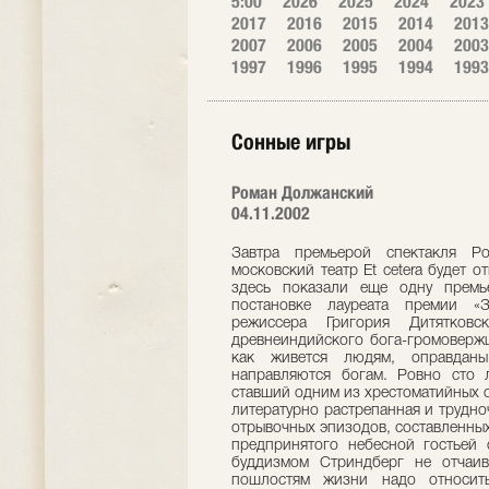
5:00
2026
2025
2024
2023
2017
2016
2015
2014
2013
2007
2006
2005
2004
2003
1997
1996
1995
1994
1993
Сонные игры
Роман Должанский
04.11.2002
Завтра премьерой спектакля Ро
московский театр Et cetera будет 
здесь показали еще одну премь
постановке лауреата премии «З
режиссера Григория Дитятков
древнеиндийского бога-громовержц
как живется людям, оправдан
направляются богам. Ровно сто л
ставший одним из хрестоматийных 
литературно растрепанная и трудно
отрывочных эпизодов, составленных
предпринятого небесной гостьей 
буддизмом Стриндберг не отчаив
пошлостям жизни надо относить