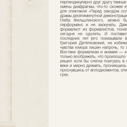
перпендикулярно друг другу темные
смены диафрагмы; что-то схожее х
для спектакля «Перед заходом со
драмы десятиминутной демонстраци
Глеба Фильштинского, можно б
перформанс и не заскучать. Даж
формалист из формалистов, понял
сегодня не одолеть. И постави
последних лет (его показывали 
Григорий Дитятковский, не избеж
чувства юмора лишен напрочь, то л
Все-таки формализм и анемия — к
только воображать, что произошло
решил хотя бы слегка поиграть в 
веки и мирно дремать, проникшись 
проснувшись от аплодисментов, спе
грех.