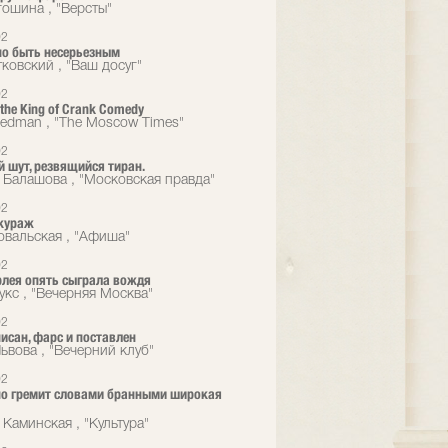
гошина , "Версты"
02
о быть несерьезным
тковский , "Ваш досуг"
02
 the King of Crank Comedy
eedman , "The Moscow Times"
02
 шут, резвящийся тиран.
 Балашова , "Московская правда"
02
кураж
овальская , "Афиша"
02
рлея опять сыграла вождя
укс , "Вечерняя Москва"
02
исан, фарс и поставлен
ьвова , "Вечерний клуб"
02
о гремит словами бранными широкая
 Каминская , "Культура"