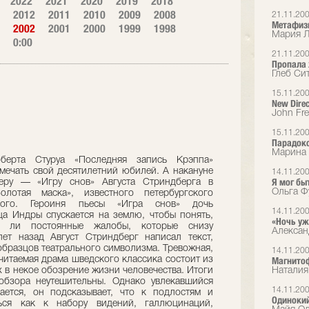
2022
2021
2020
2019
2018
2012
2011
2010
2009
2008
21.11.20
Метафиз
2002
2001
2000
1999
1998
Мария Л
0:00
21.11.20
Пропала
Глеб Си
15.11.20
New Direc
John Fr
15.11.20
Парадокс
Марина 
берта Стуруа «Последняя запись Крэппа»
отмечать свой десятилетний юбилей. А накануне
14.11.20
Я мог бы
еру — «Игру снов» Августа Стриндберга в
Ольга Ф
олотая маска», известного петербургского
ского. Героиня пьесы «Игра снов» дочь
14.11.20
а Индры спускается на землю, чтобы понять,
«Ночь у
ы ли постоянные жалобы, которые снизу
Алексан
ет назад Август Стриндберг написал текст,
образцов театрального символизма. Тревожная,
14.11.20
читаемая драма шведского классика состоит из
Магнитоф
 в некое обозрение жизни человечества. Итоги
Наталия
обзора неутешительны. Однако увлекавшийся
14.11.20
ается, он подсказывает, что к подлостям и
Одинокий
ся как к набору видений, галлюцинаций,