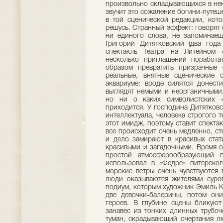
произвольно складывающихся в нек
звучит это сожаление богини-путеш
в той сценической редакции, кото
решусь. Странный эффект: говорят 
ни единого слова, не запоминае
Григорий Дитятковский (два год
спектакль Театра на Литейном «
несколько приглашений поработа
образом превратить призрачные 
реальные, внятные сценические 
аквариуме: вроде силятся донест
выглядят немыми и неорганичными.
но ни о каких символистских «
приходится. У господина Дитятков
интеллектуала, человека строгого т
этот имидж, поэтому ставит спектак
все происходит очень медленно, с
и дело замирают в красивых стат
красивыми и загадочными. Время о
простой атмосферообразующий п
использовал в «Федре» питерско
морские ветры очень чувствуются 
люди оказываются жителями суров
подиум, которым художник Эмиль К
две девочки-балерины, потом он
героев. В глубине сцены бликую
занавес из тонких длинных трубоч
туман, скрадывающий очертания л