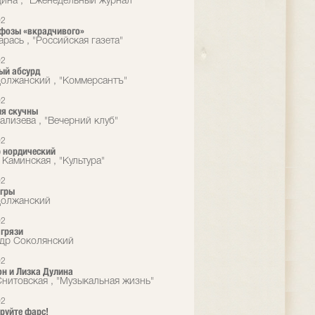
ина , "Еженедельный журнал"
02
фозы «вкрадчивого»
рась , "Российская газета"
02
ый абсурд
олжанский , "Коммерсантъ"
02
я скучны
ализева , "Вечерний клуб"
02
 нордический
 Каминская , "Культура"
02
игры
Должанский
02
грязи
др Соколянский
02
н и Лизка Дулина
Снитовская , "Музыкальная жизнь"
02
руйте фарс!