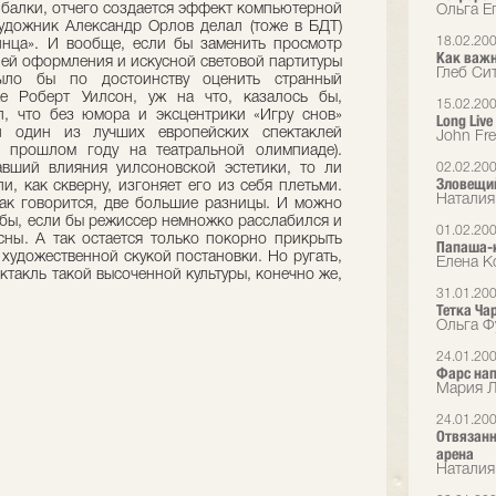
 балки, отчего создается эффект компьютерной
Ольга Е
удожник Александр Орлов делал (тоже в БДТ)
18.02.20
лнца». И вообще, если бы заменить просмотр
Как важн
ей оформления и искусной световой партитуры
Глеб Си
ыло бы по достоинству оценить странный
е Роберт Уилсон, уж на что, казалось бы,
15.02.20
, что без юмора и эксцентрики «Игру снов»
Long Live
л один из лучших европейских спектаклей
John Fr
в прошлом году на театральной олимпиаде).
авший влияния уилсоновской эстетики, то ли
02.02.20
Зловещий
и, как скверну, изгоняет его из себя плетьми.
Наталия
ак говорится, две большие разницы. И можно
 бы, если бы режиссер немножко расслабился и
01.02.20
сны. А так остается только покорно прикрыть
Папаша-
художественной скукой постановки. Но ругать,
Елена К
ктакль такой высоченной культуры, конечно же,
31.01.20
Тетка Ча
Ольга Ф
24.01.20
Фарс нап
Мария Л
24.01.20
Отвязанн
арена
Наталия