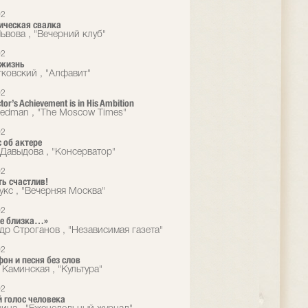
02
ическая свалка
ьвова , "Вечерний клуб"
02
 жизнь
тковский , "Алфавит"
02
tor’s Achievement is in His Ambition
eedman , "The Moscow Times"
02
 об актере
Давыдова , "Консерватор"
02
ть счастлив!
укс , "Вечерняя Москва"
02
же близка…»
др Строганов , "Независимая газета"
02
он и песня без слов
 Каминская , "Культура"
02
 голос человека