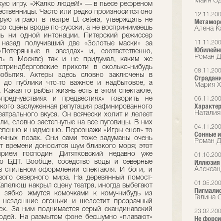
Майя Од
ую игру. «Жалко людей!» — в пьесе рефреном
ественницы. Часто или редко произносится оно
12.11.20
рую играют в театре Et cetera, утверждать не
Метамор
со сцены вроде по-русски, а не воспринимаешь
Алена Ка
шь ни одной интонации. Питерский режиссер
11.11.20
а назад получивший две «Золотые маски» за
Юбилейн
Потерянные в звездах» и, соответственно,
Роман Д
ть в Москве) так и не придумал, каким же
стриндберговские прихоти в сколько-нибудь
08.11.20
события. Актеры здесь словно заключены в
Страдани
и до публики что-то важное и надбытовое, а
Мария Х
 Какая-то рыбья жизнь есть в этом спектакле,
предчувствиях и предвестиях» говорить не
06.11.20
Характер
ского заслуженная репутация рафинированного
Наталия
еатрального вкуса. Он всячески холит и лелеет
ли, словно застегнутые на все пуговицы. В них
04.11.20
тепенно и надменно. Персонажи «Игры снов» то
Сонные 
ичных позах. Они сами тоже задуманы очень
Роман 
т времени доносится шум близкого моря; этот
рием господин Дитятковский недавно уже
01.10.20
Иллюзия 
го БДТ. Вообще, соседство воды и северные
Алексан
в стильном оформлении спектакля. И боги, и
ого северного мира. На деревянный помост-
01.05.20
апелюш накрыл сцену театра, иногда выбегают
Пигмалио
и зябко жмутся комочками к кому-нибудь из
Галина 
т нездешние огоньки и шелестит прозрачный
ек. За ним поднимается серый скандинавский
23.02.20
юдей. На размытом фоне бесшумно «плавают»
Не форси