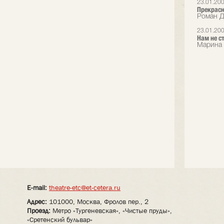
23.01.20
Прекрасн
Роман Д
23.01.20
Нам не с
Марина 
E-mail:
theatre-etc@et-cetera.ru
Адрес:
101000, Москва, Фролов пер., 2
Проезд:
Метро «Тургеневская», «Чистые пруды»,
«Сретенский бульвар»