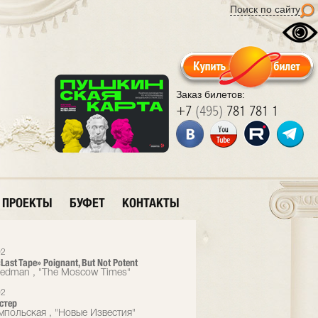
Поиск по сайту
Заказ билетов:
+7
(495)
781 781 1
ПРОЕКТЫ
БУФЕТ
КОНТАКТЫ
02
«Last Tape» Poignant, But Not Potent
eedman , "The Moscow Times"
02
стер
мпольская , "Новые Известия"