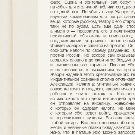
фарс. Сцена и зрительный зал берут н
на «Убю» для столичной публики сегодня о
на целый век. Погубить пьесу Жарри ку
неумным комикованием для театра означ
вещи, которые русскому театру с его стар
таки не по зубам. Есть еще один спос
а именно — превратить его в политичес
примитивный обыватель и самозванец
сподвижниками устраивает опереточны
убивает монарха и садится на престол. Он
собирать налоги по своему разумению, в
против России, но вскоре сам оказывае
вершатся словно в детской игре: бездумно
и выключены все тормоза. Папаша Убю 
и не стесняется в выражениях на протя
Жарри наделил этого хрестоматийного ге
Инфантильное сознание сполна откликает
Александра Калягина: упитанный живчи
вовсю канючит и гундосит, капризничает 
ребенок и чем-то похож на Карлсона
но жестокость его одной интонацией пре
он отправляет на виселицу, живехоньк
с которых он сдирает налоги, не мене
с которым Убю ведет войну, сражается
и пересчитывает купюры. Высокая каляг
любой сатиры. Все эти голосовые оберто
жесты и невинные глазки складываются в
Ясно, что в папаше Убю можно запросто