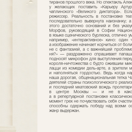
тиранов прошлого века. Но спектакль Але
у желающих поставить «Карьеру Артур
чаплинского «Великого диктатора». Есл
режиссер. Реальность в постановке теат
последовательно вывернута наизнанку; а 
этого достаточно оснований и без указ
Морфов, руководящий в Софии Национа
в языке сценического бурлеска, отлично у
например, «интерактивное» кино: один 
а изображение начинает корчиться от боли
не с фантазией, а с важнейшей проблемо
ня?» — раздраженно спрашивает папаша
подносят микрофон для выступления пере
короля-ничтожества с будто ожившим мик
лацци из комедии дель-арте, а зрители 
и наполняться гордостью. Ведь когда н
наша дорогая, общенациональная тетка Ч
деятелей страны психологического реализ
и последний мхатовский вождь пролетари
в центре Москвы — и не в какой-
а в репертуарной постановке классическ
момент грех не почувствовать себя счастл
способны одержать победу над всеми ос
жанр выдержан.