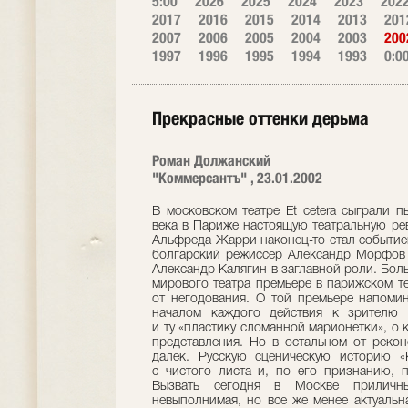
5:00
2026
2025
2024
2023
202
2017
2016
2015
2014
2013
201
2007
2006
2005
2004
2003
200
1997
1996
1995
1994
1993
0:0
Прекрасные оттенки дерьма
Роман Должанский
"Коммерсантъ" , 23.01.2002
В московском театре Et cetera сыграли 
века в Париже настоящую театральную ре
Альфреда Жарри наконец-то стал событие
болгарский режиссер Александр Морфов 
Александр Калягин в заглавной роли. Бол
мирового театра премьере в парижском те
от негодования. О той премьере напоми
началом каждого действия к зрителю
и ту «пластику сломанной марионетки», о
представления. Но в остальном от реко
далек. Русскую сценическую историю «
с чистого листа и, по его признанию, п
Вызвать сегодня в Москве приличн
невыполнимая, но все же менее актуальн