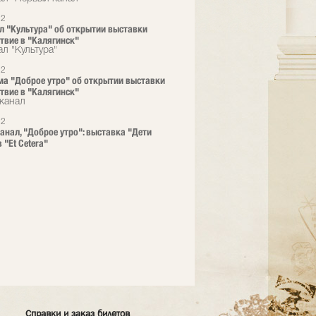
22
л "Культура" об открытии выставки
твие в "Калягинск"
л "Культура"
22
а "Доброе утро" об открытии выставки
твие в "Калягинск"
канал
22
анал, "Доброе утро": выставка "Дети
 "Et Cetera"
Справки и заказ билетов