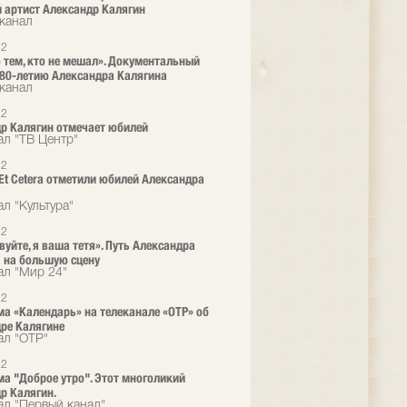
артист Александр Калягин
канал
22
 тем, кто не мешал». Документальный
80-летию Александра Калягина
канал
22
р Калягин отмечает юбилей
ал "ТВ Центр"
22
 Et Cetera отметили юбилей Александра
а
л "Культура"
22
вуйте, я ваша тетя». Путь Александра
 на большую сцену
ал "Мир 24"
22
а «Календарь» на телеканале «ОТР» об
ре Калягине
ал "ОТР"
22
а "Доброе утро". Этот многоликий
р Калягин.
ал "Первый канал"