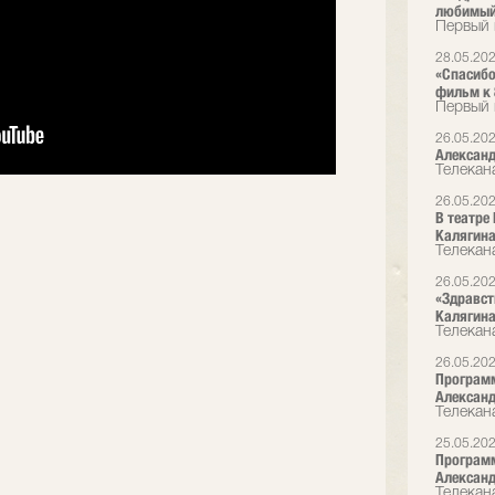
любимый 
Первый 
28.05.20
«Спасибо
фильм к 
Первый 
26.05.20
Александ
Телекан
26.05.20
В театре
Калягин
Телекана
26.05.20
«Здравст
Калягина
Телекан
26.05.20
Программ
Александ
Телекан
25.05.20
Программ
Александ
Телекан