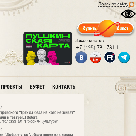
Поиск по сайту
Заказ билетов:
+7
(495)
781 781 1
ПРОЕКТЫ
БУФЕТ
КОНТАКТЫ
22
тровского "Грех да беда на кого не живет"
ли в театре Et Cetera
, телеканал "Россия-Культура"
22
а "Доброе утро": обзор премьер в новом