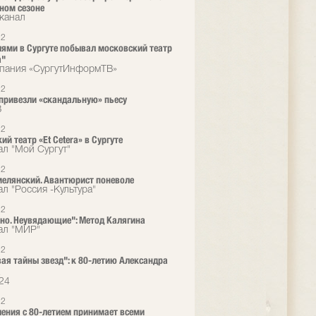
ном сезоне
канал
22
лями в Сургуте побывал московский театр
a"
пания «СургутИнформТВ»
22
 привезли «скандальную» пьесу
В
22
й театр «Et Cetera» в Сургуте
ал "Мой Сургут"
22
елянский. Авантюрист поневоле
ал "Россия -Культура"
22
но. Неувядающие": Метод Калягина
ал "МИР"
22
ая тайны звезд": к 80-летию Александра
а
24
22
ения с 80-летием принимает всеми