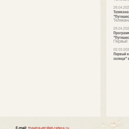
26.04.20
Телекана
"Путешес
Телекана
26.04.20
Программ
"Путешес
Первый 
02.03.20
Первый к
солнца" в
E-mail:
theatre-etc@et-cetera.ru