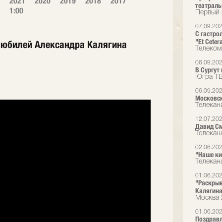
2021
2020
2019
2018
2017
театраль
1:00
Первый 
07.09.20
С гастро
"Et Ceter
ли юбилей Александра Калягина
Телеком
06.09.20
В Сургут
Югра Т
06.09.20
Московски
Телекан
12.07.20
Давид См
Телекан
02.06.20
"Наше ки
Телекан
01.06.20
"Раскрыв
Калягин
Москва 
01.06.20
Поздравл