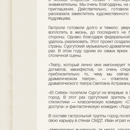
в Москве откроется только 7 сентябр
знаменательны. Мы очень благодарны, на 
приглашение. Действительно, готови
рассказала заместитель художественного 
Кудрявцева.
Гастроли готовили долго и тяжело: увер
воплотить в жизнь, до последнего не 
стороны. Однако благодаря федеральной
удалось реализовать. Этот проект создали
страны. Сургутский музыкально-драматичес
раз. В этом году одним из самых ярких 
столичной сцены.
«Театр, который лично мне импонирует те
догматов, манифестов, он очень откр
приблизительно то, чему мы сейчас
драматическом театре», — отметила 
драматического театра Светлана Астраханц
«Et Cetera» посетили Сургут не впервые: 
город. В этот раз сургутский зритель 
стилистики — классическую комедию «Ст
доступа» и фантастическую комедию «Лодо
В составе гастрольной труппы город посе
свою карьеру в стенах СМДТ. Иван играл на