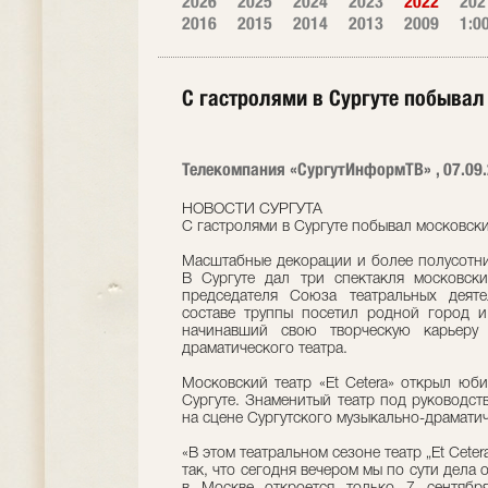
2026
2025
2024
2023
2022
202
2016
2015
2014
2013
2009
1:0
С гастролями в Сургуте побывал 
Телекомпания «СургутИнформТВ» , 07.09
НОВОСТИ СУРГУТА
С гастролями в Сургуте побывал московский
Масштабные декорации и более полусотни 
В Сургуте дал три спектакля московски
председателя Союза театральных деят
составе труппы посетил родной город 
начинавший свою творческую карьеру 
драматического театра.
Московский театр «Et Cetera» открыл юб
Сургуте. Знаменитый театр под руководст
на сцене Сургутского музыкально-драматич
«В этом театральном сезоне театр „Et Ceter
так, что сегодня вечером мы по сути дела