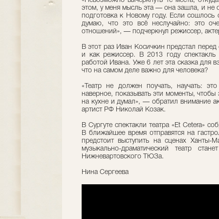
«Невозможно вычеркнуть те места, откуда
этом, у меня мысль эта — она зашла, и не 
подготовка к Новому году. Если сошлось 
думаю, что это всё неслучайно: это о
отношений», — подчеркнул режиссер, актер
В этот раз Иван Косичкин предстал перед 
и как режиссер. В 2013 году спектакль
работой Ивана. Уже 6 лет эта сказка для 
что на самом деле важно для человека?
«Театр не должен поучать, научать: эт
наверное, показывать эти моменты, чтобы 
на кухне и думал», — обратил внимание а
артист РФ Николай Козак.
В Сургуте спектакли театра «Et Cetera» со
В ближайшее время отправятся на гастрол
предстоит выступить на сценах Ханты-М
музыкально-драматический театр стан
Нижневартовского ТЮЗа.
Нина Сергеева