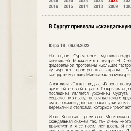
2026
2025
2024
2023
2022
202
2016
2015
2014
2013
2009
1:0
В Сургут привезли «скандальную
Югра ТВ , 06.09.2022
На сцене Сургутского музыкально-др
спектаклей Московского театра Et Cet
федеральной программы «Большие гастрол
культурного пространства страны. Ре
концертному плану Министерства культуры
Спектакли «Стакан воды», «В зоне досту
зрителей по всей стране. Теперь их оце
последней является уроженец Сургута
современную пьесу, где вечные темы о дру
смысле жизни доносят через шутки и сказ
деревьями и столбами, которых играют акт
Иван Косичкин, режиссер Московского 
скандальная скажем так, там очень мног
драматург и я ее носил лет шесть. Я пр