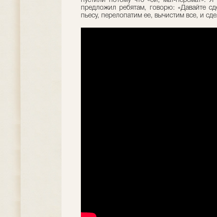
пустили потому что «ой, мат-перемат». Я
предложил ребятам, говорю: «Давайте сд
пьесу, перелопатим ее, вычистим все, и сд