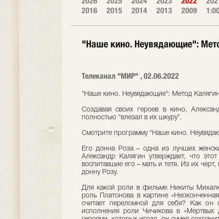
2026
2025
2024
2023
2022
202
2016
2015
2014
2013
2009
1:0
"Наше кино. Неувядающие": Мет
Телеканал "МИР" , 02.06.2022
"Наше кино. Неувядающие": Метод Каляги
Создавая своих героев в кино, Алексан
полностью "влезал в их шкуру".
Смотрите программу "Наше кино. Неувяда
Его донна Роза – одна из лучших женск
Александр Калягин утверждает, что это
воспитавшие его – мать и тетя. Из их черт
донну Розу.
Для какой роли в фильме Никиты Михалк
роль Платонова в картине «Неоконченная
считает переломной для себя? Как он 
исполнения роли Чичикова в «Мертвых 