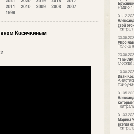
2021
2020
2019
2018
2017
Брусники
2011
2010
2009
2008
2007
Радио "
1999
01.12.20
Александ
свой ого
Театрал
Иваном Косичкиным
30.09.20
#ПроГлав
Телекан
22
23.09.20
"The City
Москва 
10.09.20
Иван Кос
Анастас
трибуна
01.05.20
Александ
которые 
Театрал
01.03.20
Марина Ч
всегда ес
Театрал