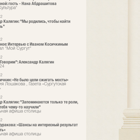
ной: гость - Нана Абдрашитова
Культура"
22
р Калягин: "Мы родились, чтобы найти
нь"
22
ное: Интервью с Иваном Косичкиным
ал "Мой Сургут"
22
. Говорим": Александр Калягин
24
22
ичкин: «Не было цели сжигать мосты»
ия Лошакова , Газета «Сургутская
»
22
р Калягин: "Запоминаются только те роли,
тебя чему-то научили"
ьная афиша столицы
22
уракова: «Шансы на интересный результат
ть»
ьная афиша столицы