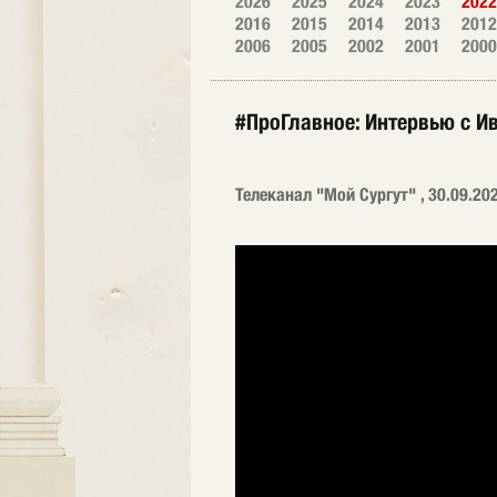
2026
2025
2024
2023
2022
2016
2015
2014
2013
2012
2006
2005
2002
2001
2000
#ПроГлавное: Интервью с 
Телеканал "Мой Сургут" , 30.09.20